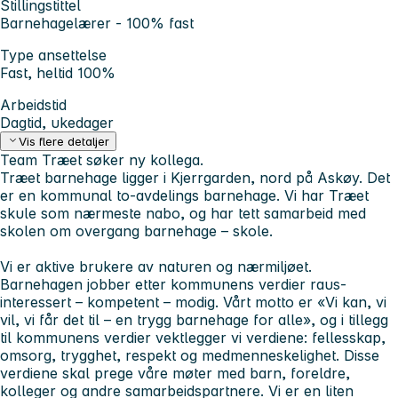
Stillingstittel
Barnehagelærer - 100% fast
Type ansettelse
Fast, heltid 100%
Arbeidstid
Dagtid, ukedager
Vis flere detaljer
Team Træet søker ny kollega.
Træet barnehage ligger i Kjerrgarden, nord på Askøy. Det
er en kommunal to-avdelings barnehage. Vi har Træet
skule som nærmeste nabo, og har tett samarbeid med
skolen om overgang barnehage – skole.
Vi er aktive brukere av naturen og nærmiljøet.
Barnehagen jobber etter kommunens verdier raus-
interessert – kompetent – modig. Vårt motto er «Vi kan, vi
vil, vi får det til – en trygg barnehage for alle», og i tillegg
til kommunens verdier vektlegger vi verdiene: fellesskap,
omsorg, trygghet, respekt og medmenneskelighet. Disse
verdiene skal prege våre møter med barn, foreldre,
kolleger og andre samarbeidspartnere. Vi er en liten