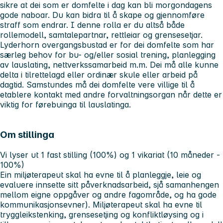
sikre at dei som er domfelte i dag kan bli morgondagens
gode naboar. Du kan bidra til å skape og gjennomføre
straff som endrar. I denne rolla er du altså både
rollemodell, samtalepartnar, rettleiar og grensesetjar.
Lyderhorn overgangsbustad er for dei domfelte som har
særleg behov for bu- og/eller sosial trening, planlegging
av lauslating, nettverkssamarbeid m.m. Dei må alle kunne
delta i tilrettelagd eller ordinær skule eller arbeid på
dagtid. Samstundes må dei domfelte vere villige til å
etablere kontakt med andre forvaltningsorgan når dette er
viktig for førebuinga til lauslatinga.
Om stillinga
Vi lyser ut 1 fast stilling (100%) og 1 vikariat (10 måneder -
100%)
Ein miljøterapeut skal ha evne til å planleggje, leie og
evaluere innsette sitt påverknadsarbeid, sjå samanhengen
mellom eigne oppgåver og andre fagområde, og ha gode
kommunikasjonsevner). Miljøterapeut skal ha evne til
tryggleikstenking, grensesetjing og konfliktløysing og i