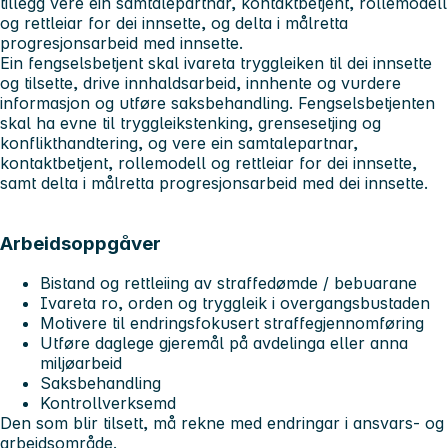
tillegg vere ein samtalepartnar, kontaktbetjent, rollemodell
og rettleiar for dei innsette, og delta i målretta
progresjonsarbeid med innsette.
Ein fengselsbetjent skal ivareta tryggleiken til dei innsette
og tilsette, drive innhaldsarbeid, innhente og vurdere
informasjon og utføre saksbehandling. Fengselsbetjenten
skal ha evne til tryggleikstenking, grensesetjing og
konflikthandtering, og vere ein samtalepartnar,
kontaktbetjent, rollemodell og rettleiar for dei innsette,
samt delta i målretta progresjonsarbeid med dei innsette.
Arbeidsoppgåver
Bistand og rettleiing av straffedømde / bebuarane
Ivareta ro, orden og tryggleik i overgangsbustaden
Motivere til endringsfokusert straffegjennomføring
Utføre daglege gjeremål på avdelinga eller anna
miljøarbeid
Saksbehandling
Kontrollverksemd
Den som blir tilsett, må rekne med endringar i ansvars- og
arbeidsområde.