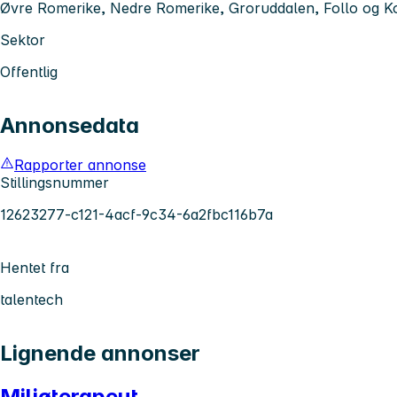
Øvre Romerike, Nedre Romerike, Groruddalen, Follo og K
Sektor
Offentlig
Annonsedata
Rapporter annonse
Stillingsnummer
12623277-c121-4acf-9c34-6a2fbc116b7a
Hentet fra
talentech
Lignende annonser
Miljøterapeut