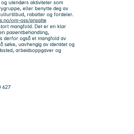
s og utendørs aktiviteter som
evygruppe, eller benytte deg av
lturtilbud, rabatter og fordeler.
.no/om-oss/ansatte
tort mangfold. Det er en klar
en pasientbehandling,
ss derfor også et mangfold av
il å søke, uavhengig av identitet og
dssted, arbeidsoppgaver og
0 627