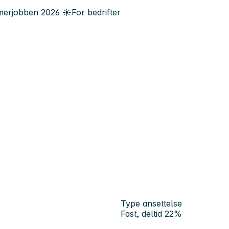
erjobben
2026
☀️
For bedrifter
Type ansettelse
Fast, deltid 22%