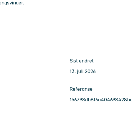
ongsvinger.
Sist endret
13. juli 2026
Referanse
156798db8f6a404698428bc