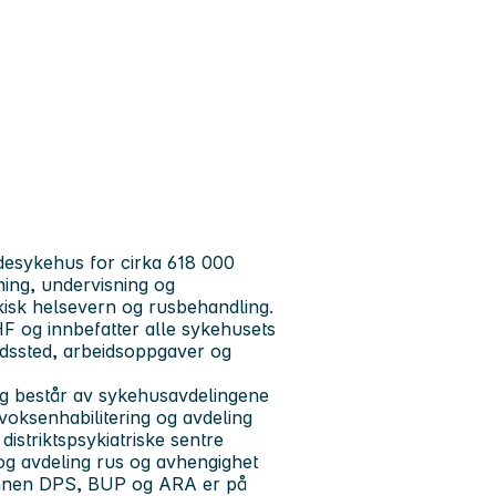
desykehus for cirka 618 000
ing, undervisning og
kisk helsevern og rusbehandling.
HF og innbefatter alle sykehusets
idssted, arbeidsoppgaver og
g består av sykehusavdelingene
voksenhabilitering og avdeling
distriktspsykiatriske sentre
og avdeling rus og avhengighet
 innen DPS, BUP og ARA er på