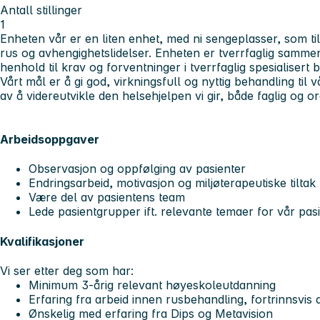
Antall stillinger
1
Enheten vår er en liten enhet, med ni sengeplasser, som ti
rus og avhengighetslidelser. Enheten er tverrfaglig sammens
henhold til krav og forventninger i tverrfaglig spesialisert
Vårt mål er å gi god, virkningsfull og nyttig behandling til v
av å videreutvikle den helsehjelpen vi gir, både faglig og or
Arbeidsoppgaver
Observasjon og oppfølging av pasienter
Endringsarbeid, motivasjon og miljøterapeutiske tiltak
Være del av pasientens team
Lede pasientgrupper ift. relevante temaer for vår pa
Kvalifikasjoner
Vi ser etter deg som har:
Minimum 3-årig relevant høyeskoleutdanning
Erfaring fra arbeid innen rusbehandling, fortrinnsvi
Ønskelig med erfaring fra Dips og Metavision