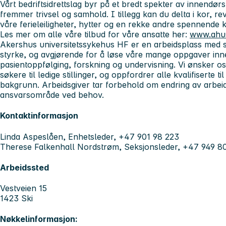
Vårt bedriftsidrettslag byr på et bredt spekter av innendør
fremmer trivsel og samhold. I tillegg kan du delta i kor, r
våre ferieleiligheter, hytter og en rekke andre spennende ku
Les mer om alle våre tilbud for våre ansatte her:
www.ahus
Akershus universitetssykehus HF er en arbeidsplass med s
styrke, og avgjørende for å løse våre mange oppgaver inn
pasientoppfølging, forskning og undervisning. Vi ønsker o
søkere til ledige stillinger, og oppfordrer alle kvalifiserte t
bakgrunn. Arbeidsgiver tar forbehold om endring av arbei
ansvarsområde ved behov.
Kontaktinformasjon
Linda Aspeslåen, Enhetsleder, +47 901 98 223
Therese Falkenhall Nordstrøm, Seksjonsleder, +47 949 8
Arbeidssted
Vestveien 15
1423 Ski
Nøkkelinformasjon: