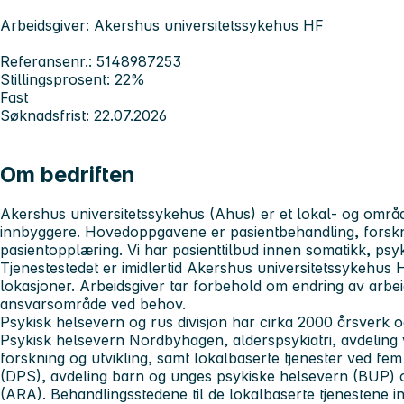
Arbeidsgiver: Akershus universitetssykehus HF
Referansenr.: 5148987253
Stillingsprosent: 22%
Fast
Søknadsfrist: 22.07.2026
Om bedriften
Akershus universitetssykehus
(Ahus) er et lokal- og områ
innbyggere. Hovedoppgavene er pasientbehandling, forskn
pasientopplæring. Vi har pasienttilbud innen somatikk, psy
Tjenestestedet er imidlertid Akershus universitetssykehus 
lokasjoner. Arbeidsgiver tar forbehold om endring av arbe
ansvarsområde ved behov.
Psykisk helsevern og rus divisjon
har cirka 2000 årsverk o
Psykisk helsevern Nordbyhagen, alderspsykiatri, avdeling 
forskning og utvikling, samt lokalbaserte tjenester ved fem 
(DPS), avdeling barn og unges psykiske helsevern (BUP) 
(ARA). Behandlingsstedene til de lokalbaserte tjenestene