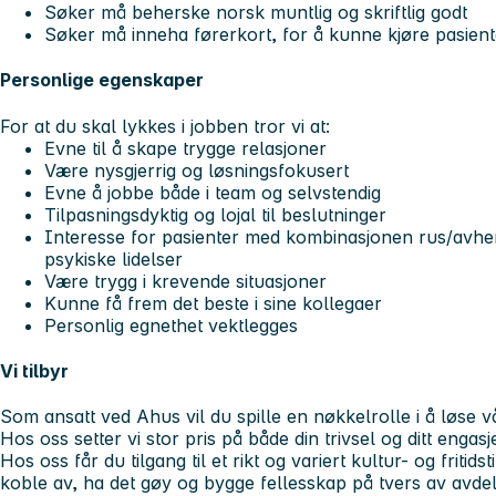
Søker må beherske norsk muntlig og skriftlig godt
Søker må inneha førerkort, for å kunne kjøre pasien
Personlige egenskaper
For at du skal lykkes i jobben tror vi at:
Evne til å skape trygge relasjoner
Være nysgjerrig og løsningsfokusert
Evne å jobbe både i team og selvstendig
Tilpasningsdyktig og lojal til beslutninger
Interesse for pasienter med kombinasjonen rus/avhe
psykiske lidelser
Være trygg i krevende situasjoner
Kunne få frem det beste i sine kollegaer
Personlig egnethet vektlegges
Vi tilbyr
Som ansatt ved Ahus vil du spille en nøkkelrolle i å løse 
Hos oss setter vi stor pris på både din trivsel og ditt engasj
Hos oss får du tilgang til et rikt og variert kultur- og fritid
koble av, ha det gøy og bygge fellesskap på tvers av avdel