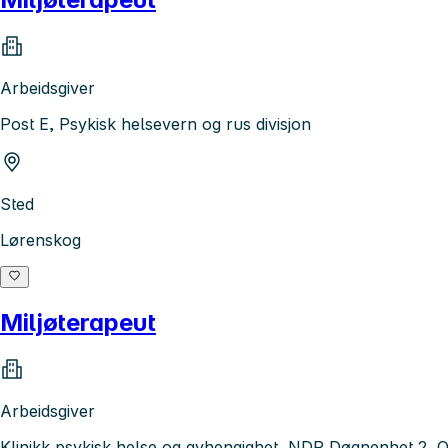
Arbeidsgiver
Post E, Psykisk helsevern og rus divisjon
Sted
Lørenskog
Miljøterapeut
Arbeidsgiver
Klinikk psykisk helse og avhengighet, NDP Døgnenhet 2, O