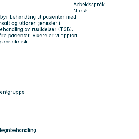
Arbeidsspråk
Norsk
lbyr behandling til pasienter med
att og utfører tjenester i
 behandling av ruslidelser (TSB).
åre pasienter. Videre er vi opptatt
ganisatorisk.
sientgruppe
s døgnbehandling