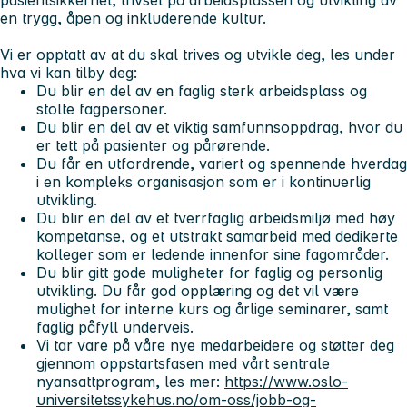
pasientsikkerhet, trivsel på arbeidsplassen og utvikling av
en trygg, åpen og inkluderende kultur.
Vi er opptatt av at du skal trives og utvikle deg, les under
hva vi kan tilby deg:
Du blir en del av en faglig sterk arbeidsplass og
stolte fagpersoner.
Du blir en del av et viktig samfunnsoppdrag, hvor du
er tett på pasienter og pårørende.
Du får en utfordrende, variert og spennende hverdag
i en kompleks organisasjon som er i kontinuerlig
utvikling.
Du blir en del av et tverrfaglig arbeidsmiljø med høy
kompetanse, og et utstrakt samarbeid med dedikerte
kolleger som er ledende innenfor sine fagområder.
Du blir gitt gode muligheter for faglig og personlig
utvikling. Du får god opplæring og det vil være
mulighet for interne kurs og årlige seminarer, samt
faglig påfyll underveis.
Vi tar vare på våre nye medarbeidere og støtter deg
gjennom oppstartsfasen med vårt sentrale
nyansattprogram, les mer:
https://www.oslo-
universitetssykehus.no/om-oss/jobb-og-