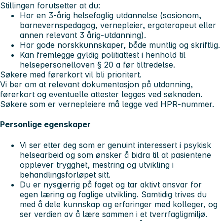
Stillingen forutsetter at du:
Har en 3-årig helsefaglig utdannelse (sosionom,
barnevernspedagog, vernepleier, ergoterapeut eller
annen relevant 3 årig-utdanning).
Har gode norskkunnskaper, både muntlig og skriftlig.
Kan fremlegge gyldig politiattest i henhold til
helsepersonelloven § 20 a før tiltredelse.
Søkere med førerkort vil bli prioritert.
Vi ber om at relevant dokumentasjon på utdanning,
førerkort og eventuelle attester legges ved søknaden.
Søkere som er vernepleiere må legge ved HPR-nummer.
Personlige egenskaper
Vi ser etter deg som er genuint interessert i psykisk
helsearbeid og som ønsker å bidra til at pasientene
opplever trygghet, mestring og utvikling i
behandlingsforløpet sitt.
Du er nysgjerrig på faget og tar aktivt ansvar for
egen læring og faglige utvikling. Samtidig trives du
med å dele kunnskap og erfaringer med kolleger, og
ser verdien av å lære sammen i et tverrfagligmiljø.