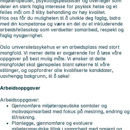
miljøterapeuter, psykologspesialister og overleger som
deler en sterk faglig interesse for psykisk helse og et
felles mål om å tilby behandling av høy kvalitet.
Hos oss får du muligheten til å utvikle deg faglig, bidra
med din kompetanse og være en del av et inkluderende
arbeidsfellesskap som verdsetter samarbeid, respekt og
faglig nysgjerrighet.
Oslo universitetssykehus er en arbeidsplass med stort
mangfold. Vi mener dette er avgjørende for å løse våre
oppgaver på best mulig måte. Vi ønsker at dette
mangfoldet skal gjenspeiles blant søkerne til våre
stillinger, og oppfordrer alle kvalifiserte kandidater,
uavhengig bakgrunn, til å søke!
Arbeidsoppgaver
Arbeidsoppgaver:
Gjennomføre miljøterapeutiske samtaler og
motivasjonsarbeid med fokus på mestring, endring og
tilfriskning.
Planlegge, gjennomføre og evaluere
miljøterapeutiske tiltak i samarbeid med pasient og