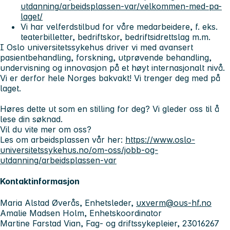
utdanning/arbeidsplassen-var/velkommen-med-pa-
laget/
Vi har velferdstilbud for våre medarbeidere, f. eks.
teaterbilletter, bedriftskor, bedriftsidrettslag m.m.
I Oslo universitetssykehus driver vi med avansert
pasientbehandling, forskning, utprøvende behandling,
undervisning og innovasjon på et høyt internasjonalt nivå.
Vi er derfor hele Norges bakvakt! Vi trenger deg med på
laget.
Høres dette ut som en stilling for deg? Vi gleder oss til å
lese din søknad.
Vil du vite mer om oss?
Les om arbeidsplassen vår her:
https://www.oslo-
universitetssykehus.no/om-oss/jobb-og-
utdanning/arbeidsplassen-var
Kontaktinformasjon
Maria Alstad Øverås, Enhetsleder,
uxverm@ous-hf.no
Amalie Madsen Holm, Enhetskoordinator
Martine Farstad Vian, Fag- og driftssykepleier, 23016267