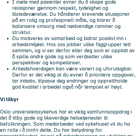
I møte med pasienter evner du å skape gode
relasjoner gjennom respekt, tydelighet og
tilstedeværelse. Du håndterer krevende situasjoner
på en rolig og profesjonell måte, og klarer å
balansere omsorg med nødvendige rammer og
struktur.
Du motiveres av samarbeid og bidrar positivt inn i
arbeidsmiljøet. Hos oss jobber ulike faggrupper tett
sammen, og vi ser derfor etter deg som er opptatt av
å spille andre gode og som verdsetter ulike
perspektiver og kompetanser.
Arbeidshverdagen kan være variert og uforutsigbar.
Derfor er det viktig at du evner å prioritere oppgaver,
tar initiativ, tilpasse deg endringer og opprettholde
god kvalitet i arbeidet også når tempoet er høyt.
Vi tilbyr
Oslo universitetssykehus har et viktig samfunnsoppdrag i
det å tilby gode og likeverdige helsetjenester til
befolkningen. Som medarbeider ved sykehuset vil du ha
en rolle i å innfri dette. Du har betydning for