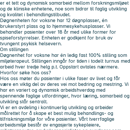
er et tett og dynamisk samarbeid mellom forskningsmiljøet
og de kliniske enhetene, noe som bidrar til faglig utvikling
og kvalitet i behandlingstilbudet.
Døgnenheten for voksne har 12 døgnplasser, én
brukerstyrt plass og to hjemmesykehusplasser. Vi
behandler pasienter over 18 år med ulike former for
spiseforstyrrelser. Enheten er godkjent for bruk av
tvungent psykisk helsevern.
Om stillingen
Døgnenhet for voksne har én ledig fast 100% stilling som
miljøterapeut. Stillingen inngår for tiden i todelt turnus med
arbeid hver tredje helg p.t. Oppstart avtales nærmere.
Hvorfor søke hos oss?
Hos oss møter du pasienter i ulike faser av livet og får
være en viktig del av deres vei mot bedring og mestring. Vi
har en variert og dynamisk arbeidshverdag med
spennende faglige utfordringer, hvor læring, samarbeid og
utvikling står sentralt.
Vi er en avdeling i kontinuerlig utvikling og arbeider
målrettet for å skape et best mulig behandlings- og
tilfriskningsmiljø for våre pasienter. Vårt tverrfaglige
arbeidsmiljø består av engasjerte sykepleiere,