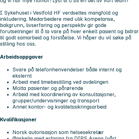
og vi har mye humor! Lyst til å bli en del av vårt team?
I Sykehuset i Vestfold HF verdsettes mangfold og
inkludering. Medarbeidere med ulik kompetanse,
bakgrunn, livserfaring og perspektiv gir gode
forutsetninger til å ta vare på hver enkelt pasient og bidrar
til godt samarbeid og forståelse. Vi håper du vil søke på
stilling hos oss.
Arbeidsoppgaver
Svare på telefonhenvendelser både internt og
eksternt
Arbeid med timebestilling ved avdelingen
Motta pasienter og pårørende
Arbeid med koordinering av konsultasjoner,
grupper/undervisninger og transport
Annet kontor- og kvalitetssikringsarbeid
Kvalifikasjoner
Norsk autorisasjon som helsesekretær
Ønskelig med erfaring fra DIPS Arena (vårt