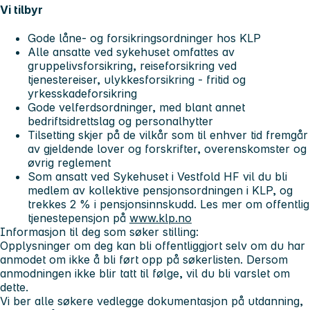
Vi tilbyr
Gode låne- og forsikringsordninger hos KLP
Alle ansatte ved sykehuset omfattes av
gruppelivsforsikring, reiseforsikring ved
tjenestereiser, ulykkesforsikring - fritid og
yrkesskadeforsikring
Gode velferdsordninger, med blant annet
bedriftsidrettslag og personalhytter
Tilsetting skjer på de vilkår som til enhver tid fremgår
av gjeldende lover og forskrifter, overenskomster og
øvrig reglement
Som ansatt ved Sykehuset i Vestfold HF vil du bli
medlem av kollektive pensjonsordningen i KLP, og
trekkes 2 % i pensjonsinnskudd. Les mer om offentlig
tjenestepensjon på
www.klp.no
Informasjon til deg som søker stilling:
Opplysninger om deg kan bli offentliggjort selv om du har
anmodet om ikke å bli ført opp på søkerlisten. Dersom
anmodningen ikke blir tatt til følge, vil du bli varslet om
dette.
Vi ber alle søkere vedlegge dokumentasjon på utdanning,