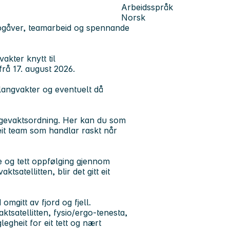
Arbeidsspråk
Norsk
oppgåver, teamarbeid og spennande
akter knytt til
 frå 17. august 2026.
langvakter og eventuelt då
-legevaktsordning. Her kan du som
eit team som handlar raskt når
 og tett oppfølging gjennom
satellitten, blir det gitt eit
omgitt av fjord og fjell.
tsatellitten, fysio/ergo-tenesta,
gheit for eit tett og nært