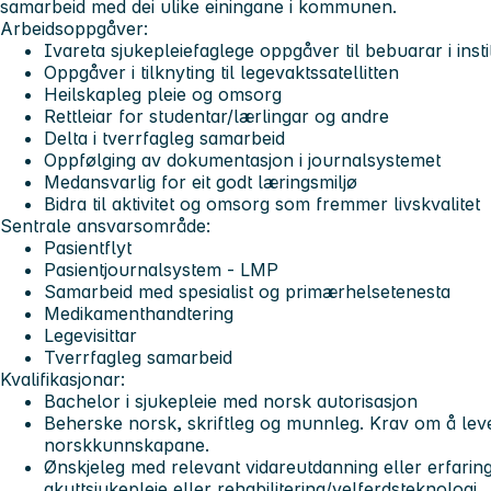
samarbeid med dei ulike einingane i kommunen.
Arbeidsoppgåver:
Ivareta sjukepleiefaglege oppgåver til bebuarar i insti
Oppgåver i tilknyting til legevaktssatellitten
Heilskapleg pleie og omsorg
Rettleiar for studentar/lærlingar og andre
Delta i tverrfagleg samarbeid
Oppfølging av dokumentasjon i journalsystemet
Medansvarlig for eit godt læringsmiljø
Bidra til aktivitet og omsorg som fremmer livskvalitet
Sentrale ansvarsområde:
Pasientflyt
Pasientjournalsystem - LMP
Samarbeid med spesialist og primærhelsetenesta
Medikamenthandtering
Legevisittar
Tverrfagleg samarbeid
Kvalifikasjonar:
Bachelor i sjukepleie med norsk autorisasjon
Beherske norsk, skriftleg og munnleg. Krav om å le
norskkunnskapane.
Ønskjeleg med relevant vidareutdanning eller erfaring
akuttsjukepleie eller rehabilitering/velferdsteknologi