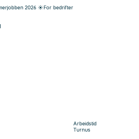
erjobben
2026
☀️
For bedrifter
a
Arbeidstid
Turnus