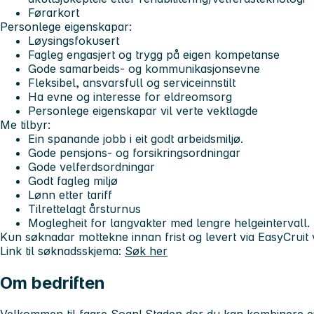
Førarkort
Personlege eigenskapar:
Løysingsfokusert
Fagleg engasjert og trygg på eigen kompetanse
Gode samarbeids- og kommunikasjonsevne
Fleksibel, ansvarsfull og serviceinnstilt
Ha evne og interesse for eldreomsorg
Personlege eigenskapar vil verte vektlagde
Me tilbyr
:
Ein spanande jobb i eit godt arbeidsmiljø.
Gode pensjons- og forsikringsordningar
Gode velferdsordningar
Godt fagleg miljø
Lønn etter tariff
Tilrettelagt årsturnus
Moglegheit for langvakter med lengre helgeintervall.
Kun søknadar mottekne innan frist og levert via EasyCruit v
Link til søknadsskjema:
Søk her
Om bedriften
Velkommen til fagre Sogn! Staden der du kan kombinere ei 