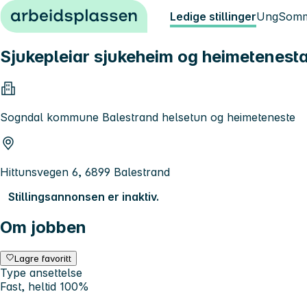
Hopp til innhold
Ledige stillinger
Ung
Somm
Sjukepleiar sjukeheim og heimetenest
Sogndal kommune Balestrand helsetun og heimeteneste
Hittunsvegen 6, 6899 Balestrand
Stillingsannonsen er inaktiv.
Om jobben
Lagre favoritt
Type ansettelse
Fast, heltid 100%