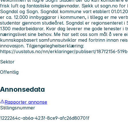
frisk luft og fantastiske omgjevnadar. Sjekk ut sogn.no for f
Sogndal og Sogn. Sogndal kommune vart etablert 01.01.2
er ca. 12.000 innbyggjarar i kommunen, i tillegg er me v
studentar gjennom studieåret. Sogndal er regionsenteret
1300 medarbeidarar. Kvar dag leverer me gode tenester i 
næringslivet sine behov. Me har sett oss som mål å vere ei
kunnskapsbasert samfunnsutviklar med fortrinn innan reis
innovasjon. Tilgjengelegheitserklæring:
https://uustatus.no/nn/erklaringer/publisert/187f2156-5
Sektor
Offentlig
Annonsedata
Rapporter annonse
Stillingsnummer
1222264c-ab6a-423f-8ce9-afc26d80701f