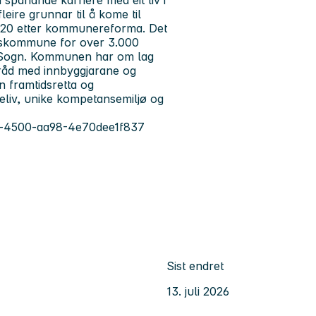
leire grunnar til å kome til
020 etter kommunereforma. Det
ertskommune for over 3.000
 i Sogn. Kommunen har om lag
tråd med innbyggjarane og
n framtidsretta og
eliv, unike kompetansemiljø og
19b-4500-aa98-4e70dee1f837
Sist endret
13. juli 2026