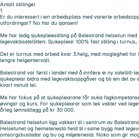
Antall stillinger
1
Er du interessert i ein arbeidsplass med varierte arbeids
utfordringar? No har du sjansen!
Me har ledig sjukepleiestilling på Balestrand helsetun med v
legevaktssatellitten: Sjukepleiar 100% fast stilling i turnus,
Det er turnus med arbeid kvar 3.helg, med moglegheit for 
lengre helgeintervall.
Balestrand var først i landet med å innføre ei ny satellitt
sjukepleiar bidra med legevaktsoppgåver og bli ein del av 
kvart minutt tel.
Me har fokus på at sjukepleiarane får auka fagkompetanse
øvingar og kurs. For sjukepleiarar som tek vakter ved legevakt
årleg lønnstillegg på kr 30 000.
Balestrand helsetun ligg vakkert til i sentrum av Balestrand 
Helsetunet og heimetenesta held til i same bygg med legevak
omsorgsbustadar og bu og miljøtenesta. Noko som gir mogle