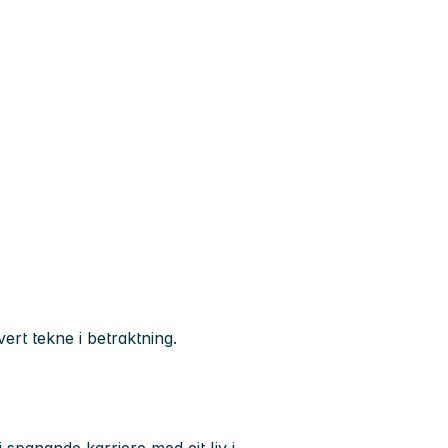
ert tekne i betraktning.
spanande karriere med eit liv i