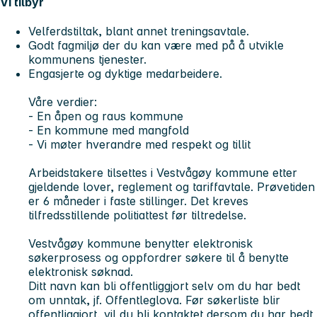
Vi tilbyr
Velferdstiltak, blant annet treningsavtale.
Godt fagmiljø der du kan være med på å utvikle
kommunens tjenester.
Engasjerte og dyktige medarbeidere.
Våre verdier:
- En åpen og raus kommune
- En kommune med mangfold
- Vi møter hverandre med respekt og tillit
Arbeidstakere tilsettes i Vestvågøy kommune etter
gjeldende lover, reglement og tariffavtale. Prøvetiden
er 6 måneder i faste stillinger. Det kreves
tilfredsstillende politiattest før tiltredelse.
Vestvågøy kommune benytter elektronisk
søkerprosess og oppfordrer søkere til å benytte
elektronisk søknad.
Ditt navn kan bli offentliggjort selv om du har bedt
om unntak, jf. Offentleglova. Før søkerliste blir
offentliggjort, vil du bli kontaktet dersom du har bedt