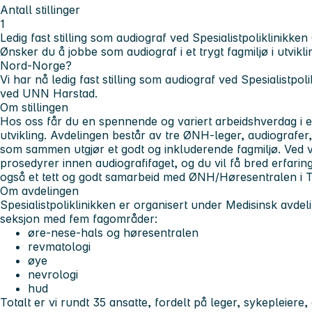
Antall stillinger
1
Ledig fast stilling som audiograf ved Spesialistpoliklinik
Ønsker du å jobbe som audiograf i et trygt fagmiljø i utviklin
Nord‑Norge?
Vi har nå ledig fast stilling som audiograf ved Spesialistp
ved UNN Harstad.
Om stillingen
Hos oss får du en spennende og variert arbeidshverdag i en
utvikling. Avdelingen består av tre ØNH-leger, audiografer
som sammen utgjør et godt og inkluderende fagmiljø. Ved vå
prosedyrer innen audiografifaget, og du vil få bred erfaring
også et tett og godt samarbeid med ØNH/Høresentralen i 
Om avdelingen
Spesialistpoliklinikken er organisert under Medisinsk avdeli
seksjon med fem fagområder:
øre-nese-hals og høresentralen
revmatologi
øye
nevrologi
hud
Totalt er vi rundt 35 ansatte, fordelt på leger, sykepleiere