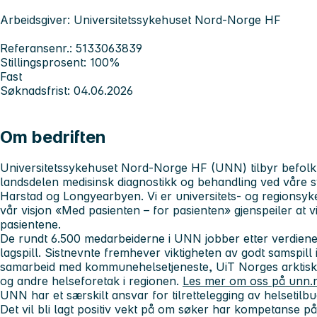
Arbeidsgiver: Universitetssykehuset Nord-Norge HF
Referansenr.: 5133063839
Stillingsprosent: 100%
Fast
Søknadsfrist: 04.06.2026
Om bedriften
Universitetssykehuset Nord-Norge HF (UNN) tilbyr befolkn
landsdelen medisinsk diagnostikk og behandling ved våre 
Harstad og Longyearbyen.
Vi er universitets- og regions
v
år visjon «Med pasienten – for pasienten» gjenspeiler at v
pasientene.
De rundt 6.500 medarbeiderne i UNN jobber etter verdien
lagspill. Sistnevnte fremhever viktigheten av godt samspill 
samarbeid
med kommunehelsetjeneste, UiT Norges arktisk
og andre helseforetak i regionen.
Les mer om oss på unn.
UNN har et særskilt ansvar for tilrettelegging av helsetilb
Det vil bli lagt positiv vekt på om søker har kompetanse på