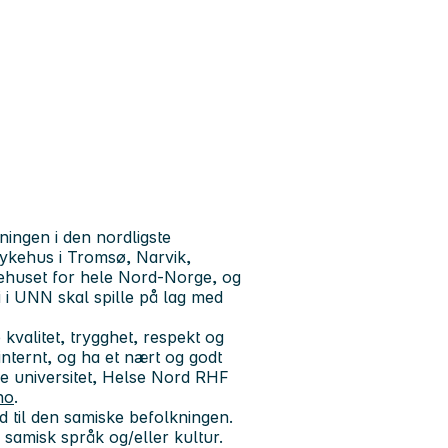
ingen i den nordligste
sykehus i Tromsø, Narvik,
ykehuset for hele Nord-Norge, og
i i UNN skal spille på lag med
e
kvalitet, trygghet, respekt og
internt, og ha et nært og godt
e universitet, Helse Nord RHF
no
.
ud til den samiske befolkningen.
 samisk språk og/eller kultur.