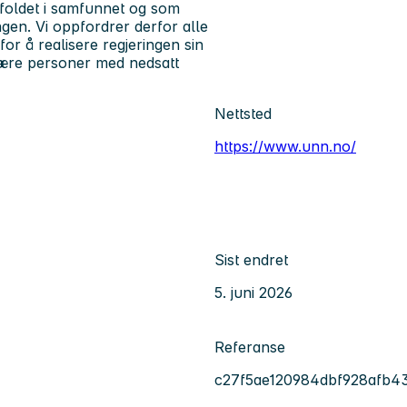
foldet i samfunnet og som
gen. Vi oppfordrer derfor alle
for å realisere regjeringen sin
 være personer med nedsatt
Nettsted
https://www.unn.no/
Sist endret
5. juni 2026
Referanse
c27f5ae120984dbf928afb4