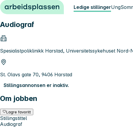
Hopp til innhold
Ledige stillinger
Ung
Somm
Audiograf
Spesialistpoliklinikk Harstad, Universitetssykehuset Nord
St. Olavs gate 70, 9406 Harstad
Stillingsannonsen er inaktiv.
Om jobben
Lagre favoritt
Stillingstittel
Audiograf