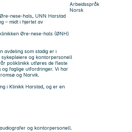
Arbeidsspråk
Norsk
ken Øre‑nese‑hals, UNN Harstad
g – midt i hjertet av
oliklinikken Øre‑nese‑hals (ØNH)
 avdeling som stadig er i
, sykepleiere og kontorpersonell
r poliklinikk utføres de fleste
 og faglige utfordringer. Vi har
Tromsø og Narvik.
ng i Klinikk Harstad, og er en
, audiografer og kontorpersonell.