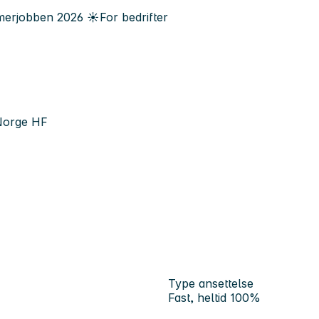
erjobben
2026
☀️
For bedrifter
-Norge HF
Type ansettelse
Fast, heltid 100%