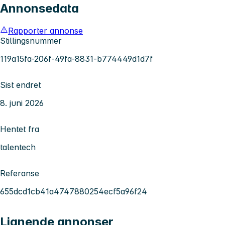
Annonsedata
Rapporter annonse
Stillingsnummer
119a15fa-206f-49fa-8831-b774449d1d7f
Sist endret
8. juni 2026
Hentet fra
talentech
Referanse
655dcd1cb41a4747880254ecf5a96f24
Lignende annonser