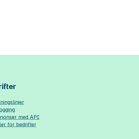
ifter
ningslinjer
logging
nnonser med API
ler for bedrifter