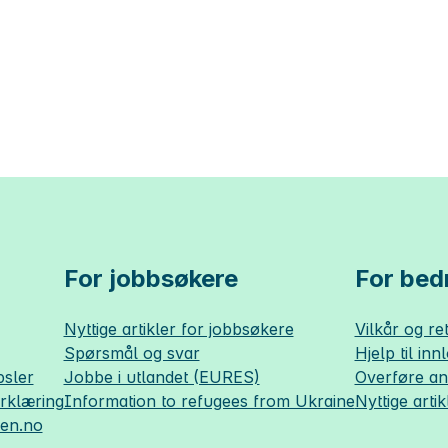
For jobbsøkere
For bedr
Nyttige artikler for jobbsøkere
Vilkår og ret
Spørsmål og svar
Hjelp til inn
sler
Jobbe i utlandet (EURES)
Overføre a
erklæring
Information to refugees from Ukraine
Nyttige artik
sen.no