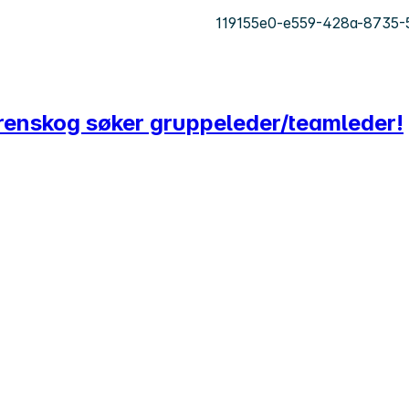
119155e0-e559-428a-8735-
ørenskog søker gruppeleder/teamleder!