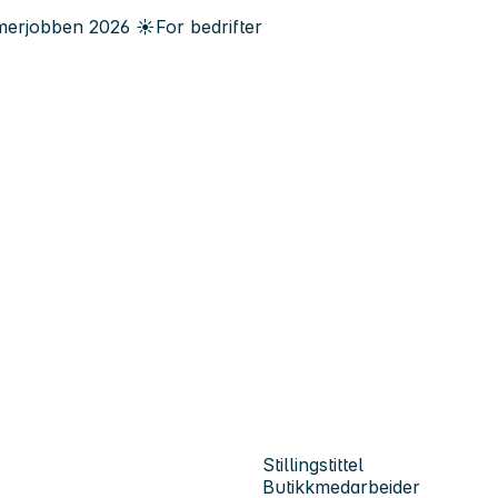
erjobben
2026
☀️
For bedrifter
Stillingstittel
Butikkmedarbeider