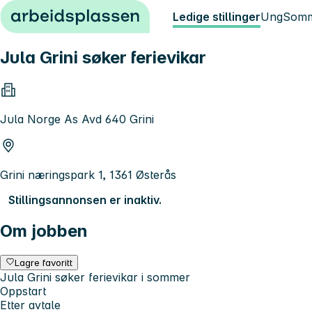
Hopp til innhold
Ledige stillinger
Ung
Somm
Jula Grini søker ferievikar
Jula Norge As Avd 640 Grini
Grini næringspark 1, 1361 Østerås
Stillingsannonsen er inaktiv.
Om jobben
Lagre favoritt
Jula Grini søker ferievikar i sommer
Oppstart
Etter avtale