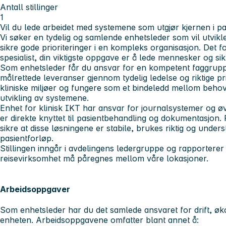
Antall stillinger
1
Vil du lede arbeidet med systemene som utgjør kjernen i p
Vi søker en tydelig og samlende enhetsleder som vil utvikl
sikre gode prioriteringer i en kompleks organisasjon. Det fo
spesialist, din viktigste oppgave er å lede mennesker og si
Som enhetsleder får du ansvar for en kompetent faggruppe
målrettede leveranser gjennom tydelig ledelse og riktige pri
kliniske miljøer og fungere som et bindeledd mellom behov
utvikling av systemene.
Enhet for klinisk IKT har ansvar for journalsystemer og ø
er direkte knyttet til pasientbehandling og dokumentasjon. 
sikre at disse løsningene er stabile, brukes riktig og unders
pasientforløp.
Stillingen inngår i avdelingens ledergruppe og rapporterer 
reisevirksomhet må påregnes mellom våre lokasjoner.
Arbeidsoppgaver
Som enhetsleder har du det samlede ansvaret for drift, øk
enheten. Arbeidsoppgavene omfatter blant annet å: