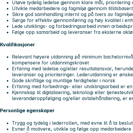
Utøve tydelig ledelse gjennom klare mål, prioritering
Utvikle medarbeidere og fagmiljø gjennom tillitsbasert
Sikre god samhandling internt og på tvers av fagmiljø
Sørge for effektiv gjennomføring og høy kvalitet i en
Lede utviklings‑ og forbedringsarbeid innen arbeidspr
Følge opp samarbeid og leveranser fra eksterne aktø
Kvalifikasjoner
Relevant høyere utdanning på minimum bachelornivå.
kompensere for utdanningskravet
Erfaring med ledelse og/eller resultatansvar, herund
leveranser og prioriteringer. Lederutdanning er ønske
Gode skriftlige og muntlige ferdigheter i norsk
Erfaring med forbedrings‑ eller utviklingsarbeid er en
Kjennskap til digitalisering, teknologi eller tjenesteutv
leverandøroppfølging og/eller avtalehåndtering, er e
Personlige egenskaper
Trygg og tydelig i lederrollen, med evne til å ta besl
Evner å motivere, utvikle og følge opp medarbeidere 