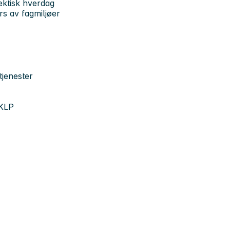
ektisk hverdag
rs av fagmiljøer
tjenester
 KLP