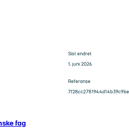
Sist endret
1. juni 2026
Referanse
7f28cc2781944d14b39c9b
nske fag