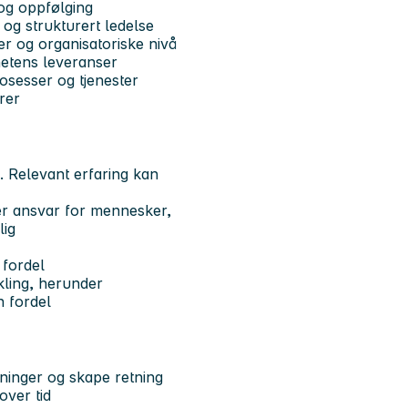
 og oppfølging
 og strukturert ledelse
er og organisatoriske nivå
hetens leveranser
osesser og tjenester
rer
 Relevant erfaring kan
er ansvar for mennesker,
lig
 fordel
ikling, herunder
n fordel
utninger og skape retning
over tid