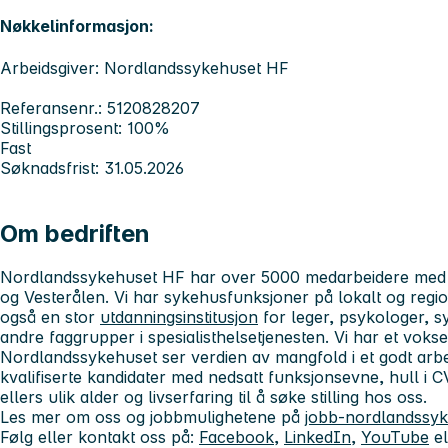
Nøkkelinformasjon:
Arbeidsgiver: Nordlandssykehuset HF
Referansenr.: 5120828207
Stillingsprosent: 100%
Fast
Søknadsfrist: 31.05.2026
Om bedriften
Nordlandssykehuset HF har over 5000 medarbeidere med l
og Vesterålen. Vi har sykehusfunksjoner på lokalt og regi
også en stor
utdanningsinstitusjon
for leger, psykologer, s
andre faggrupper i spesialisthelsetjenesten. Vi har et vok
Nordlandssykehuset ser verdien av mangfold i et godt arbe
kvalifiserte kandidater med nedsatt funksjonsevne, hull i
ellers ulik alder og livserfaring til å søke stilling hos oss.
Les mer om oss og jobbmulighetene på
jobb-nordlandssyk
Følg eller kontakt oss på:
Facebook
,
LinkedIn
,
YouTube
el