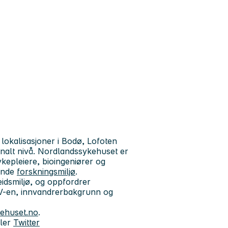
okalisasjoner i Bodø, Lofoten
onalt nivå. Nordlandssykehuset er
ykepleiere, bioingeniører og
sende
forskningsmiljø
.
idsmiljø, og oppfordrer
 CV-en, innvandrerbakgrunn og
ehuset.no
.
ler
Twitter