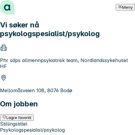
Hopp til innhold
Meny
Vi søker nå
psykologspesialist/psykolog
Phr sdps allmennpsykiatrisk team, Nordlandssykehuset
HF
Mellomåsveien 108, 8076 Bodø
Om jobben
Lagre favoritt
Stillingstittel
Psykologspesialist/psykolog