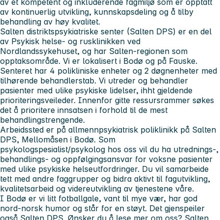
av et kompetent og inkluderende fagmiljø som er opptatt
av kontinuerlig utvikling, kunnskapsdeling og å tilby
behandling av høy kvalitet.
Salten distriktspsykiatriske senter (Salten DPS) er en del
av Psykisk helse- og rusklinikken ved
Nordlandssykehuset, og har Salten-regionen som
opptaksområde. Vi er lokalisert i Bodø og på Fauske.
Senteret har 4 polikliniske enheter og 2 døgnenheter med
tilhørende behandlerstab. Vi utreder og behandler
pasienter med ulike psykiske lidelser, ihht gjeldende
prioriteringsveileder. Innenfor gitte ressursrammer søkes
det å prioritere innsatsen i forhold til de mest
behandlingstrengende.
Arbeidssted er på allmennpsykiatrisk poliklinikk på Salten
DPS, Mellomåsen i Bodø. Som
psykologspesialist/psykolog hos oss vil du ha utrednings-,
behandlings- og oppfølgingsansvar for voksne pasienter
med ulike psykiske helseutfordringer. Du vil samarbeide
tett med andre faggrupper og bidra aktivt til fagutvikling,
kvalitetsarbeid og videreutvikling av tjenestene våre.
I Bodø er vi litt fotballgale, vant til mye vær, har god
nord-norsk humor og står for en støyt. Det gjenspeiler
også Salten DPS. Ønsker du å lese mer om oss?
Salten