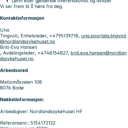
Lønn etter gjeldende overenskomst og avtaler
Vi ser frem til å høre fra deg.
Kontaktinformasjon
Una
Tingvoll, Enhetsleder, +4795139718,
una.poortata.tingvoll
@nordlandssykehuset.no
Britt-Eva Hansen
, Avdelingsleder, +4748154827,
britt.eva.hansen@nordlan
dssykehuset.no
Arbeidssted
Mellomåsveien 108
8076 Bodø
Nøkkelinformasjon:
Arbeidsgiver: Nordlandssykehuset HF
Referansenr.: 5154172122