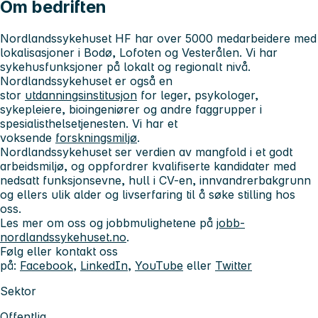
Om bedriften
Nordlandssykehuset HF har over 5000 medarbeidere med
lokalisasjoner i Bodø, Lofoten og Vesterålen. Vi har
sykehusfunksjoner på lokalt og regionalt nivå.
Nordlandssykehuset er også en
stor
utdanningsinstitusjon
for leger, psykologer,
sykepleiere, bioingeniører og andre faggrupper i
spesialisthelsetjenesten. Vi har et
voksende
forskningsmiljø
.
Nordlandssykehuset ser verdien av mangfold i et godt
arbeidsmiljø, og oppfordrer kvalifiserte kandidater med
nedsatt funksjonsevne, hull i CV-en, innvandrerbakgrunn
og ellers ulik alder og livserfaring til å søke stilling hos
oss.
Les mer om oss og jobbmulighetene på
jobb-
nordlandssykehuset.no
.
Følg eller kontakt oss
på:
Facebook
,
LinkedIn
,
YouTube
eller
Twitter
Sektor
Offentlig