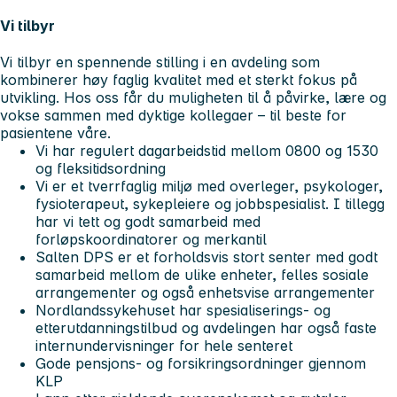
Vi tilbyr
Vi tilbyr en spennende stilling i en avdeling som
kombinerer høy faglig kvalitet med et sterkt fokus på
utvikling. Hos oss får du muligheten til å påvirke, lære og
vokse sammen med dyktige kollegaer – til beste for
pasientene våre.
Vi har regulert dagarbeidstid mellom 0800 og 1530
og fleksitidsordning
Vi er et tverrfaglig miljø med overleger, psykologer,
fysioterapeut, sykepleiere og jobbspesialist. I tillegg
har vi tett og godt samarbeid med
forløpskoordinatorer og merkantil
Salten DPS er et forholdsvis stort senter med godt
samarbeid mellom de ulike enheter, felles sosiale
arrangementer og også enhetsvise arrangementer
Nordlandssykehuset har spesialiserings- og
etterutdanningstilbud og avdelingen har også faste
internundervisninger for hele senteret
Gode pensjons- og forsikringsordninger gjennom
KLP