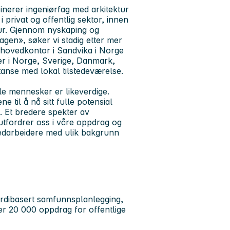
inerer ingeniørfag med arkitektur
 privat og offentlig sektor, innen
ktur. Gjennom nyskaping og
gen», søker vi stadig etter mer
 hovedkontor i Sandvika i Norge
r i Norge, Sverige, Danmark,
tanse med lokal tilstedeværelse.
le mennesker er likeverdige.
til å nå sitt fulle potensial
. Et bredere spekter av
 utfordrer oss i våre oppdrag og
medarbeidere med ulik bakgrunn
rdibasert samfunnsplanlegging,
ver 20 000 oppdrag for offentlige