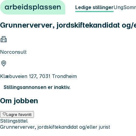
Hopp til innhold
Ledige stillinger
Ung
Somm
Grunnerverver, jordskiftekandidat og/el
Norconsult
Klæbuveien 127, 7031 Trondheim
Stillingsannonsen er inaktiv.
Om jobben
Lagre favoritt
Stillingstittel
Grunnerverver, jordskiftekandidat og/eller jurist