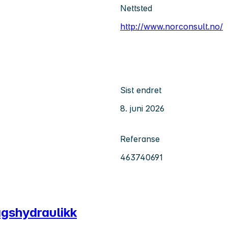
Nettsted
http://www.norconsult.no/
Sist endret
8. juni 2026
Referanse
463740691
agshydraulikk