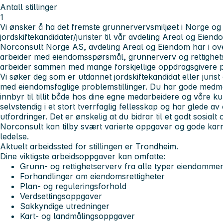
Antall stillinger
1
Vi ønsker å ha det fremste grunnervervsmiljøet i Norge og 
jordskiftekandidater/jurister til vår avdeling Areal og Eiend
Norconsult Norge AS, avdeling Areal og Eiendom har i o
arbeider med eiendomsspørsmål, grunnerverv og rettighe
arbeider sammen med mange forskjellige oppdragsgivere 
Vi søker deg som er utdannet jordskiftekandidat eller juris
med eiendomsfaglige problemstillinger. Du har gode med
innbyr til tillit både hos dine egne medarbeidere og våre ku
selvstendig i et stort tverrfaglig fellesskap og har glede a
utfordringer. Det er ønskelig at du bidrar til et godt sosialt o
Norconsult kan tilby svært varierte oppgaver og gode kar
ledelse.
Aktuelt arbeidssted for stillingen er Trondheim.
Dine viktigste arbeidsoppgaver kan omfatte:
Grunn- og rettighetserverv fra alle typer eiendomme
Forhandlinger om eiendomsrettigheter
Plan- og reguleringsforhold
Verdsettingsoppgaver
Sakkyndige utredninger
Kart- og landmålingsoppgaver