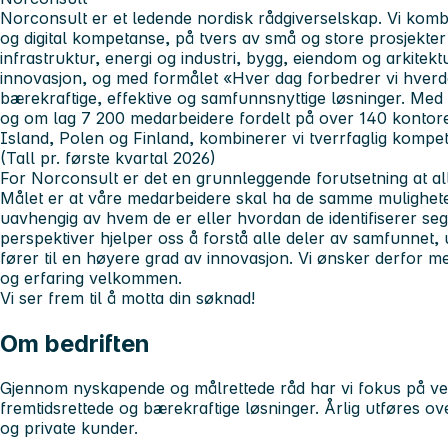
Norconsult er et ledende nordisk rådgiverselskap. Vi komb
og digital kompetanse, på tvers av små og store prosjekter i
infrastruktur, energi og industri, bygg, eiendom og arkite
innovasjon, og med formålet «Hver dag forbedrer vi hverda
bærekraftige, effektive og samfunnsnyttige løsninger. Med
og om lag 7 200 medarbeidere fordelt på over 140 kontore
Island, Polen og Finland, kombinerer vi tverrfaglig kompe
(Tall pr. første kvartal 2026)
For Norconsult er det en grunnleggende forutsetning at al
Målet er at våre medarbeidere skal ha de samme mulighetene 
uavhengig av hvem de er eller hvordan de identifiserer seg
perspektiver hjelper oss å forstå alle deler av samfunnet,
fører til en høyere grad av innovasjon. Vi ønsker derfor 
og erfaring velkommen.
Vi ser frem til å motta din søknad!
Om bedriften
Gjennom nyskapende og målrettede råd har vi fokus på ve
fremtidsrettede og bærekraftige løsninger. Årlig utføres o
og private kunder.