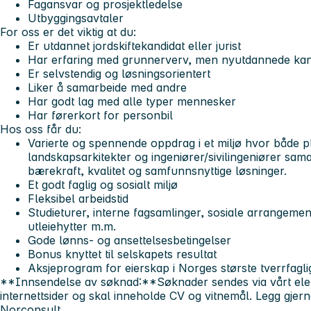
Fagansvar og prosjektledelse
Utbyggingsavtaler
For oss er det viktig at du:
Er utdannet jordskiftekandidat eller jurist
Har erfaring med grunnerverv, men nyutdannede ka
Er selvstendig og løsningsorientert
Liker å samarbeide med andre
Har godt lag med alle typer mennesker
Har førerkort for personbil
Hos oss får du:
Varierte og spennende oppdrag i et miljø hvor både pl
landskapsarkitekter og ingeniører/sivilingeniører sama
bærekraft, kvalitet og samfunnsnyttige løsninger.
Et godt faglig og sosialt miljø
Fleksibel arbeidstid
Studieturer, interne fagsamlinger, sosiale arrangemente
utleiehytter m.m.
Gode lønns- og ansettelsesbetingelser
Bonus knyttet til selskapets resultat
Aksjeprogram for eierskap i Norges største tverrfagli
**Innsendelse av søknad:**Søknader sendes via vårt ele
internettsider og skal inneholde CV og vitnemål. Legg gjer
Norconsult