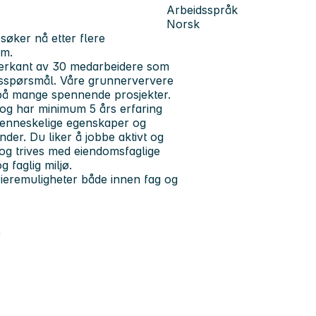
Arbeidsspråk
Norsk
søker nå etter flere
om.
verkant av 30 medarbeidere som
tsspørsmål. Våre grunnerververe
på mange spennende prosjekter.
t og har minimum 5 års erfaring
menneskelige egenskaper og
nder. Du liker å jobbe aktivt og
v og trives med eiendomsfaglige
g faglig miljø.
rieremuligheter både innen fag og
r