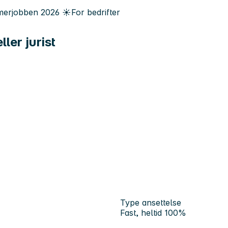
erjobben
2026
☀️
For bedrifter
ler jurist
Type ansettelse
Fast, heltid 100%