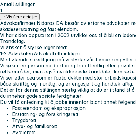
Antall stillinger
1
Vis flere detaljer
Advokatfirmaet Nidaros DA består av erfarne advokater 
skadeserstatning og fast eiendom.
Vi har siden oppstarten i 2002 utviklet oss til å bli en leden
Trøndelag.
Vi ønsker å styrke laget med:
1-2 Advokater/Advokatfullmektiger
Med økende sakstilgang må vi styrke vår bemanning ytterli
Vi søker en person med erfaring fra offentlig eller privat s
rettsområder, men også nyutdannede kandidater kan søke.
Vi ser etter deg som er faglig dyktig med stor arbeidskapa
både skriftlig og muntlig, og er engasjert og handlekraftig.
Det er for denne stillingen særlig viktig at du er i stand ti
du innehar gode sosiale ferdigheter.
Du vil få anledning til å jobbe innenfor blant annet følgen
Fast eiendom og ekspropriasjon
Erstatning- og forsikringsrett
Trygderett
Arve- og familierett
Avtalerett