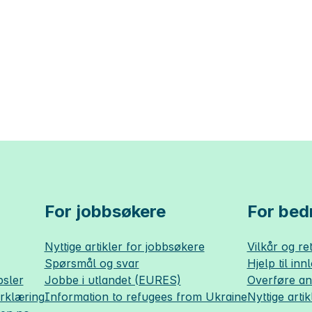
For jobbsøkere
For bedr
Nyttige artikler for jobbsøkere
Vilkår og ret
Spørsmål og svar
Hjelp til inn
sler
Jobbe i utlandet (EURES)
Overføre a
erklæring
Information to refugees from Ukraine
Nyttige artik