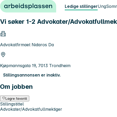
Hopp til innhold
Ledige stillinger
Ung
Somm
Vi søker 1-2 Advokater/Advokatfullmek
Advokatfirmaet Nidaros Da
Kjøpmannsgata 19, 7013 Trondheim
Stillingsannonsen er inaktiv.
Om jobben
Lagre favoritt
Stillingstittel
Advokater/Advokatfullmektiger