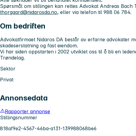
Alle søknader vil bli behandlet konfidensielt.
Spørsmål om stillingen kan rettes Advokat Andreas Bach 
thorgaard@nidarosda.no
, eller via telefon til 988 06 784.
Om bedriften
Advokatfirmaet Nidaros DA består av erfarne advokater 
skadeserstatning og fast eiendom.
Vi har siden oppstarten i 2002 utviklet oss til å bli en leden
Trøndelag.
Sektor
Privat
Annonsedata
Rapporter annonse
Stillingsnummer
818af9e2-4567-46ba-a131-139988068be6