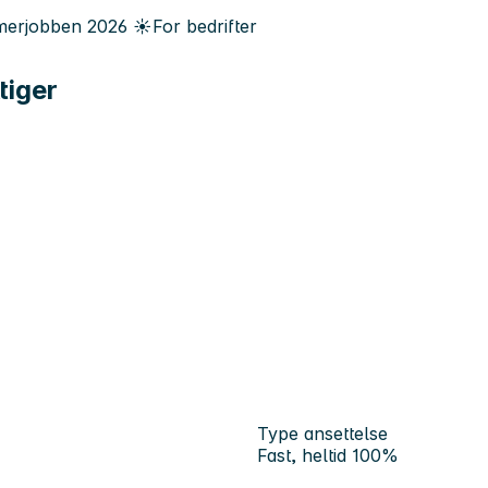
erjobben
2026
☀️
For bedrifter
tiger
Type ansettelse
Fast, heltid 100%