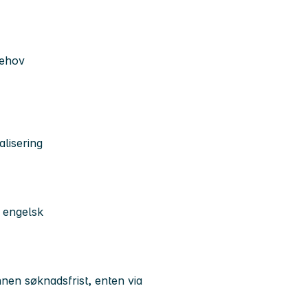
behov
alisering
g engelsk
nnen søknadsfrist, enten via