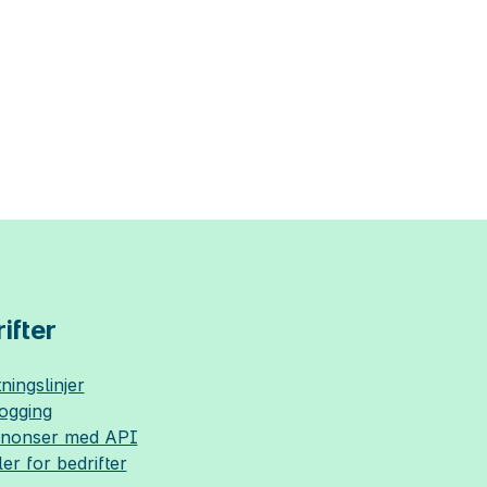
ifter
ningslinjer
logging
nnonser med API
ler for bedrifter