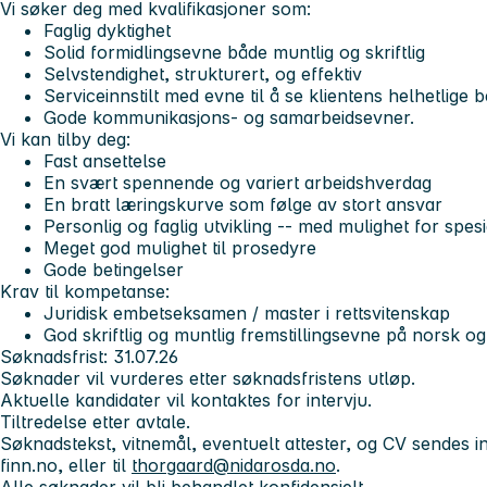
Vi søker deg med kvalifikasjoner som:
Faglig dyktighet
Solid formidlingsevne både muntlig og skriftlig
Selvstendighet, strukturert, og effektiv
Serviceinnstilt med evne til å se klientens helhetlige 
Gode kommunikasjons- og samarbeidsevner.
Vi kan tilby deg:
Fast ansettelse
En svært spennende og variert arbeidshverdag
En bratt læringskurve som følge av stort ansvar
Personlig og faglig utvikling -- med mulighet for spesi
Meget god mulighet til prosedyre
Gode betingelser
Krav til kompetanse:
Juridisk embetseksamen / master i rettsvitenskap
God skriftlig og muntlig fremstillingsevne på norsk o
Søknadsfrist: 31.07.26
Søknader vil vurderes etter søknadsfristens utløp.
Aktuelle kandidater vil kontaktes for intervju.
Tiltredelse etter avtale.
Søknadstekst, vitnemål, eventuelt attester, og CV sendes i
finn.no, eller til
thorgaard@nidarosda.no
.