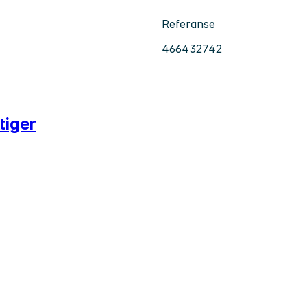
Referanse
466432742
tiger