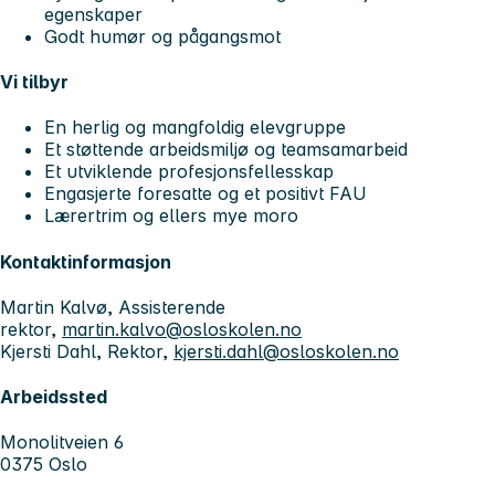
egenskaper
Godt humør og pågangsmot
Vi tilbyr
En herlig og mangfoldig elevgruppe
Et støttende arbeidsmiljø og teamsamarbeid
Et utviklende profesjonsfellesskap
Engasjerte foresatte og et positivt FAU
Lærertrim og ellers mye moro
Kontaktinformasjon
Martin Kalvø, Assisterende
rektor,
martin.kalvo@osloskolen.no
Kjersti Dahl, Rektor,
kjersti.dahl@osloskolen.no
Arbeidssted
Monolitveien 6
0375 Oslo