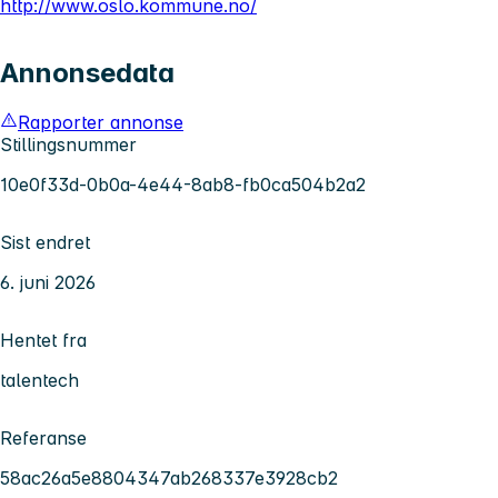
http://www.oslo.kommune.no/
Annonsedata
Rapporter annonse
Stillingsnummer
10e0f33d-0b0a-4e44-8ab8-fb0ca504b2a2
Sist endret
6. juni 2026
Hentet fra
talentech
Referanse
58ac26a5e8804347ab268337e3928cb2