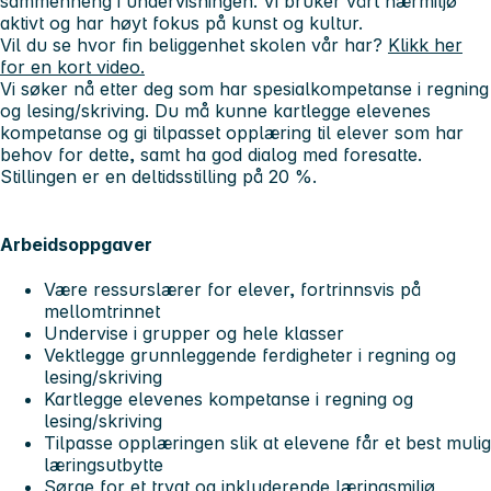
sammenheng i undervisningen. Vi bruker vårt nærmiljø
aktivt og har høyt fokus på kunst og kultur.
Vil du se hvor fin beliggenhet skolen vår har?
Klikk her
for en kort video.
Vi søker nå etter deg som har spesialkompetanse i regning
og lesing/skriving. Du må kunne kartlegge elevenes
kompetanse og gi tilpasset opplæring til elever som har
behov for dette, samt ha god dialog med foresatte.
Stillingen er en deltidsstilling på 20 %.
Arbeidsoppgaver
Være ressurslærer for elever, fortrinnsvis på
mellomtrinnet
Undervise i grupper og hele klasser
Vektlegge grunnleggende ferdigheter i regning og
lesing/skriving
Kartlegge elevenes kompetanse i regning og
lesing/skriving
Tilpasse opplæringen slik at elevene får et best mulig
læringsutbytte
Sørge for et trygt og inkluderende læringsmiljø