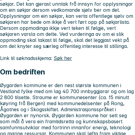
søkjar. Det kan gjerast unntak frå innsyn for opplysningar
om ein søkjar dersom vedkomande sjølv ber om det.
Opplysningar om ein søkjar, kan verta offentlege sjølv om
søkjaren har bede om ikkje å vert ført opp på søkjarlista.
Dersom oppmodinga ikkje vert teken til følgje, vert
søkjaren varsla om dette. Ved vurderinga av om ei slik
oppmoding skal takast til følgje, skal det leggjast vekt på
om det knyter seg særleg offentleg interesse til stillinga.
Link til søknadsskjema:
Søk her
Om bedriften
Øygarden kommune er den nest største kommunen i
Vestland fylke med om lag 40 700 innbyggjarar og om lag
2 800 tilsette. Straume er kommunesenter (ca. 15 minutt
køyring frå Bergen) med kommunedelsenter på Rong,
Ågotnes og i Skogsskiftet. Administrasjonsspråket i
Øygarden er nynorsk. Øygarden kommune har sett seg
som mål å vera ein framtidsretta og kunnskapsbasert
samfunnsutviklar med fortrinn innanfor energi, teknologi
og marine ressursar. Kommunen skal løfta fram viktige