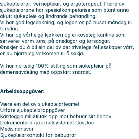
sjukepleiarar, vernepleiar, og ergoterapeut. Fleire av
sjukepleiarane har spesialkompetanse som blant anna
akutt sjukepleie og lindrande behandling.
Vi har god legedekning, og legen er på huset måndag til
torsdag.
Vi har òg vårt eige kjøkken og ei koseleg kantine som
serverer varm lunsj på onsdagar og torsdagar.
Ønskjer du å bli ein del av det trivelege fellesskapet vårt,
er du hjarteleg velkomen til å søkja.
Vi har no ledig 100% stilling som sjukepleiar på
demensavdeling med oppstart snarast.
Arbeidsoppgåver:
Være ein del av sjukepleiarteamet
Utføre sjukepleiaroppgåver
Kartleggje miljøtiltak opp mot bebuar sitt behov
Dokumentere i journalsystemet CosDoc
Medisinansvar
Sjukepleiarkontakt for bebuarar