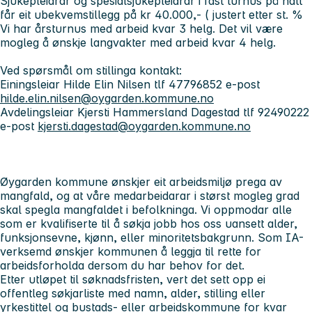
Sjukepleiarar og spesialsjukepleiarar i fast turnus på natt
får eit ubekvemstillegg på kr 40.000,- ( justert etter st. %
Vi har årsturnus med arbeid kvar 3 helg. Det vil være
mogleg å ønskje langvakter med arbeid kvar 4 helg.
Ved spørsmål om stillinga kontakt:
Einingsleiar Hilde Elin Nilsen tlf 47796852 e-post
hilde.elin.nilsen@oygarden.kommune.no
Avdelingsleiar Kjersti Hammersland Dagestad tlf 92490222
e-post
kjersti.dagestad@oygarden.kommune.no
Øygarden kommune ønskjer eit arbeidsmiljø prega av
mangfald, og at våre medarbeidarar i størst mogleg grad
skal spegla mangfaldet i befolkninga. Vi oppmodar alle
som er kvalifiserte til å søkja jobb hos oss uansett alder,
funksjonsevne, kjønn, eller minoritetsbakgrunn. Som IA-
verksemd ønskjer kommunen å leggja til rette for
arbeidsforholda dersom du har behov for det.
Etter utløpet til søknadsfristen, vert det sett opp ei
offentleg søkjarliste med namn, alder, stilling eller
yrkestittel og bustads- eller arbeidskommune for kvar