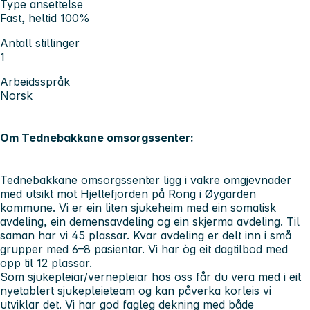
Type ansettelse
Fast, heltid 100%
Antall stillinger
1
Arbeidsspråk
Norsk
Om Tednebakkane omsorgssenter:
Tednebakkane omsorgssenter ligg i vakre omgjevnader
med utsikt mot Hjeltefjorden på Rong i Øygarden
kommune. Vi er ein liten sjukeheim med ein somatisk
avdeling, ein demensavdeling og ein skjerma avdeling. Til
saman har vi 45 plassar. Kvar avdeling er delt inn i små
grupper med 6–8 pasientar. Vi har òg eit dagtilbod med
opp til 12 plassar.
Som sjukepleiar/vernepleiar hos oss får du vera med i eit
nyetablert sjukepleieteam og kan påverka korleis vi
utviklar det. Vi har god fagleg dekning med både