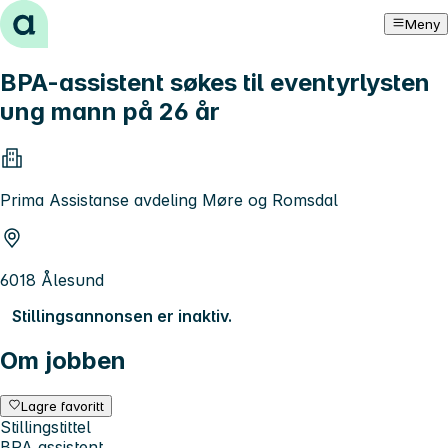
Hopp til innhold
Meny
BPA-assistent søkes til eventyrlysten
ung mann på 26 år
Prima Assistanse avdeling Møre og Romsdal
6018 Ålesund
Stillingsannonsen er inaktiv.
Om jobben
Lagre favoritt
Stillingstittel
BPA assistent