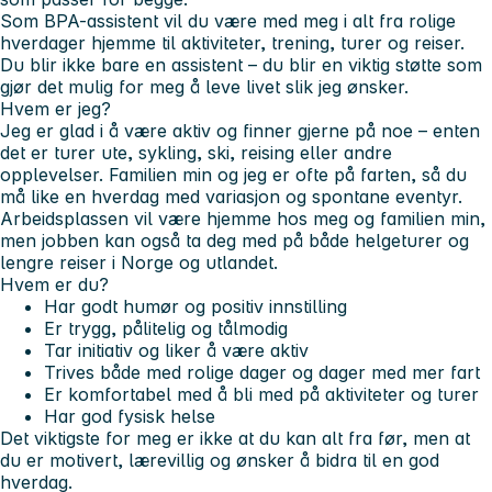
Som BPA-assistent vil du være med meg i alt fra rolige
hverdager hjemme til aktiviteter, trening, turer og reiser.
Du blir ikke bare en assistent – du blir en viktig støtte som
gjør det mulig for meg å leve livet slik jeg ønsker.
Hvem er jeg?
Jeg er glad i å være aktiv og finner gjerne på noe – enten
det er turer ute, sykling, ski, reising eller andre
opplevelser. Familien min og jeg er ofte på farten, så du
må like en hverdag med variasjon og spontane eventyr.
Arbeidsplassen vil være hjemme hos meg og familien min,
men jobben kan også ta deg med på både helgeturer og
lengre reiser i Norge og utlandet.
Hvem er du?
Har godt humør og positiv innstilling
Er trygg, pålitelig og tålmodig
Tar initiativ og liker å være aktiv
Trives både med rolige dager og dager med mer fart
Er komfortabel med å bli med på aktiviteter og turer
Har god fysisk helse
Det viktigste for meg er ikke at du kan alt fra før, men at
du er motivert, lærevillig og ønsker å bidra til en god
hverdag.