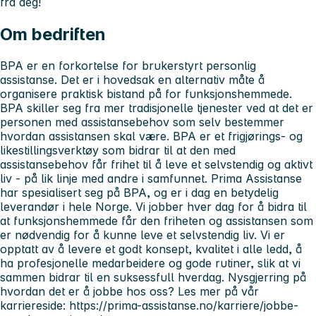
fra deg!
Om bedriften
BPA er en forkortelse for brukerstyrt personlig
assistanse. Det er i hovedsak en alternativ måte å
organisere praktisk bistand på for funksjonshemmede.
BPA skiller seg fra mer tradisjonelle tjenester ved at det er
personen med assistansebehov som selv bestemmer
hvordan assistansen skal være. BPA er et frigjørings- og
likestillingsverktøy som bidrar til at den med
assistansebehov får frihet til å leve et selvstendig og aktivt
liv - på lik linje med andre i samfunnet. Prima Assistanse
har spesialisert seg på BPA, og er i dag en betydelig
leverandør i hele Norge. Vi jobber hver dag for å bidra til
at funksjonshemmede får den friheten og assistansen som
er nødvendig for å kunne leve et selvstendig liv. Vi er
opptatt av å levere et godt konsept, kvalitet i alle ledd, å
ha profesjonelle medarbeidere og gode rutiner, slik at vi
sammen bidrar til en suksessfull hverdag. Nysgjerring på
hvordan det er å jobbe hos oss? Les mer på vår
karriereside: https://prima-assistanse.no/karriere/jobbe-