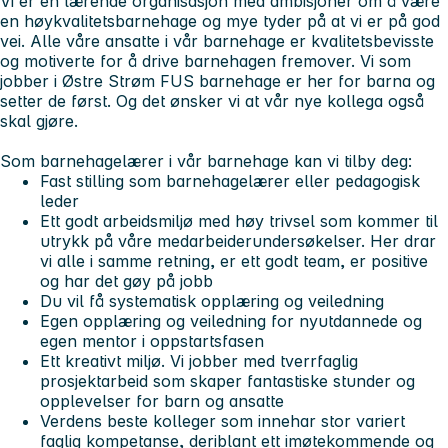
Vi er en lærende organisasjon med ambisjoner om å være
en høykvalitetsbarnehage og mye tyder på at vi er på god
vei. Alle våre ansatte i vår barnehage er kvalitetsbevisste
og motiverte for å drive barnehagen fremover. Vi som
jobber i Østre Strøm FUS barnehage er her for barna og
setter de først. Og det ønsker vi at vår nye kollega også
skal gjøre.
Som barnehagelærer i vår barnehage kan vi tilby deg:
Fast stilling som barnehagelærer eller pedagogisk
leder
Ett godt arbeidsmiljø med høy trivsel som kommer til
utrykk på våre medarbeiderundersøkelser. Her drar
vi alle i samme retning, er ett godt team, er positive
og har det gøy på jobb
Du vil få systematisk opplæring og veiledning
Egen opplæring og veiledning for nyutdannede og
egen mentor i oppstartsfasen
Ett kreativt miljø. Vi jobber med tverrfaglig
prosjektarbeid som skaper fantastiske stunder og
opplevelser for barn og ansatte
Verdens beste kolleger som innehar stor variert
faglig kompetanse, deriblant ett imøtekommende og