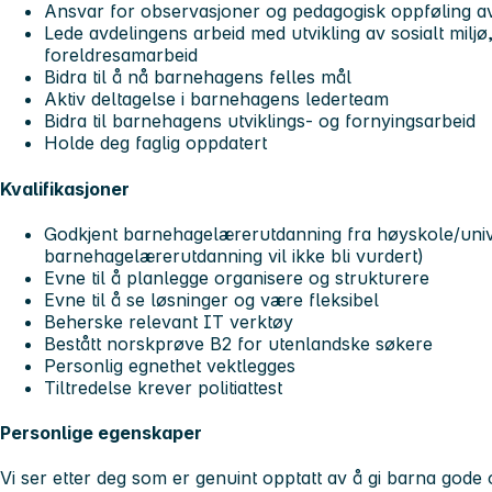
Ansvar for observasjoner og pedagogisk oppføling a
Lede avdelingens arbeid med utvikling av sosialt miljø
foreldresamarbeid
Bidra til å nå barnehagens felles mål
Aktiv deltagelse i barnehagens lederteam
Bidra til barnehagens utviklings- og fornyingsarbeid
Holde deg faglig oppdatert
Kvalifikasjoner
Godkjent barnehagelærerutdanning fra høyskole/unive
barnehagelærerutdanning vil ikke bli vurdert)
Evne til å planlegge organisere og strukturere
Evne til å se løsninger og være fleksibel
Beherske relevant IT verktøy
Bestått norskprøve B2 for utenlandske søkere
Personlig egnethet vektlegges
Tiltredelse krever politiattest
Personlige egenskaper
Vi ser etter deg som er genuint opptatt av å gi barna gode