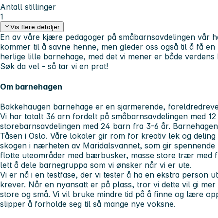
Antall stillinger
1
Vis flere detaljer
En av våre kjære pedagoger på småbarnsavdelingen vår har f
kommer til å savne henne, men gleder oss også til å få en n
herlige lille barnehage, med det vi mener er både verdens
Søk da vel - så tar vi en prat!
Om barnehagen
Bakkehaugen barnehage er en sjarmerende, foreldredreve
Vi har totalt 36 arn fordelt på småbarnsavdelingen med 12 
storebarnsavdelingen med 24 barn fra 3-6 år. Barnehagen 
Tåsen i Oslo. Våre lokaler gir rom for kreativ lek og deling 
skogen i nærheten av Maridalsvannet, som gir spennende u
flotte uteområder med bærbusker, masse store trær med f
lett å dele barnegruppa som vi ønsker når vi er ute.
Vi er nå i en testfase, der vi tester å ha en ekstra perso
krever. Når en nyansatt er på plass, tror vi dette vil gi mer
store og små. Vi vil bruke mindre tid på å finne og lære 
slipper å forholde seg til så mange nye voksne.