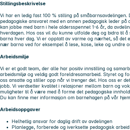
Stillingsbeskrivelse
Vi har en ledig fast 100 % stilling på småbarnsavdelingen. D
pedagogiske ansvaret med en annen pedagogisk leder på din
kan jobbe med barn i hele aldersspennet 1-6 år, da avdelin
hverdagen. Hos oss vil du kunne utfolde deg og bidra til 
barna hver dag. Vi er opptatt av varme og nærhet, så det er
nær barna ved for eksempel å lese, kose, leke og undre 
Arbeidsmiljø
Vi er et godt team, der alle har positiv innstilling og samar
arbeidsmiljø og veldig godt foreldresamarbeid. Styret og f
oss ansatte og stiller opp når vi trenger det. Hos oss er d
jobb. Vi verdsetter kvalitet i relasjoner mellom barn og v
muligheter til å være med å forme det pedagogiske innhold
Du kan finne mer informasjon om barnehagen på vår hj
Arbeidsoppgaver
Helhetlig ansvar for daglig drift av avdelingen
Planlegge, forberede og iverksette pedagogisk arbeid