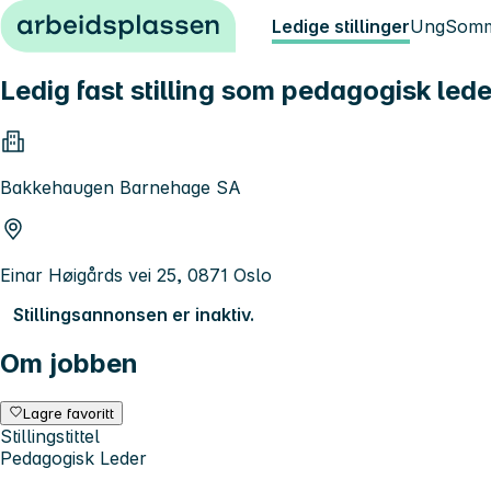
Hopp til innhold
Ledige stillinger
Ung
Somm
Ledig fast stilling som pedagogisk le
Bakkehaugen Barnehage SA
Einar Høigårds vei 25, 0871 Oslo
Stillingsannonsen er inaktiv.
Om jobben
Lagre favoritt
Stillingstittel
Pedagogisk Leder