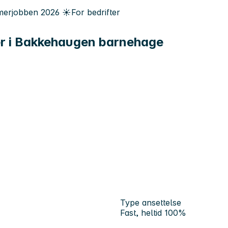
erjobben
2026
☀️
For bedrifter
der i Bakkehaugen barnehage
Type ansettelse
Fast, heltid 100%