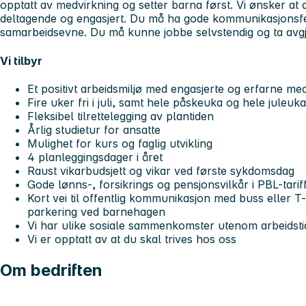
opptatt av medvirkning og setter barna først. Vi ønsker at du 
deltagende og engasjert. Du må ha gode kommunikasjonsfe
samarbeidsevne. Du må kunne jobbe selvstendig og ta avgj
Vi tilbyr
Et positivt arbeidsmiljø med engasjerte og erfarne me
Fire uker fri i juli, samt hele påskeuka og hele juleuka
Fleksibel tilrettelegging av plantiden
Årlig studietur for ansatte
Mulighet for kurs og faglig utvikling
4 planleggingsdager i året
Raust vikarbudsjett og vikar ved første sykdomsdag
Gode lønns-, forsikrings og pensjonsvilkår i PBL-tariff
Kort vei til offentlig kommunikasjon med buss eller T
parkering ved barnehagen
Vi har ulike sosiale sammenkomster utenom arbeidsti
Vi er opptatt av at du skal trives hos oss
Om bedriften