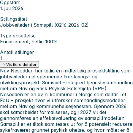
Oppstart
1. juli 2026
Stillingstittel
Jobbveileder i Samspill (0216-2026-02)
Type ansettelse
Engasjement, heltid 100%
Antall stillinger
1
Vis flere detaljer
Nav Nesodden har ledig en midlertidig prosjektstilling som
jobbveileder i et spennende Forsknings- og
utviklingsprosjekt: Samspill – integrert tjenestesamhandling
mellom Nav og Rask Psykisk Helsehjelp (RPH).
Nesodden er en av ni kommuner i Norge som deltar i et
FoU – prosjekt hvor vi utforsker samhandlingsmodeller
mellom Nav og kommunehelsetjenesten. Gjennom 2026
skal samarbeidet formaliseres, og i 2027 vil det
gjennomføres en effektevaluering av samspillmodellen.
Samspill er et tiltak som testes ut for å potensielt redusere
sykefraværet grunnet psykisk uhelse, og hvor målet er å