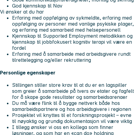
God kjennskap til Nav
Vi ønsker at du har
Erfaring med oppfølging av sykmeldte, erfaring med
oppfølging av personer med vanlige psykiske plager,
og erfaring med samarbeid med helsepersonell
Kjennskap til Supported Employment metodikken og
kjennskap til jobbfokusert kognitiv terapi vil være en
fordel
Erfaring med å samarbeide med arbeidsgivere rundt
tilrettelegging og/eller rekruttering
Personlige egenskaper
Stillingen stiller store krav til at du er en lagspiller
som greier å samarbeide på tvers av etater og fagfelt
for å skape gode resultater og samarbeidsarenaer
Du må være flink til å bygge nettverk både hos
samarbeidspartnere og hos arbeidsgivere i regionen
Prosjektet vil knyttes til et forskningsprosjekt – evne
til nøyaktig og grundig dokumentasjon vil være viktig
I tillegg ønsker vi oss en kollega som finner
løsninger, og som har en «can do» holdning