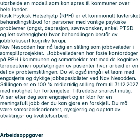
utarbeide en modell som kan spres til kommuner over
hele landet.
Rask Psykisk Helsehjelp (RPH) er et kommunalt lavterskel
behandlingstilbud for personer med vanlige psykiske
problemer (angst, depresjon, søvnvansker, enkel PTSD
og lett avhengighet) hvor behandlingen består av
jobbfokusert kognitiv terapi.
Nav Nesodden har nå ledig en stilling som jobbveileder i
samspillprosjektet. Jobbveilederen har faste kontordager
på RPH i kommunen og samarbeider tett med de kognitive
terapeutene i oppfølgingen av pasienter hvor arbeid er en
del av problemstillingen. Du vil også inngå i et team med
engasjerte og dyktige jobbspesialister ved Nav Nesodden.
Stillingen er en 100 % midlertidig stilling frem til 31.12.2027
med mulighet for forlengelse. Tiltredelse snarest mulig.
Vi ser etter deg som engasjert og er klar for en
meningsfull jobb der du kan gjøre en forskjell. Du må
være samarbeidsorientert, nysgjerrig og opptatt av
utviklings- og kvalitetsarbeid.
Arbeidsoppgaver