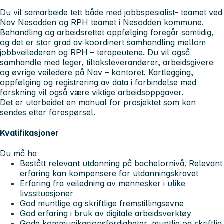
Du vil samarbeide tett både med jobbspesialist- teamet ved
Nav Nesodden og RPH teamet i Nesodden kommune.
Behandling og arbeidsrettet oppfølging foregår samtidig,
og det er stor grad av koordinert samhandling mellom
jobbveilederen og RPH – terapeutene. Du vil også
samhandle med leger, tiltaksleverandører, arbeidsgivere
og øvrige veiledere på Nav – kontoret. Kartlegging,
oppfølging og registrering av data i forbindelse med
forskning vil også være viktige arbeidsoppgaver.
Det er utarbeidet en manual for prosjektet som kan
sendes etter forespørsel.
Kvalifikasjoner
Du må ha
Bestått relevant utdanning på bachelornivå. Relevant
erfaring kan kompensere for utdanningskravet
Erfaring fra veiledning av mennesker i ulike
livssituasjoner
God muntlige og skriftlige fremstillingsevne
God erfaring i bruk av digitale arbeidsverktøy
Gode kommunikasjonsferdigheter, muntlig og skriftlig