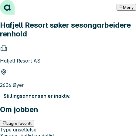
Hopp til innhold
Meny
Hafjell Resort søker sesongarbeidere
renhold
Hafjell Resort AS
2636 Øyer
Stillingsannonsen er inaktiv.
Om jobben
Lagre favoritt
Type ansettelse
Sesong, heltid og deltid