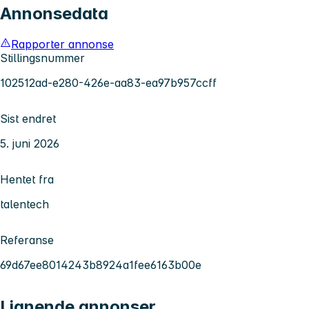
Annonsedata
Rapporter annonse
Stillingsnummer
102512ad-e280-426e-aa83-ea97b957ccff
Sist endret
5. juni 2026
Hentet fra
talentech
Referanse
69d67ee8014243b8924a1fee6163b00e
Lignende annonser