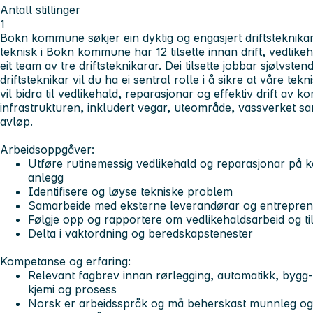
Antall stillinger
1
Bokn kommune søkjer ein dyktig og engasjert driftsteknikar 
teknisk i Bokn kommune har 12 tilsette innan drift, vedlikeha
eit team av tre driftsteknikarar. Dei tilsette jobbar sjølvste
driftsteknikar vil du ha ei sentral rolle i å sikre at våre te
vil bidra til vedlikehald, reparasjonar og effektiv drift av
infrastrukturen, inkludert vegar, uteområde, vassverket sa
avløp.
Arbeidsoppgåver:
Utføre rutinemessig vedlikehald og reparasjonar på
anlegg
Identifisere og løyse tekniske problem
Samarbeide med eksterne leverandørar og entrepren
Følgje opp og rapportere om vedlikehaldsarbeid og ti
Delta i vaktordning og beredskapstenester
Kompetanse og erfaring:
Relevant fagbrev innan rørlegging, automatikk, bygg-
kjemi og prosess
Norsk er arbeidsspråk og må beherskast munnleg og 