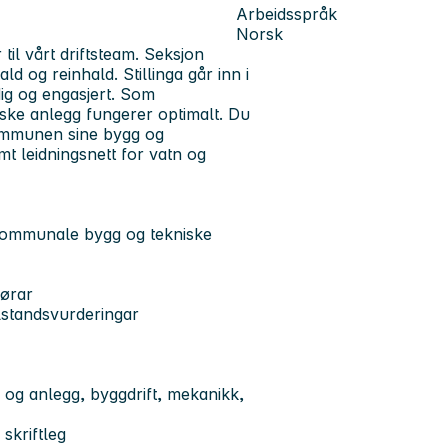
Arbeidsspråk
Norsk
til vårt driftsteam. Seksjon
ld og reinhald. Stillinga går inn i
ndig og engasjert. Som
kniske anlegg fungerer optimalt. Du
 kommunen sine bygg og
mt leidningsnett for vatn og
 kommunale bygg og tekniske
ørar
lstandsvurderingar
 og anlegg, byggdrift, mekanikk,
skriftleg