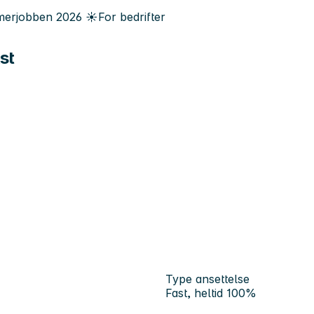
erjobben
2026
☀️
For bedrifter
st
Type ansettelse
Fast, heltid 100%