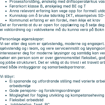
Prosessforståing, ønskelig med driftsoperatørkus va
Førarkort klasse B, ønskjeleg med BE og T
Anna relevant erfaring kan vege opp for formell utd
Kunnskap om å bruke tidsriktig IKT, eksempelvis SD-
Kommunal erfaring er ein fordel, men ikkje eit krav
Det er forventa at du er open for opplæring og å setje deg i
ei vaktordning og i vaktvekene må du kunna vera på Bokn i
Personlege eigenskapar:
Vi ser etter deg som er sjølvstendig, moderne og engasjer
sjølvstendig og i team, og vere serviceinnstilt og løysingsori
interesserer deg for moderne løysingar og samtidig kan verd
søker ein person som er over gjennomsnittet fleksibel, god 
og jobbe strukturert. Det er viktig at du trivst i eit travelt 
med både innbyggjarar og samarbeidspartnarar.
Vi tilbyr:
Ei spanande og utfordrande stilling med varierte arbeid
arbeidsmiljø
Gode pensjons- og forsikringsordningar
Moglegheit for fagleg utvikling og kompetanseheving
Fleksibel arbeidstid
Jobbtelefon, Ipad, PC