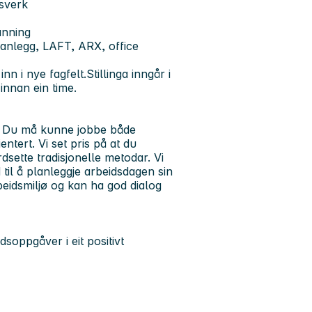
ssverk
anning
anlegg, LAFT, ARX, office
nn i nye fagfelt.
Stillinga inngår i
nnan ein time.
t. Du må kunne jobbe både
entert. Vi set pris på at du
sette tradisjonelle metodar. Vi
til å planleggje arbeidsdagen sin
arbeidsmiljø og kan ha god dialog
soppgåver i eit positivt