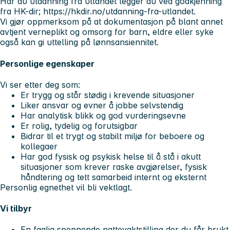
Har du utdanning fra utlandet legger du ved godkjenning
fra HK-dir; https://hkdir.no/utdanning-fra-utlandet.
Vi gjør oppmerksom på at dokumentasjon på blant annet
avtjent verneplikt og omsorg for barn, eldre eller syke
også kan gi uttelling på lønnsansiennitet.
Personlige egenskaper
Vi ser etter deg som:
Er trygg og står stødig i krevende situasjoner
Liker ansvar og evner å jobbe selvstendig
Har analytisk blikk og god vurderingsevne
Er rolig, tydelig og forutsigbar
Bidrar til et trygt og stabilt miljø for beboere og
kollegaer
Har god fysisk og psykisk helse til å stå i akutt
situasjoner som krever raske avgjørelser, fysisk
håndtering og tett samarbeid internt og eksternt
Personlig egnethet vil bli vektlagt.
Vi tilbyr
En faglig spennende nattevaktstilling der du får brukt