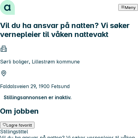
Hopp til innhold
Meny
Vil du ha ansvar på natten? Vi søker
vernepleier til våken nattevakt
Sørli boliger, Lillestrøm kommune
Faldalsveien 29, 1900 Fetsund
Stillingsannonsen er inaktiv.
Om jobben
Lagre favoritt
Stillingstittel
Vil du ha ansvar på natten? Vi søker vernepleier til våken