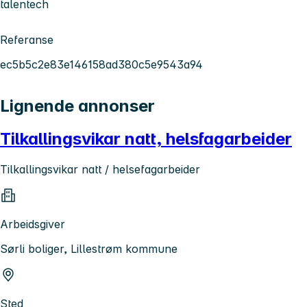
talentech
Referanse
ec5b5c2e83e146158ad380c5e9543a94
Lignende annonser
Tilkallingsvikar natt, helsfagarbeider
Tilkallingsvikar natt / helsefagarbeider
Arbeidsgiver
Sørli boliger, Lillestrøm kommune
Sted