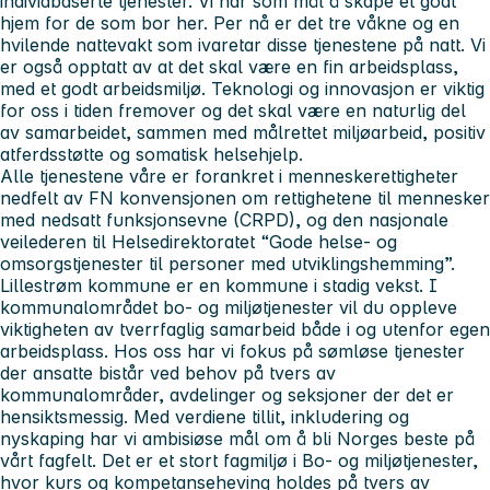
individbaserte tjenester. Vi har som mål å skape et godt
hjem for de som bor her. Per nå er det tre våkne og en
hvilende nattevakt som ivaretar disse tjenestene på natt. Vi
er også opptatt av at det skal være en fin arbeidsplass,
med et godt arbeidsmiljø. Teknologi og innovasjon er viktig
for oss i tiden fremover og det skal være en naturlig del
av samarbeidet, sammen med målrettet miljøarbeid, positiv
atferdsstøtte og somatisk helsehjelp.
Alle tjenestene våre er forankret i menneskerettigheter
nedfelt av FN konvensjonen om rettighetene til mennesker
med nedsatt funksjonsevne (CRPD), og den nasjonale
veilederen til Helsedirektoratet “Gode helse- og
omsorgstjenester til personer med utviklingshemming”.
Lillestrøm kommune er en kommune i stadig vekst. I
kommunalområdet bo- og miljøtjenester vil du oppleve
viktigheten av tverrfaglig samarbeid både i og utenfor egen
arbeidsplass. Hos oss har vi fokus på sømløse tjenester
der ansatte bistår ved behov på tvers av
kommunalområder, avdelinger og seksjoner der det er
hensiktsmessig. Med verdiene tillit, inkludering og
nyskaping har vi ambisiøse mål om å bli Norges beste på
vårt fagfelt. Det er et stort fagmiljø i Bo- og miljøtjenester,
hvor kurs og kompetanseheving holdes på tvers av