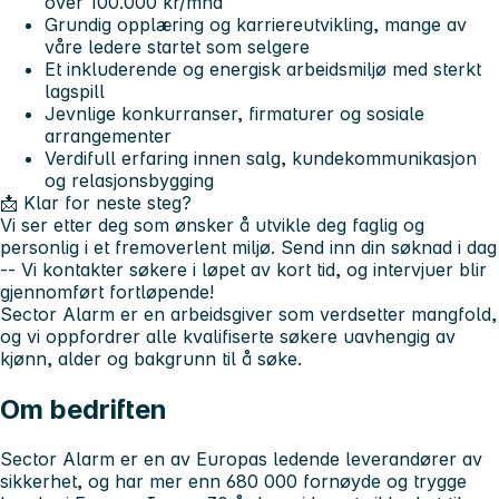
over 100.000 kr/mnd
Grundig opplæring og karriereutvikling, mange av
våre ledere startet som selgere
Et inkluderende og energisk arbeidsmiljø med sterkt
lagspill
Jevnlige konkurranser, firmaturer og sosiale
arrangementer
Verdifull erfaring innen salg, kundekommunikasjon
og relasjonsbygging
📩 Klar for neste steg?
Vi ser etter deg som ønsker å utvikle deg faglig og
personlig i et fremoverlent miljø. Send inn din søknad i dag
-- Vi kontakter søkere i løpet av kort tid, og intervjuer blir
gjennomført fortløpende!
Sector Alarm er en arbeidsgiver som verdsetter mangfold,
og vi oppfordrer alle kvalifiserte søkere uavhengig av
kjønn, alder og bakgrunn til å søke.
Om bedriften
Sector Alarm er en av Europas ledende leverandører av
sikkerhet, og har mer enn 680 000 fornøyde og trygge