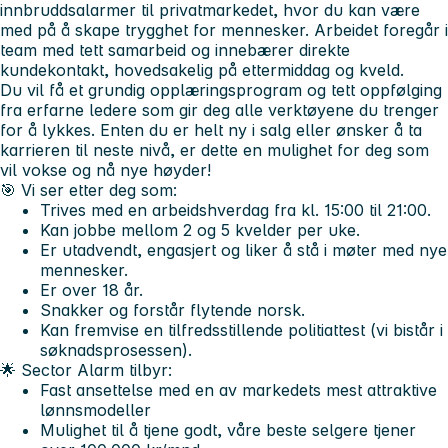
innbruddsalarmer til privatmarkedet, hvor du kan være
med på å skape trygghet for mennesker. Arbeidet foregår i
team med tett samarbeid og innebærer direkte
kundekontakt, hovedsakelig på ettermiddag og kveld.
Du vil få et grundig opplæringsprogram og tett oppfølging
fra erfarne ledere som gir deg alle verktøyene du trenger
for å lykkes. Enten du er helt ny i salg eller ønsker å ta
karrieren til neste nivå, er dette en mulighet for deg som
vil vokse og nå nye høyder!
🎯 Vi ser etter deg som:
Trives med en arbeidshverdag fra kl. 15:00 til 21:00.
Kan jobbe mellom 2 og 5 kvelder per uke.
Er utadvendt, engasjert og liker å stå i møter med nye
mennesker.
Er over 18 år.
Snakker og forstår flytende norsk.
Kan fremvise en tilfredsstillende politiattest (vi bistår i
søknadsprosessen).
🌟 Sector Alarm tilbyr:
Fast ansettelse med en av markedets mest attraktive
lønnsmodeller
Mulighet til å tjene godt, våre beste selgere tjener