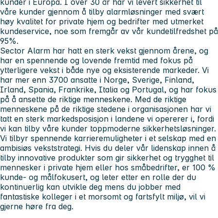
kunder i Europa. I over 30 år har vi levert sikkerhet til
våre kunder gjennom å tilby alarmløsninger med svært
høy kvalitet for private hjem og bedrifter med utmerket
kundeservice, noe som fremgår av vår kundetilfredshet på
95%.
Sector Alarm har hatt en sterk vekst gjennom årene, og
har en spennende og lovende fremtid med fokus på
ytterligere vekst i både nye og eksisterende markeder. Vi
har mer enn 3700 ansatte i Norge, Sverige, Finland,
Irland, Spania, Frankrike, Italia og Portugal, og har fokus
på å ansette de riktige menneskene. Med de riktige
menneskene på de riktige stedene i organisasjonen har vi
tatt en sterk markedsposisjon i landene vi opererer i, fordi
vi kan tilby våre kunder toppmoderne sikkerhetsløsninger.
Vi tilbyr spennende karrieremuligheter i et selskap med en
ambisiøs vekststrategi. Hvis du deler vår lidenskap innen å
tilby innovative produkter som gir sikkerhet og trygghet til
mennesker i private hjem eller hos småbedrifter, er 100 %
kunde- og målfokusert, og leter etter en rolle der du
kontinuerlig kan utvikle deg mens du jobber med
fantastiske kolleger i et morsomt og fartsfylt miljø, vil vi
gjerne høre fra deg.