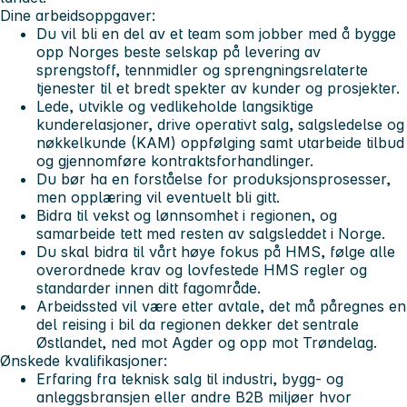
Dine arbeidsoppgaver:
Du vil bli en del av et team som jobber med å bygge
opp Norges beste selskap på levering av
sprengstoff, tennmidler og sprengningsrelaterte
tjenester til et bredt spekter av kunder og prosjekter.
Lede, utvikle og vedlikeholde langsiktige
kunderelasjoner, drive operativt salg, salgsledelse og
nøkkelkunde (KAM) oppfølging samt utarbeide tilbud
og gjennomføre kontraktsforhandlinger.
Du bør ha en forståelse for produksjonsprosesser,
men opplæring vil eventuelt bli gitt.
Bidra til vekst og lønnsomhet i regionen, og
samarbeide tett med resten av salgsleddet i Norge.
Du skal bidra til vårt høye fokus på HMS, følge alle
overordnede krav og lovfestede HMS regler og
standarder innen ditt fagområde.
Arbeidssted vil være etter avtale, det må påregnes en
del reising i bil da regionen dekker det sentrale
Østlandet, ned mot Agder og opp mot Trøndelag.
Ønskede kvalifikasjoner:
Erfaring fra teknisk salg til industri, bygg- og
anleggsbransjen eller andre B2B miljøer hvor