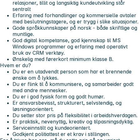
relasjoner, tillit og langsiktig kundeutvikling står
sentralt
Erfaring med forhandlinger og kommersielle avtaler
med beslutningstagere, og er trygg i slike situasjoner.
Gode språkkunnskaper på norsk - både skriftlige og
muntlige.
God digital kompetanse, god kjennskap til MS
Windows programmer og erfaring med operativt
bruk av CRM verktøy.
Ønskelig med førerkort minimum klasse B.
Hvem er du?
Du er en utadvendt person som har et brennende
ønske om å lykkes.
Du er flink til å kommunisere, og samarbeider godt
med andre mennesker.
Du er i god fysisk form og godt humør.
Er ansvarsbevisst, strukturert, selvstendig, og
løsningsorientert.
Du setter stor pris på fleksibilitet i arbeidshverdagen.
Er praktisk, nevenyttig, kreativ og tilpasningsdyktig.
Serviceinnstilt og kundeorientert.
Godkjent politiattest er et krav i stillingen.