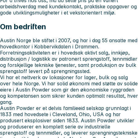
For å trives hos oss, må du sette pris på en variert
arbeidshverdag med kundekontakt, praktiske oppgaver og
gode utviklingsmuligheter i et vekstorientert miljø.
Om bedriften
Austin Norge ble stiftet i 2007, og har i dag 55 ansatte med
hovedkontor i Kobbervikdalen i Drammen.
Forretningsaktiviteten er i hovedsak aktivt salg, innkjøp,
distribusjon / logistikk av patronert sprengstoff, tennmidler
og forskjellige tekniske tjenester, samt produksjon av bulk
sprengstoff levert på sprengningssted.
Vi har et nettverk av lokasjoner for lager, bulk og salg
over hele Norge. Vi har solid økonomi med støtte av solide
eiere i Austin Powder som gir den økonomiske ryggraden
og kompetansen som sikrer kunden optimalt resultat, hver
gang.
Austin Powder er et delvis familieeid selskap grunnlagt i
1833 med hovedsete i Cleveland, Ohio, USA og har
produsert eksplosiver siden 1833. Austin Powder utvikler
og produserer en komplett serie av industrielle
sprengstoff og tennmidler, og leverer sprengningstekniske