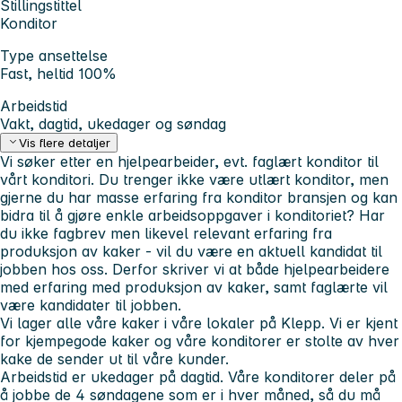
Stillingstittel
Konditor
Type ansettelse
Fast, heltid 100%
Arbeidstid
Vakt, dagtid, ukedager og søndag
Vis flere detaljer
Vi søker etter en hjelpearbeider, evt. faglært konditor til
vårt konditori. Du trenger ikke være utlært konditor, men
gjerne du har masse erfaring fra konditor bransjen og kan
bidra til å gjøre enkle arbeidsoppgaver i konditoriet? Har
du ikke fagbrev men likevel relevant erfaring fra
produksjon av kaker - vil du være en aktuell kandidat til
jobben hos oss. Derfor skriver vi at både hjelpearbeidere
med erfaring med produksjon av kaker, samt faglærte vil
være kandidater til jobben.
Vi lager alle våre kaker i våre lokaler på Klepp. Vi er kjent
for kjempegode kaker og våre konditorer er stolte av hver
kake de sender ut til våre kunder.
Arbeidstid er ukedager på dagtid. Våre konditorer deler på
å jobbe de 4 søndagene som er i hver måned, så du må