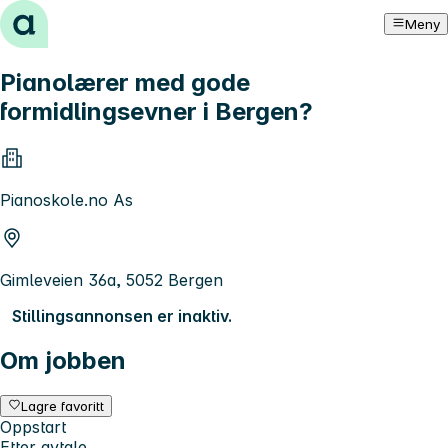
Hopp til innhold
Meny
Pianolærer med gode
formidlingsevner i Bergen?
Pianoskole.no As
Gimleveien 36a, 5052 Bergen
Stillingsannonsen er inaktiv.
Om jobben
Lagre favoritt
Oppstart
Etter avtale