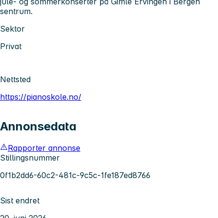
jule- og sommerkonserter på Gimle Ervingen i Bergen
sentrum.
Sektor
Privat
Nettsted
https://pianoskole.no/
Annonsedata
Rapporter annonse
Stillingsnummer
0f1b2dd6-60c2-481c-9c5c-1fe187ed8766
Sist endret
20. juni 2026