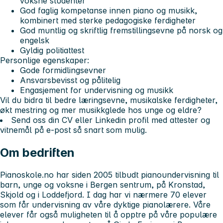
voksne studenter
God faglig kompetanse innen piano og musikk,
kombinert med sterke pedagogiske ferdigheter
God muntlig og skriftlig fremstillingsevne på norsk og
engelsk
Gyldig politiattest
Personlige egenskaper:
Gode formidlingsevner
Ansvarsbevisst og pålitelig
Engasjement for undervisning og musikk
Vil du bidra til bedre læringsevne, musikalske ferdigheter,
økt mestring og mer musikkglede hos unge og eldre?
Send oss din CV eller Linkedin profil med attester og
vitnemål på e-post så snart som mulig.
Om bedriften
Pianoskole.no har siden 2005 tilbudt pianoundervisning til
barn, unge og voksne i Bergen sentrum, på Kronstad,
Skjold og i Loddefjord. I dag har vi nærmere 70 elever
som får undervisning av våre dyktige pianolærere. Våre
elever får også muligheten til å opptre på våre populære