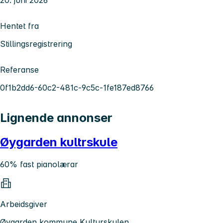
Hentet fra
Stillingsregistrering
Referanse
0f1b2dd6-60c2-481c-9c5c-1fe187ed8766
Lignende annonser
Øygarden kultrskule
60% fast pianolærar
Arbeidsgiver
Øygarden kommune Kulturskulen