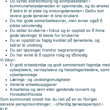
Du synes eldreomsorg og kompleksiteten i
kommunehelsetjenesten er spennende, og du ønsker
å bidra til at pleie og omsorgstjenesten i Selbu kan
levere gode tjenester til sine brukere
Du har gode samarbeidsevner, men evner også å
jobbe selvstendig
Du setter brukerne i fokus og er opptatt av å finne
gode løsninger til beste for brukerne
Du er opptatt av faglig kvalitet på tjenestene, og
bidrar til utvikling
Du ser løsninger framfor begrensninger
Du har evne til å opptre rolig og tålmodig
Vi tilbyr:
Et godt arbeidsmiljø og godt sammensatt fagmiljø med
sykepleiere, vernepleiere og helsefagarbeidere, samt
sykehjemslege
Lærings- og utviklingsmuligheter
Varierte arbeidsoppgaver
Ansettelse og lønn etter gjeldende lovverk og
Hovedtariffavtale
Som kommunalt ansatt har du rett på en av Norges
sikreste pensjonsordninger; - offentlig tjenestepensjon i
KLP.