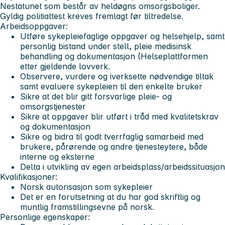
Nestatunet som består av heldøgns omsorgsboliger.
Gyldig politiattest kreves fremlagt før tiltredelse.
Arbeidsoppgaver:
Utføre sykepleiefaglige oppgaver og helsehjelp, samt
personlig bistand under stell, pleie medisinsk
behandling og dokumentasjon (Helseplattformen
etter gjeldende lovverk.
Observere, vurdere og iverksette nødvendige tiltak
samt evaluere sykepleien til den enkelte bruker
Sikre at det blir gitt forsvarlige pleie- og
omsorgstjenester
Sikre at oppgaver blir utført i tråd med kvalitetskrav
og dokumentasjon
Sikre og bidra til godt tverrfaglig samarbeid med
brukere, pårørende og andre tjenesteytere, både
interne og eksterne
Delta i utvikling av egen arbeidsplass/arbeidssituasjon
Kvalifikasjoner:
Norsk autorisasjon som sykepleier
Det er en forutsetning at du har god skriftlig og
muntlig framstillingsevne på norsk.
Personlige egenskaper: