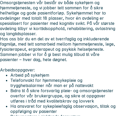
Omsorgstjenesten vår består av både sykehjem og
hjemmetjeneste, og vi jobber tett sammen for å sikre
helhetlige og gode pasientforløp. Sykehjemmet har to
avdelinger med totalt 18 plasser, hvor én avdeling er
spesialisert for pasienter med kognitiv svikt. På vår største
avdeling tilbyr vi korttidsopphold, rehabilitering, avlastning
og langtidsplasser.
Hos oss blir du en del av et tverrfaglig og inkluderende
fagmiljø, med tett samarbeid mellom hjemmetjeneste, lege,
fysioterapeut, ergoterapeut og psykisk helsetjeneste.
Sammen jobber vi for å gi best mulig tilbud til våre
pasienter – hver dag, hele døgnet.
Arbeidsoppgaver:
Arbeid på sykehjem
Telefonvakt for hjemmesykepleie og
trygghetsalarmer når man er på nattevakt
Bidra til å sikre forsvarlig pleie- og omsorgstjenester
overfor vår brukergruppe, og sikre at oppgaver
utføres i tråd med kvalitetskrav og lovverk
Ha ansvaret for sykepleiefaglig observasjon, tiltak og
oppfølging av pasienter