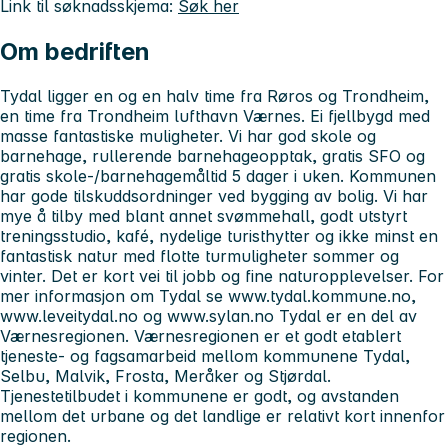
Link til søknadsskjema:
Søk her
Om bedriften
Tydal ligger en og en halv time fra Røros og Trondheim,
en time fra Trondheim lufthavn Værnes. Ei fjellbygd med
masse fantastiske muligheter. Vi har god skole og
barnehage, rullerende barnehageopptak, gratis SFO og
gratis skole-/barnehagemåltid 5 dager i uken. Kommunen
har gode tilskuddsordninger ved bygging av bolig. Vi har
mye å tilby med blant annet svømmehall, godt utstyrt
treningsstudio, kafé, nydelige turisthytter og ikke minst en
fantastisk natur med flotte turmuligheter sommer og
vinter. Det er kort vei til jobb og fine naturopplevelser. For
mer informasjon om Tydal se www.tydal.kommune.no,
www.leveitydal.no og www.sylan.no Tydal er en del av
Værnesregionen. Værnesregionen er et godt etablert
tjeneste- og fagsamarbeid mellom kommunene Tydal,
Selbu, Malvik, Frosta, Meråker og Stjørdal.
Tjenestetilbudet i kommunene er godt, og avstanden
mellom det urbane og det landlige er relativt kort innenfor
regionen.