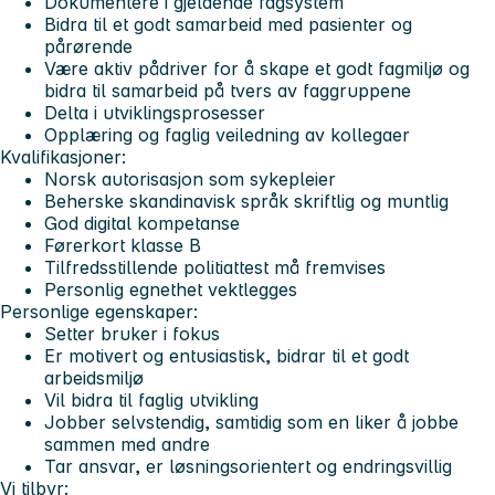
Dokumentere i gjeldende fagsystem
Bidra til et godt samarbeid med pasienter og
pårørende
Være aktiv pådriver for å skape et godt fagmiljø og
bidra til samarbeid på tvers av faggruppene
Delta i utviklingsprosesser
Opplæring og faglig veiledning av kollegaer
Kvalifikasjoner:
Norsk autorisasjon som sykepleier
Beherske skandinavisk språk skriftlig og muntlig
God digital kompetanse
Førerkort klasse B
Tilfredsstillende politiattest må fremvises
Personlig egnethet vektlegges
Personlige egenskaper:
Setter bruker i fokus
Er motivert og entusiastisk, bidrar til et godt
arbeidsmiljø
Vil bidra til faglig utvikling
Jobber selvstendig, samtidig som en liker å jobbe
sammen med andre
Tar ansvar, er løsningsorientert og endringsvillig
Vi tilbyr: