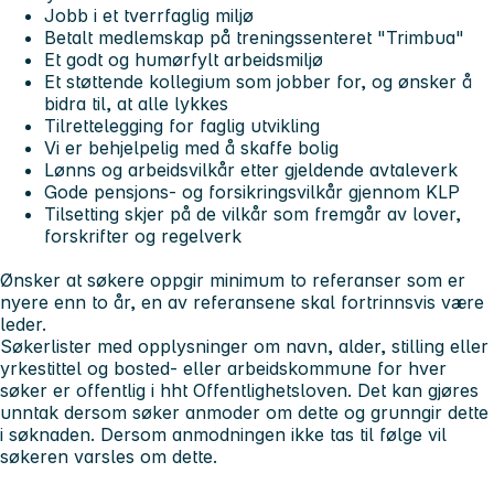
Jobb i et tverrfaglig miljø
Betalt medlemskap på treningssenteret "Trimbua"
Et godt og humørfylt arbeidsmiljø
Et støttende kollegium som jobber for, og ønsker å
bidra til, at alle lykkes
Tilrettelegging for faglig utvikling
Vi er behjelpelig med å skaffe bolig
Lønns og arbeidsvilkår etter gjeldende avtaleverk
Gode pensjons- og forsikringsvilkår gjennom KLP
Tilsetting skjer på de vilkår som fremgår av lover,
forskrifter og regelverk
Ønsker at søkere oppgir minimum to referanser som er
nyere enn to år, en av referansene skal fortrinnsvis være
leder.
Søkerlister med opplysninger om navn, alder, stilling eller
yrkestittel og bosted- eller arbeidskommune for hver
søker er offentlig i hht Offentlighetsloven. Det kan gjøres
unntak dersom søker anmoder om dette og grunngir dette
i søknaden. Dersom anmodningen ikke tas til følge vil
søkeren varsles om dette.