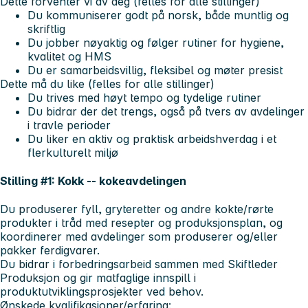
Dette forventer vi av deg (felles for alle stillinger)
Du kommuniserer godt på norsk, både muntlig og
skriftlig
Du jobber nøyaktig og følger rutiner for hygiene,
kvalitet og HMS
Du er samarbeidsvillig, fleksibel og møter presist
Dette må du like (felles for alle stillinger)
Du trives med høyt tempo og tydelige rutiner
Du bidrar der det trengs, også på tvers av avdelinger
i travle perioder
Du liker en aktiv og praktisk arbeidshverdag i et
flerkulturelt miljø
Stilling #1: Kokk -- kokeavdelingen
Du produserer fyll, gryteretter og andre kokte/rørte
produkter i tråd med resepter og produksjonsplan, og
koordinerer med avdelinger som produserer og/eller
pakker ferdigvarer.
Du bidrar i forbedringsarbeid sammen med Skiftleder
Produksjon og gir matfaglige innspill i
produktutviklingsprosjekter ved behov.
Ønskede kvalifikasjoner/erfaring: