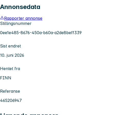
Annonsedata
Rapporter annonse
Stillingsnummer
0ee1e485-8676-450a-b60a-a2de8beff339
Sist endret
10. juni 2026
Hentet fra
FINN
Referanse
465206947