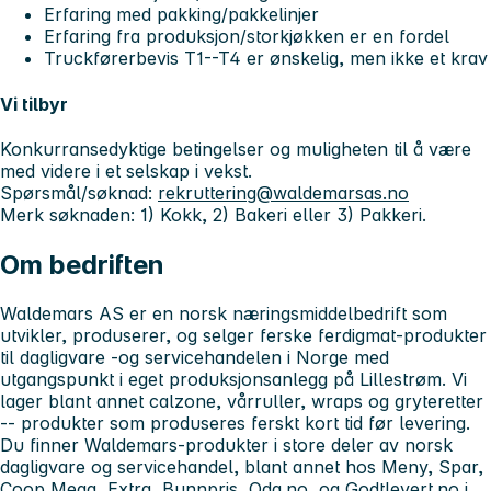
Erfaring med pakking/pakkelinjer
Erfaring fra produksjon/storkjøkken er en fordel
Truckførerbevis T1--T4 er ønskelig, men ikke et krav
Vi tilbyr
Konkurransedyktige betingelser og muligheten til å være
med videre i et selskap i vekst.
Spørsmål/søknad:
rekruttering@waldemarsas.no
Merk søknaden: 1) Kokk, 2) Bakeri eller 3) Pakkeri.
Om bedriften
Waldemars AS er en norsk næringsmiddelbedrift som
utvikler, produserer, og selger ferske ferdigmat-produkter
til dagligvare -og servicehandelen i Norge med
utgangspunkt i eget produksjonsanlegg på Lillestrøm. Vi
lager blant annet calzone, vårruller, wraps og gryteretter
-- produkter som produseres ferskt kort tid før levering.
Du finner Waldemars-produkter i store deler av norsk
dagligvare og servicehandel, blant annet hos Meny, Spar,
Coop Mega, Extra, Bunnpris, Oda.no, og Godtlevert.no i