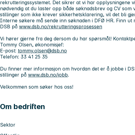
rekrutteringssystemet. Det sikrer at vi har opplysningene vi 
nødvendig at du laster opp både søknadsbrev og CV som ve
stillinger som ikke krever sikkerhetsklarering, vil det bli 
Interne søkere må sende inn søknaden i DFØ HR. Finn ut 
DSB på
www.dsb.no/rekrutteringsprosessen
Vi hører gjerne fra deg dersom du har spørsmål! Kontaktp
Tommy Olsen
, økonomisjef:
E-post:
tommy.olsen@dsb.no
Telefon: 33 41 25 35
Du finner mer informasjon om hvordan det er å jobbe i DSB
stillinger på
www.dsb.no/jobb
.
Velkommen som søker hos oss!
Om bedriften
Sektor