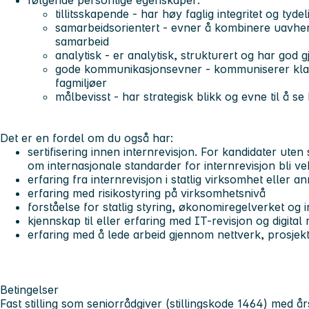
følgende personlige egenskaper:
tillitsskapende
- har høy faglig integritet og tydel
samarbeidsorientert
- evner å kombinere uavhen
samarbeid
analytisk
- er analytisk, strukturert og har god
gode kommunikasjonsevner
- kommuniserer klar
fagmiljøer
målbevisst
- har strategisk blikk og evne til å
Det er en fordel om du også har:
sertifisering innen internrevisjon. For kandidater uten
om internasjonale standarder for internrevisjon bli ve
erfaring fra internrevisjon i statlig virksomhet eller
erfaring med risikostyring på virksomhetsnivå
forståelse for statlig styring, økonomiregelverket og i
kjennskap til eller erfaring med IT-revisjon og digital r
erfaring med å lede arbeid gjennom nettverk, prosjekt
Betingelser
Fast stilling som seniorrådgiver (stillingskode 1464) med 