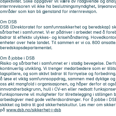
objektivitet. Slike oppgaver vil være av rådgivende og ana
internrevisoren vil ikke ha beslutningsmyndighet, linjeansv
områder som kan bli gjenstand for internrevisjon.
Om DSB
DSB (Direktoratet for samfunnssikkerhet og beredskap) ska
sårbarhet i samfunnet. Vi er pådriver i arbeidet med å fore
bidrar til effektiv ulykkes- og krisehåndtering. Hovedkontor
enheter over hele landet. Til sammen er vi ca. 800 ansatte
beredskapsdepartementet.
Om å jobbe i DSB
Risiko og sårbarhet i samfunnet er i stadig bevegelse. Derf
kontinuerlig utvikling. Vi trenger medarbeidere som er til
lagspillere, og som aktivt bidrar til fornyelse og forbedri
å løse et viktig samfunnsoppdrag, sammen med dyktige og 
oss økt mangfold i organisasjonen, og håper derfor at ogs
innvandrerbakgrunn, hull i CV-en eller nedsatt funksjonsev
funksjonsevne vil muligheter for tilrettelegging i stillingen 
arbeidsgiver med gode velferdsordninger. For å jobbe i D
skikket og bidra til god sikkerhetskultur. Les mer om sikke
på
www.dsb.no/sikkerhet-i-dsb