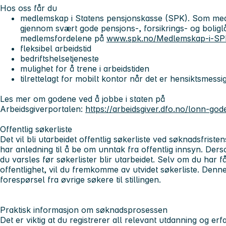
Hos oss får du
medlemskap i Statens pensjonskasse (SPK). Som medl
gjennom svært gode pensjons-, forsikrings- og bolig
medlemsfordelene på
www.spk.no/Medlemskap-i-SP
fleksibel arbeidstid
bedriftshelsetjeneste
mulighet for å trene i arbeidstiden
tilrettelagt for mobilt kontor når det er hensiktsmess
Les mer om godene ved å jobbe i staten på
Arbeidsgiverportalen:
https://arbeidsgiver.dfo.no/lonn-god
Offentlig søkerliste
Det vil bli utarbeidet offentlig søkerliste ved søknadsfristen
har anledning til å be om unntak fra offentlig innsyn. Dersom
du varsles før søkerlister blir utarbeidet. Selv om du har få
offentlighet, vil du fremkomme av utvidet søkerliste. Denne
forespørsel fra øvrige søkere til stillingen.
Praktisk informasjon om søknadsprosessen
Det er viktig at du registrerer all relevant utdanning og erfa