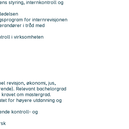
ns styring, internkontroll og
 ledelsen
ngsprogram for internrevisjonen
erandører i tråd med
ntroll i virksomheten
l revisjon, økonomi, jus,
svarende). Relevant bachelorgrad
 kravet om mastergrad.
atet for høyere utdanning og
rende kontroll- og
rsk