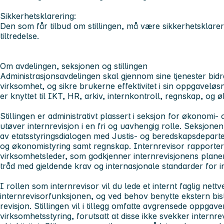
Sikkerhetsklarering:
Den som får tilbud om stillingen, må være sikkerhetsklare
tiltredelse.
Om avdelingen, seksjonen og stillingen
Administrasjonsavdelingen
skal gjennom sine tjenester bidr
virksomhet, og sikre brukerne effektivitet i sin oppgavel
er knyttet til IKT, HR, arkiv, internkontroll, regnskap, og
Stillingen er administrativt plassert i
seksjon for økonomi- 
utøver internrevisjon i en fri og uavhengig rolle. Seksjone
av etatsstyringsdialogen med Justis- og beredskapsdepart
og økonomistyring samt regnskap. Internrevisor rapporterer 
virksomhetsleder, som godkjenner internrevisjonens planer 
tråd med gjeldende krav og internasjonale standarder for i
I rollen som internrevisor vil du lede et internt faglig nett
internrevisorfunksjonen, og ved behov benytte ekstern bi
revisjon. Stillingen vil i tillegg omfatte avgrensede oppgav
virksomhetsstyring, forutsatt at disse ikke svekker internr