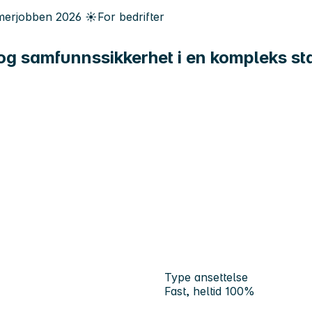
erjobben
2026
☀️
For bedrifter
ll og samfunnssikkerhet i en kompleks st
Type ansettelse
Fast, heltid 100%