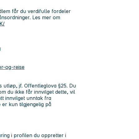
em får du verdifulle fordeler
lånsordninger. Les mer om
K/
ig
er-og-reise
s utløp, jf. Offentleglova §25. Du
 du ikke får innvilget dette, vil
tt innvilget unntak fra
 er kun tilgjengelig på
ring i profilen du oppretter i