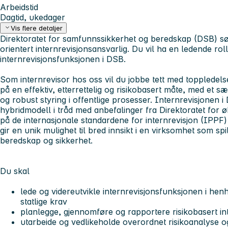
Arbeidstid
Dagtid, ukedager
Vis flere detaljer
Direktoratet for samfunnssikkerhet og beredskap (DSB) søk
orientert internrevisjonsansvarlig. Du vil ha en ledende roll
internrevisjonsfunksjonen i DSB.
Som internrevisor hos oss vil du jobbe tett med toppledels
på en effektiv, etterrettelig og risikobasert måte, med et 
og robust styring i offentlige prosesser. Internrevisjonen 
hybridmodell i tråd med anbefalinger fra Direktoratet for
på de internasjonale standardene for internrevisjon (IPPF) 
gir en unik mulighet til bred innsikt i en virksomhet som spi
beredskap og sikkerhet.
Du skal
lede og videreutvikle internrevisjonsfunksjonen i hen
statlige krav
planlegge, gjennomføre og rapportere risikobasert int
utarbeide og vedlikeholde overordnet risikoanalyse og 