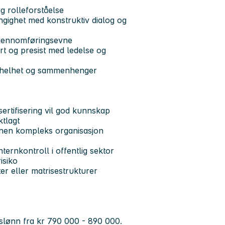
ig rolleforståelse
gighet med konstruktiv dialog og
 gjennomføringsevne
t og presist med ledelse og
 se helhet og sammenhenger
 sertifisering vil god kunnskap
ktlagt
 annen kompleks organisasjon
nternkontroll i offentlig sektor
isiko
er eller matrisestrukturer
årslønn fra kr 790 000 - 890 000.