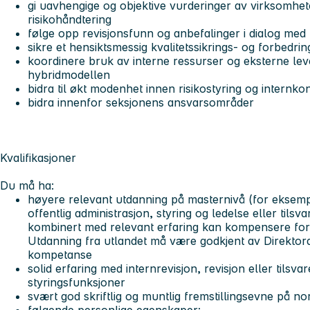
gi uavhengige og objektive vurderinger av virksomhete
risikohåndtering
følge opp revisjonsfunn og anbefalinger i dialog med
sikre et hensiktsmessig kvalitetssikrings- og forbedri
koordinere bruk av interne ressurser og eksterne lev
hybridmodellen
bidra til økt modenhet innen risikostyring og internko
bidra innenfor seksjonens ansvarsområder
Kvalifikasjoner
Du må ha:
høyere relevant utdanning på masternivå (for eksempe
offentlig administrasjon, styring og ledelse eller til
kombinert med relevant erfaring kan kompensere for
Utdanning fra utlandet må være godkjent av Direktor
kompetanse
solid erfaring med internrevisjon, revisjon eller tilsva
styringsfunksjoner
svært god skriftlig og muntlig fremstillingsevne på no