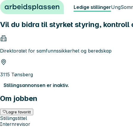
Hopp til innhold
Ledige stillinger
Ung
Somm
Vil du bidra til styrket styring, kontro
Direktoratet for samfunnssikkerhet og beredskap
3115 Tønsberg
Stillingsannonsen er inaktiv.
Om jobben
Lagre favoritt
Stillingstittel
Internrevisor