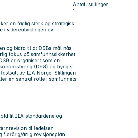
Antall stillinger
1
er en faglig sterk og strategisk
e i videreutviklingen av
en og bidra til at DSBs mål nås
særlig fokus på samfunnssikkerhet
i DSB er organisert som en
 økonomistyring (DFØ) og bygger
fastsatt av IIA Norge. Stillingen
ller en sentral rolle i samfunnets
hold til IIA-standardene og
ernrevisjon til ledelsen
flerårig/årlig revisjonsplan