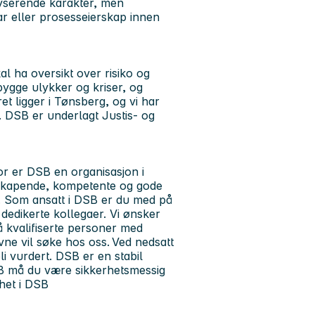
lyserende karakter, men
ar eller prosesseierskap innen
l ha oversikt over risiko og
bygge ulykker og kriser, og
et ligger i Tønsberg, og vi har
. DSB er underlagt Justis- og
or er DSB en organisasjon i
litskapende, kompetente og gode
ng. Som ansatt i DSB er du med på
dedikerte kollegaer. Vi ønsker
å kvalifiserte personer med
ne vil søke hos oss. Ved nedsatt
bli vurdert. DSB er en stabil
SB må du være sikkerhetsmessig
rhet i DSB