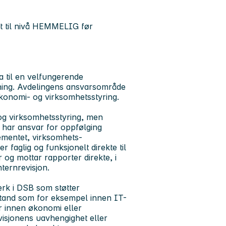
rt til nivå HEMMELIG før
a til en velfungerende
øsning. Avdelingens ansvarsområde
 økonomi- og virksomhetsstyring.
og virksomhetsstyring
, men
n har ansvar for oppfølging
ementet, virksomhets-
faglig og funksjonelt direkte til
og mottar rapporter direkte, i
nternrevisjon.
verk i DSB som støtter
stand som for eksempel innen IT-
er innen økonomi eller
evisjonens uavhengighet eller