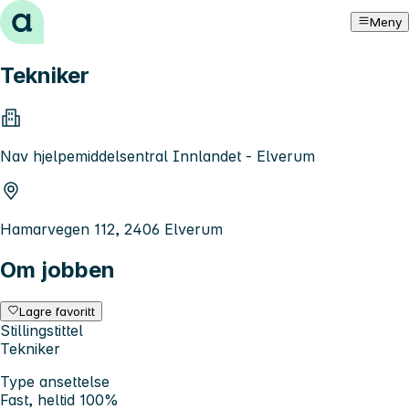
Hopp til innhold
Meny
Tekniker
Nav hjelpemiddelsentral Innlandet - Elverum
Hamarvegen 112, 2406 Elverum
Om jobben
Lagre favoritt
Stillingstittel
Tekniker
Type ansettelse
Fast, heltid 100%