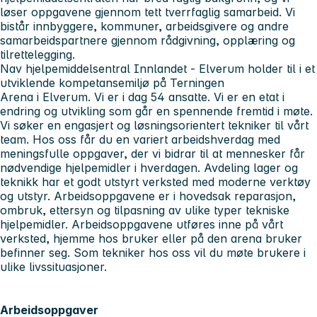
løser oppgavene gjennom tett tverrfaglig samarbeid. Vi
bistår innbyggere, kommuner, arbeidsgivere og andre
samarbeidspartnere gjennom rådgivning, opplæring og
tilrettelegging.
Nav hjelpemiddelsentral Innlandet - Elverum holder til i et
utviklende kompetansemiljø på Terningen
Arena i Elverum. Vi er i dag 54 ansatte. Vi er en etat i
endring og utvikling som går en spennende fremtid i møte.
Vi søker en engasjert og løsningsorientert tekniker til vårt
team. Hos oss får du en variert arbeidshverdag med
meningsfulle oppgaver, der vi bidrar til at mennesker får
nødvendige hjelpemidler i hverdagen. Avdeling lager og
teknikk har et godt utstyrt verksted med moderne verktøy
og utstyr. Arbeidsoppgavene er i hovedsak reparasjon,
ombruk, ettersyn og tilpasning av ulike typer tekniske
hjelpemidler. Arbeidsoppgavene utføres inne på vårt
verksted, hjemme hos bruker eller på den arena bruker
befinner seg. Som tekniker hos oss vil du møte brukere i
ulike livssituasjoner.
Arbeidsoppgaver