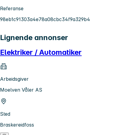
Referanse
98eb1c91303a4e78a08cbc34f9a329b4
Lignende annonser
Elektriker / Automatiker
Arbeidsgiver
Moelven Våler AS
Sted
Braskereidfoss