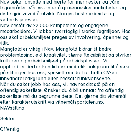
Nav søker ansatte med hjerte for mennesker og våre
fagområder. Vår visjon er å gi mennesker muligheter, og
dette gjør vi ved å utvikle Norges beste arbeids- og
velferdstjenester.
Nav består av 22 000 kompetente og engasjerte
medarbeidere. Vi jobber tverrfaglig i sterke fagmiljøer. Hos
oss skal arbeidsmiljøet preges av involvering, åpenhet og
tillit.
Mangfold er viktig i Nav. Mangfold bidrar til bedre
problemløsing, økt kreativitet, større fleksibilitet og styrker
kulturen og arbeidsmiljøet på arbeidsplassen. Vi
oppfordrer derfor kandidater med ulik bakgrunn til å søke
på stillinger hos oss, spesielt om du har hull i CV-en,
innvandrerbakgrunn eller nedsatt funksjonsevne.
Når du søker jobb hos oss, vil navnet ditt stå på en
offentlig søkerliste. Ønsker du å bli unntatt fra offentlig
søkerliste må du begrunne dette. Del gjerne ditt vitnemål
eller karakterutskrift via vitnemålsportalen.no.
NAVstilling
Sektor
Offentlig