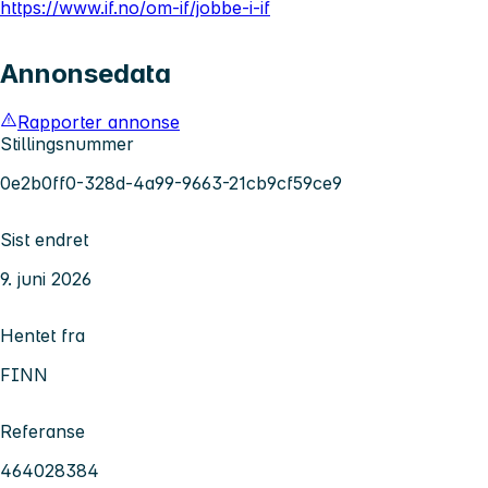
https://www.if.no/om-if/jobbe-i-if
Annonsedata
Rapporter annonse
Stillingsnummer
0e2b0ff0-328d-4a99-9663-21cb9cf59ce9
Sist endret
9. juni 2026
Hentet fra
FINN
Referanse
464028384