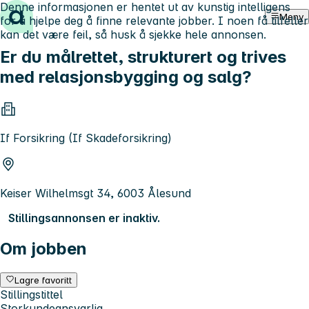
Denne informasjonen er hentet ut av kunstig intelligens
Hopp til innhold
Meny
for å hjelpe deg å finne relevante jobber. I noen få tilfeller
kan det være feil, så husk å sjekke hele annonsen.
Er du målrettet, strukturert og trives
med relasjonsbygging og salg?
If Forsikring (If Skadeforsikring)
Keiser Wilhelmsgt 34, 6003 Ålesund
Stillingsannonsen er inaktiv.
Om jobben
Lagre favoritt
Stillingstittel
Storkundeansvarlig