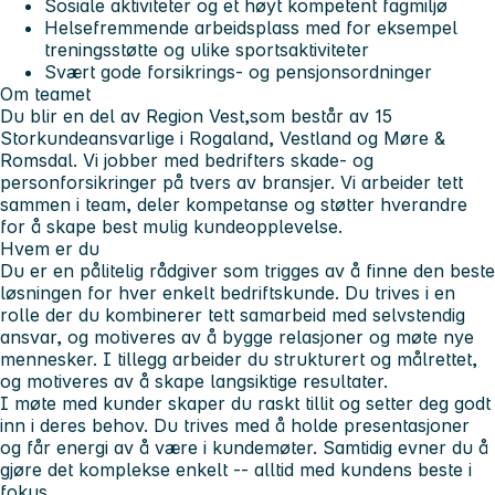
Sosiale aktiviteter og et høyt kompetent fagmiljø
Helsefremmende arbeidsplass med for eksempel
treningsstøtte og ulike sportsaktiviteter
Svært gode forsikrings- og pensjonsordninger
Om teamet
Du blir en del av Region Vest,som består av 15
Storkundeansvarlige i Rogaland, Vestland og Møre &
Romsdal. Vi jobber med bedrifters skade- og
personforsikringer på tvers av bransjer. Vi arbeider tett
sammen i team, deler kompetanse og støtter hverandre
for å skape best mulig kundeopplevelse.
Hvem er du
Du er en pålitelig rådgiver som trigges av å finne den beste
løsningen for hver enkelt bedriftskunde. Du trives i en
rolle der du kombinerer tett samarbeid med selvstendig
ansvar, og motiveres av å bygge relasjoner og møte nye
mennesker. I tillegg arbeider du strukturert og målrettet,
og motiveres av å skape langsiktige resultater.
I møte med kunder skaper du raskt tillit og setter deg godt
inn i deres behov. Du trives med å holde presentasjoner
og får energi av å være i kundemøter. Samtidig evner du å
gjøre det komplekse enkelt -- alltid med kundens beste i
fokus.