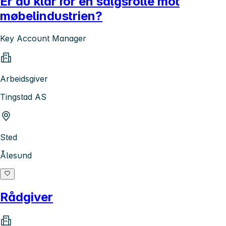
Er du klar for en salgsrolle mot
møbelindustrien?
Key Account Manager
Arbeidsgiver
Tingstad AS
Sted
Ålesund
Rådgiver