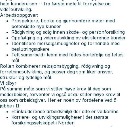
hele kundereisen -- fra første møte til fornyelse og
videreutvikling.
Arbeidsoppgaver:
Prospektere, booke og gjennomføre møter med
potensielle nye kunder
Rådgivning og salg innen skade- og personforsikring
Oppfølging og videreutvikling av eksisterende kunder
Identifisere mersalgsmuligheter og forhandle med
beslutningstakere
Tett samarbeid i team med felles portefølje og felles
mål
Rollen kombinerer relasjonsbygging, rådgivning og
forretningsutvikling, og passer deg som liker ansvar,
struktur og tydelige mål.
Vi tilbyr
På samme måte som vi stiller høye krav til deg som
medarbeider, forventer vi også at du stiller høye krav til
oss som arbeidsgiver. Her er noen av fordelene ved å
jobbe i If:
Et inkluderende arbeidsmiljø der alle er velkomne
Karriere- og utviklingsmuligheter i det største
forsikringsselskapet i Norden