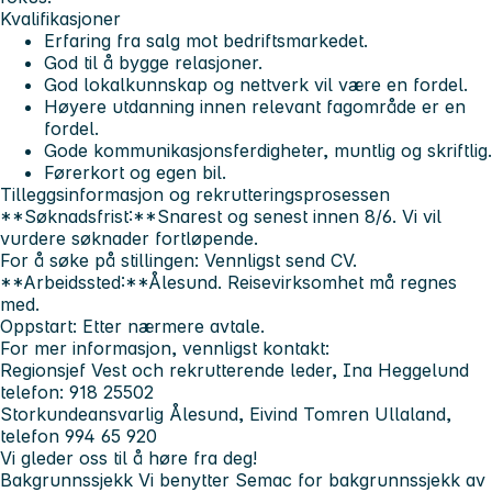
Kvalifikasjoner
Erfaring fra salg mot bedriftsmarkedet.
God til å bygge relasjoner.
God lokalkunnskap og nettverk vil være en fordel.
Høyere utdanning innen relevant fagområde er en
fordel.
Gode kommunikasjonsferdigheter, muntlig og skriftlig.
Førerkort og egen bil.
Tilleggsinformasjon og rekrutteringsprosessen
**Søknadsfrist:**Snarest og senest innen 8/6. Vi vil
vurdere søknader fortløpende.
For å søke på stillingen:
Vennligst send CV.
**Arbeidssted:**Ålesund. Reisevirksomhet må regnes
med.
Oppstart:
Etter nærmere avtale.
For mer informasjon, vennligst kontakt:
Regionsjef Vest och rekrutterende leder, Ina Heggelund
telefon: 918 25502
Storkundeansvarlig Ålesund, Eivind Tomren Ullaland,
telefon 994 65 920
Vi gleder oss til å høre fra deg!
Bakgrunnssjekk
Vi benytter Semac for bakgrunnssjekk av