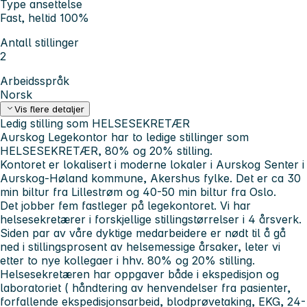
Type ansettelse
Fast, heltid 100%
Antall stillinger
2
Arbeidsspråk
Norsk
Vis flere detaljer
Ledig stilling som HELSESEKRETÆR
Aurskog Legekontor har to ledige stillinger som
HELSESEKRETÆR, 80% og 20% stilling.
Kontoret er lokalisert i moderne lokaler i Aurskog Senter i
Aurskog-Høland kommune, Akershus fylke. Det er ca 30
min biltur fra Lillestrøm og 40-50 min biltur fra Oslo.
Det jobber fem fastleger på legekontoret. Vi har
helsesekretærer i forskjellige stillingstørrelser i 4 årsverk.
Siden par av våre dyktige medarbeidere er nødt til å gå
ned i stillingsprosent av helsemessige årsaker, leter vi
etter to nye kollegaer i hhv. 80% og 20% stilling.
Helsesekretæren har oppgaver både i ekspedisjon og
laboratoriet ( håndtering av henvendelser fra pasienter,
forfallende ekspedisjonsarbeid, blodprøvetaking, EKG, 24-