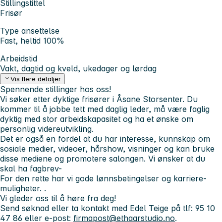
Stillingstittel
Frisør
Type ansettelse
Fast, heltid 100%
Arbeidstid
Vakt, dagtid og kveld, ukedager og lørdag
Vis flere detaljer
Spennende stillinger hos oss!
Vi søker etter dyktige frisører i Åsane Storsenter. Du
kommer til å jobbe tett med daglig leder, må være faglig
dyktig med stor arbeidskapasitet og ha et ønske om
personlig videreutvikling.
Det er også en fordel at du har interesse, kunnskap om
sosiale medier, videoer, hårshow, visninger og kan bruke
disse mediene og promotere salongen. Vi ønsker at du
skal ha fagbrev-
For den rette har vi gode lønnsbetingelser og karriere-
muligheter. .
Vi gleder oss til å høre fra deg!
Send søknad eller ta kontakt med Edel Teige på tlf: 95 10
47 86 eller e-post:
firmapost@ethaarstudio.no
.