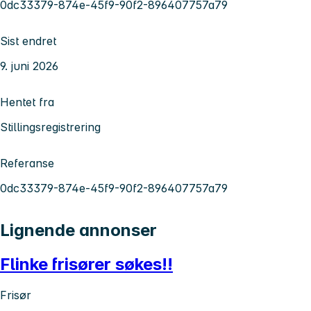
0dc33379-874e-45f9-90f2-896407757a79
Sist endret
9. juni 2026
Hentet fra
Stillingsregistrering
Referanse
0dc33379-874e-45f9-90f2-896407757a79
Lignende annonser
Flinke frisører søkes!!
Frisør