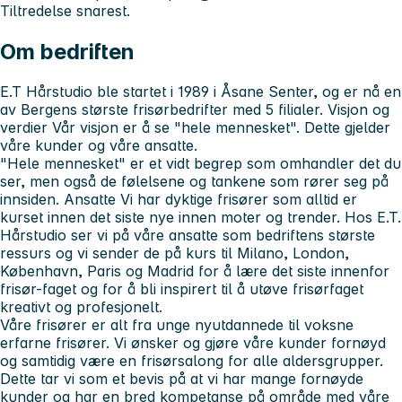
Tiltredelse snarest.
Om bedriften
E.T Hårstudio ble startet i 1989 i Åsane Senter, og er nå en
av Bergens største frisørbedrifter med 5 filialer. Visjon og
verdier Vår visjon er å se "hele mennesket". Dette gjelder
våre kunder og våre ansatte.
"Hele mennesket" er et vidt begrep som omhandler det du
ser, men også de følelsene og tankene som rører seg på
innsiden. Ansatte Vi har dyktige frisører som alltid er
kurset innen det siste nye innen moter og trender. Hos E.T.
Hårstudio ser vi på våre ansatte som bedriftens største
ressurs og vi sender de på kurs til Milano, London,
København, Paris og Madrid for å lære det siste innenfor
frisør-faget og for å bli inspirert til å utøve frisørfaget
kreativt og profesjonelt.
Våre frisører er alt fra unge nyutdannede til voksne
erfarne frisører. Vi ønsker og gjøre våre kunder fornøyd
og samtidig være en frisørsalong for alle aldersgrupper.
Dette tar vi som et bevis på at vi har mange fornøyde
kunder og har en bred kompetanse på område med våre