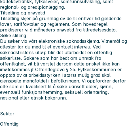
kollektivtrafikk, fylkesveier, samfunnsutvikling, samt
regional- og arealplanlegging.
Tilsetting og prøvetid
Tilsetting skjer på grunnlag av de til enhver tid gjeldende
lover, tariffavtaler og reglement. Som hovedregel
praktiserer vi 6 måneders prøvetid fra tiltredelsesdato.
Søke stilling
Du søker via vårt elektroniske søknadsskjema. Vitnemål og
attester tar du med til et eventuelt intervju. Ved
søknadsfristens utløp blir det utarbeidet en offentlig
søkerliste. Søkere som har bedt om unntak fra
offentlighet, vil bli varslet dersom dette ønsket ikke kan
imøtekommes jf Offentleglova § 25. Fylkeskommunen er
opptatt av at arbeidsstyrken i størst mulig grad skal
gjenspeile mangfoldet i befolkningen. Vi oppfordrer derfor
alle som er kvalifisert til å søke uansett alder, kjønn,
eventuell funksjonshemming, seksuell orientering,
nasjonal eller etnisk bakgrunn.
Sektor
Offentlig