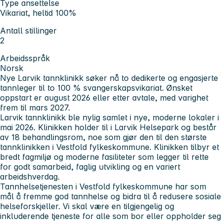
Type ansettelse
Vikariat, heltid 100%
Antall stillinger
2
Arbeidsspråk
Norsk
Nye Larvik tannklinikk søker nå to dedikerte og engasjerte
tannleger til to 100 % svangerskapsvikariat. Ønsket
oppstart er august 2026 eller etter avtale, med varighet
frem til mars 2027.
Larvik tannklinikk ble nylig samlet i nye, moderne lokaler i
mai 2026. Klinikken holder til i Larvik Helsepark og består
av 18 behandlingsrom, noe som gjør den til den største
tannklinikken i Vestfold fylkeskommune. Klinikken tilbyr et
bredt fagmiljø og moderne fasiliteter som legger til rette
for godt samarbeid, faglig utvikling og en variert
arbeidshverdag.
Tannhelsetjenesten i Vestfold fylkeskommune har som
mål å fremme god tannhelse og bidra til å redusere sosiale
helseforskjeller. Vi skal være en tilgjengelig og
inkluderende tjeneste for alle som bor eller oppholder seg