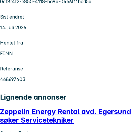
0cf8f4f2-e850-4118-ba9b-0456f11bcd5a
Sist endret
14. juli 2026
Hentet fra
FINN
Referanse
468697403
Lignende annonser
Zeppelin Energy Rental avd. Egersund
søker Servicetekniker