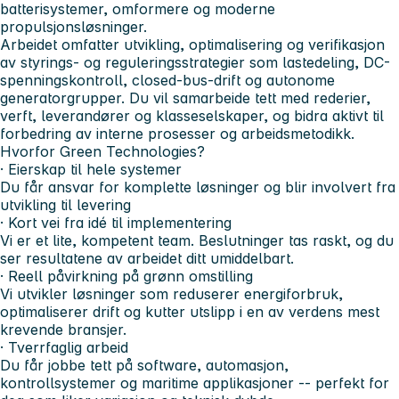
batterisystemer, omformere og moderne
propulsjonsløsninger.
Arbeidet omfatter utvikling, optimalisering og verifikasjon
av styrings- og reguleringsstrategier som lastedeling, DC-
spenningskontroll, closed-bus-drift og autonome
generatorgrupper. Du vil samarbeide tett med rederier,
verft, leverandører og klasseselskaper, og bidra aktivt til
forbedring av interne prosesser og arbeidsmetodikk.
Hvorfor Green Technologies?
·
Eierskap til hele systemer
Du får ansvar for komplette løsninger og blir involvert fra
utvikling til levering
·
Kort vei fra idé til implementering
Vi er et lite, kompetent team. Beslutninger tas raskt, og du
ser resultatene av arbeidet ditt umiddelbart.
·
Reell påvirkning på grønn omstilling
Vi utvikler løsninger som reduserer energiforbruk,
optimaliserer drift og kutter utslipp i en av verdens mest
krevende bransjer.
·
Tverrfaglig arbeid
Du får jobbe tett på software, automasjon,
kontrollsystemer og maritime applikasjoner -- perfekt for