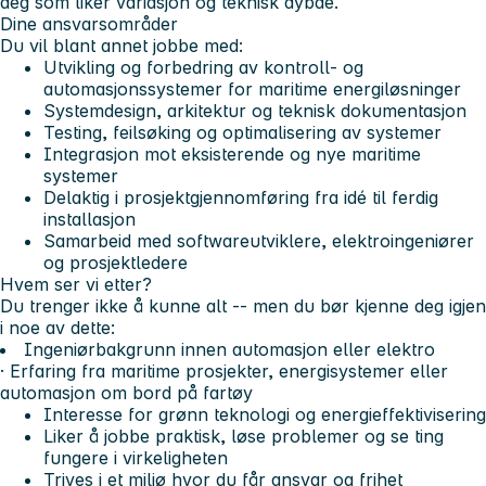
deg som liker variasjon og teknisk dybde.
Dine ansvarsområder
Du vil blant annet jobbe med:
Utvikling og forbedring av kontroll- og
automasjonssystemer for maritime energiløsninger
Systemdesign, arkitektur og teknisk dokumentasjon
Testing, feilsøking og optimalisering av systemer
Integrasjon mot eksisterende og nye maritime
systemer
Delaktig i prosjektgjennomføring fra idé til ferdig
installasjon
Samarbeid med softwareutviklere, elektroingeniører
og prosjektledere
Hvem ser vi etter?
Du trenger ikke å kunne alt -- men du bør kjenne deg igjen
i noe av dette:
Ingeniørbakgrunn innen automasjon eller elektro
· Erfaring fra maritime prosjekter, energisystemer eller
automasjon om bord på fartøy
Interesse for grønn teknologi og energieffektivisering
Liker å jobbe praktisk, løse problemer og se ting
fungere i virkeligheten
Trives i et miljø hvor du får ansvar og frihet