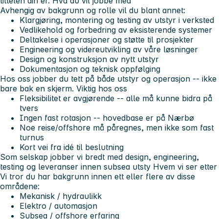
tittelen din er.
Hva du vil jobbe med
Avhengig av bakgrunn og rolle vil du blant annet:
Klargjøring, montering og testing av utstyr i verksted
Vedlikehold og forbedring av eksisterende systemer
Deltakelse i operasjoner og støtte til prosjekter
Engineering og videreutvikling av våre løsninger
Design og konstruksjon av nytt utstyr
Dokumentasjon og teknisk oppfølging
Hos oss jobber du tett på både utstyr og operasjon -- ikke
bare bak en skjerm.
Viktig hos oss
Fleksibilitet er avgjørende
-- alle må kunne bidra på
tvers
Ingen fast rotasjon
-- hovedbase er på Nærbø
Noe reise/offshore må påregnes, men ikke som fast
turnus
Kort vei fra idé til beslutning
Som selskap jobber vi bredt med design, engineering,
testing og leveranser innen subsea utsty
Hvem vi ser etter
Vi tror du har bakgrunn innen ett eller flere av disse
områdene:
Mekanisk / hydraulikk
Elektro / automasjon
Subsea / offshore erfaring