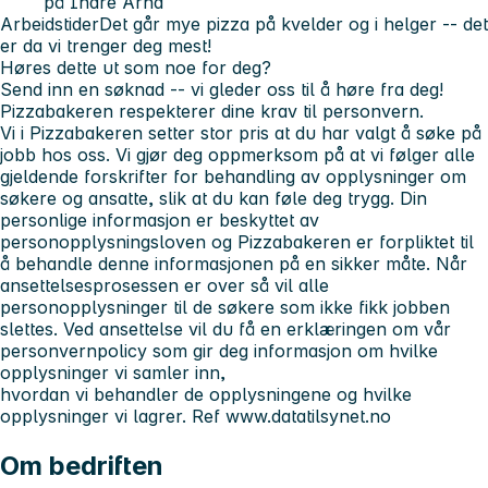
på Indre Arna
Arbeidstider
Det går mye pizza på kvelder og i helger -- det
er da vi trenger deg mest!
Høres dette ut som noe for deg?
Send inn en søknad -- vi gleder oss til å høre fra deg!
Pizzabakeren respekterer dine krav til personvern.
Vi i Pizzabakeren setter stor pris at du har valgt å søke på
jobb hos oss. Vi gjør deg oppmerksom på at vi følger alle
gjeldende forskrifter for behandling av opplysninger om
søkere og ansatte, slik at du kan føle deg trygg. Din
personlige informasjon er beskyttet av
personopplysningsloven og Pizzabakeren er forpliktet til
å behandle denne informasjonen på en sikker måte. Når
ansettelsesprosessen er over så vil alle
personopplysninger til de søkere som ikke fikk jobben
slettes. Ved ansettelse vil du få en erklæringen om vår
personvernpolicy som gir deg informasjon om hvilke
opplysninger vi samler inn,
hvordan vi behandler de opplysningene og hvilke
opplysninger vi lagrer. Ref www.datatilsynet.no
Om bedriften