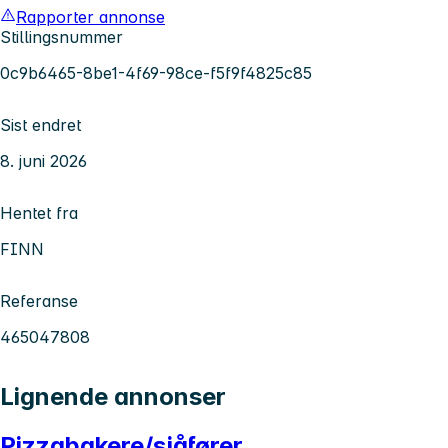
Rapporter annonse
Stillingsnummer
0c9b6465-8be1-4f69-98ce-f5f9f4825c85
Sist endret
8. juni 2026
Hentet fra
FINN
Referanse
465047808
Lignende annonser
Pizzabakere/sjåfører