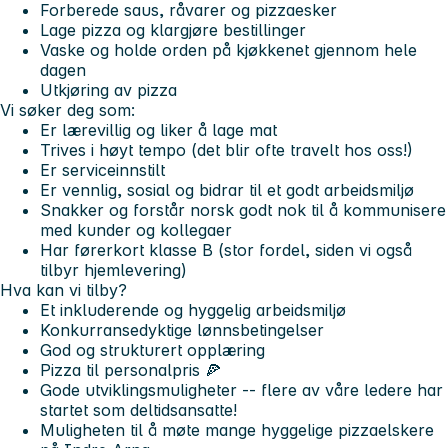
Forberede saus, råvarer og pizzaesker
Lage pizza og klargjøre bestillinger
Vaske og holde orden på kjøkkenet gjennom hele
dagen
Utkjøring av pizza
Vi søker deg som:
Er lærevillig og liker å lage mat
Trives i høyt tempo (det blir ofte travelt hos oss!)
Er serviceinnstilt
Er vennlig, sosial og bidrar til et godt arbeidsmiljø
Snakker og forstår norsk godt nok til å kommunisere
med kunder og kollegaer
Har førerkort klasse B (stor fordel, siden vi også
tilbyr hjemlevering)
Hva kan vi tilby?
Et inkluderende og hyggelig arbeidsmiljø
Konkurransedyktige lønnsbetingelser
God og strukturert opplæring
Pizza til personalpris 🍕
Gode utviklingsmuligheter -- flere av våre ledere har
startet som deltidsansatte!
Muligheten til å møte mange hyggelige pizzaelskere