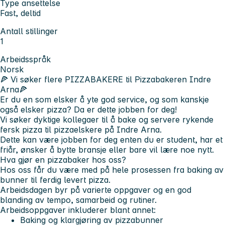
Type ansettelse
Fast, deltid
Antall stillinger
1
Arbeidsspråk
Norsk
🍕 Vi søker flere PIZZABAKERE til Pizzabakeren Indre
Arna🍕
Er du en som elsker å yte god service, og som kanskje
også elsker pizza? Da er dette jobben for deg!
Vi søker dyktige kollegaer til å bake og servere rykende
fersk pizza til pizzaelskere på Indre Arna.
Dette kan være jobben for deg enten du er student, har et
friår, ønsker å bytte bransje eller bare vil lære noe nytt.
Hva gjør en pizzabaker hos oss?
Hos oss får du være med på hele prosessen fra baking av
bunner til ferdig levert pizza.
Arbeidsdagen byr på varierte oppgaver og en god
blanding av tempo, samarbeid og rutiner.
Arbeidsoppgaver inkluderer blant annet:
Baking og klargjøring av pizzabunner