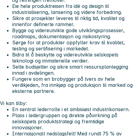
og retningen fremover.
Eie hele produktreisen fra idé og design til
industrialisering, lansering og videre forbedring.
Sikre at prosjekter leveres til riktig tid, kvalitet og
innenfor definerte rammer.
Bygge og videreutvikle gode utviklingsprosesser,
roadmaps, dokumentasjon og risikostyring.
Sørge for at produkter oppfyller krav til kvalitet,
testing og sertifisering i markedet.
Bidra til å beskytte og videreutvikle selskapets
teknologi og immaterielle verdier.
Sette budsjetter og sikre smart ressursplanlegging
innad i avdelingen.
Fungere som en brobygger på tvers av hele
verdikjeden, fra innkjøp og produksjon til marked og
eksterne partnere.
Vi kan tilby:
En sentral lederrolle i et ambisiøst industrikonsern.
Plass i ledergruppen og direkte påvirkning på
selskapets produktstrategi og fremtidige
innovasjoner.
Internasjonalt nedslagsfelt! Med rundt 75 % av