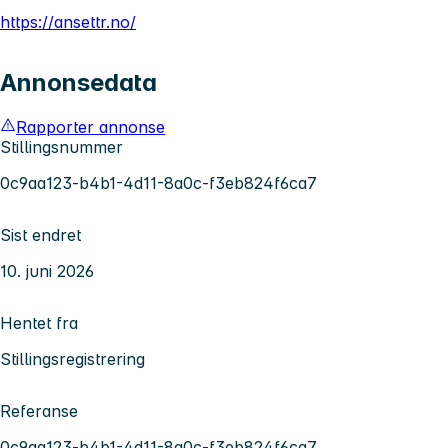
https://ansettr.no/
Annonsedata
Rapporter annonse
Stillingsnummer
0c9aa123-b4b1-4d11-8a0c-f3eb824f6ca7
Sist endret
10. juni 2026
Hentet fra
Stillingsregistrering
Referanse
0c9aa123-b4b1-4d11-8a0c-f3eb824f6ca7