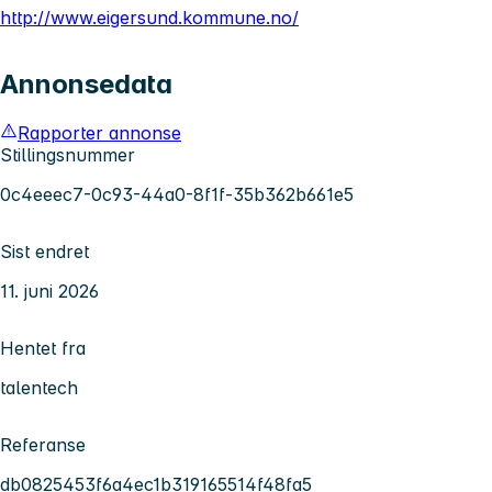
http://www.eigersund.kommune.no/
Annonsedata
Rapporter annonse
Stillingsnummer
0c4eeec7-0c93-44a0-8f1f-35b362b661e5
Sist endret
11. juni 2026
Hentet fra
talentech
Referanse
db0825453f6a4ec1b319165514f48fa5