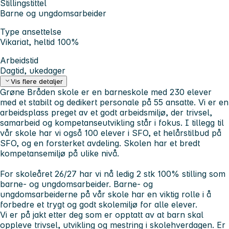
Stillingstittel
Barne og ungdomsarbeider
Type ansettelse
Vikariat, heltid 100%
Arbeidstid
Dagtid, ukedager
Vis flere detaljer
Grøne Bråden skole er en barneskole med 230 elever
med et stabilt og dedikert personale på 55 ansatte. Vi er en
arbeidsplass preget av et godt arbeidsmiljø, der trivsel,
samarbeid og kompetanseutvikling står i fokus. I tillegg til
vår skole har vi også 100 elever i SFO, et helårstilbud på
SFO, og en forsterket avdeling. Skolen har et bredt
kompetansemiljø på ulike nivå.
For skoleåret 26/27 har vi nå ledig 2 stk 100% stilling som
barne- og ungdomsarbeider. Barne- og
ungdomsarbeiderne på vår skole har en viktig rolle i å
forbedre et trygt og godt skolemiljø for alle elever.
Vi er på jakt etter deg som er opptatt av at barn skal
oppleve trivsel, utvikling og mestring i skolehverdagen. Er