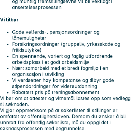
og muntlig fremstillingsevne vil bli vektlagt i
ansettelsesprosessen
Vi tilbyr
Gode velferds-, pensjonsordninger og
lånemuligheter
Forsikringsordninger (gruppeliv, yrkesskade og
fritidsulykke)
En spennende, variert og faglig utfordrende
arbeidsplass i et godt arbeidsmiljø
Nært samarbeid med et bredt fagmiljø i en
organisasjon i utvikling
Vi verdsetter høy kompetanse og tilbyr gode
stipendordninger for videreutdanning
Rabattert pris på treningsabonnement
Vi ber om at attester og vitnemål lastes opp som vedlegg
til søknaden.
Vi gjør oppmerksom på at søkerlister til stillinger er
omfattet av offentlighetsloven. Dersom du ønsker å bli
unntatt fra offentlig søkerliste, må du oppgi det i
søknadsprosessen med begrunnelse.