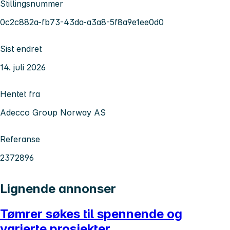
Stillingsnummer
0c2c882a-fb73-43da-a3a8-5f8a9e1ee0d0
Sist endret
14. juli 2026
Hentet fra
Adecco Group Norway AS
Referanse
2372896
Lignende annonser
Tømrer søkes til spennende og
varierte prosjekter