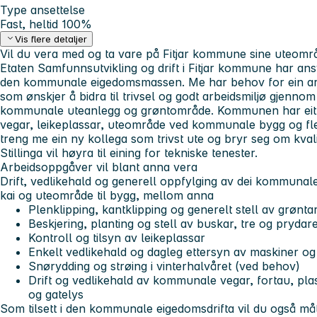
Type ansettelse
Fast, heltid 100%
Vis flere detaljer
Vil du vera med og ta vare på Fitjar kommune sine uteomr
Etaten Samfunnsutvikling og drift i Fitjar kommune har ansv
den kommunale eigedomsmassen. Me har behov for ein ar
som ønskjer å bidra til trivsel og godt arbeidsmiljø gjennom
kommunale uteanlegg og grøntområde. Kommunen har eit v
vegar, leikeplassar, uteområde ved kommunale bygg og flei
treng me ein ny kollega som trivst ute og bryr seg om kvalit
Stillinga vil høyra til eining for tekniske tenester.
Arbeidsoppgåver vil blant anna vera
Drift, vedlikehald og generell oppfylging av dei kommunal
kai og uteområde til bygg, mellom anna
Plenklipping, kantklipping og generelt stell av grønta
Beskjering, planting og stell av buskar, tre og prydar
Kontroll og tilsyn av leikeplassar
Enkelt vedlikehald og dagleg ettersyn av maskiner og
Snørydding og strøing i vinterhalvåret (ved behov)
Drift og vedlikehald av kommunale vegar, fortau, pl
og gatelys
Som tilsett i den kommunale eigedomsdrifta vil du også m