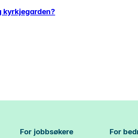
og kyrkjegarden?
For jobbsøkere
For bedr