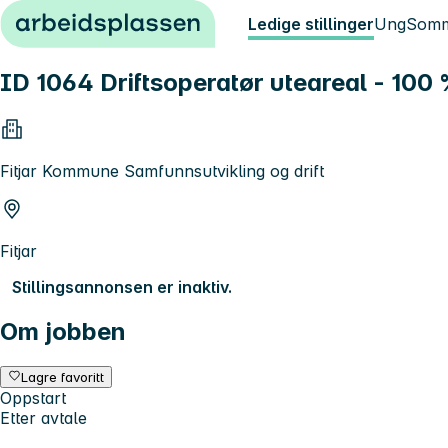
Hopp til innhold
Ledige stillinger
Ung
Somm
ID 1064 Driftsoperatør uteareal - 100 %
Fitjar Kommune Samfunnsutvikling og drift
Fitjar
Stillingsannonsen er inaktiv.
Om jobben
Lagre favoritt
Oppstart
Etter avtale