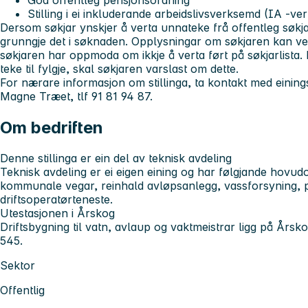
God offentleg pensjonsordning
Stilling i ei inkluderande arbeidslivsverksemd (IA -v
Dersom søkjar ynskjer å verta unnateke frå offentleg søkjarl
grunngje det i søknaden. Opplysningar om søkjaren kan ver
søkjaren har oppmoda om ikkje å verta ført på søkjarlista
teke til fylgje, skal søkjaren varslast om dette.
For nærare informasjon om stillinga, ta kontakt med einings
Magne Træet, tlf 91 81 94 87.
Om bedriften
Denne stillinga er ein del av teknisk avdeling
Teknisk avdeling er ei eigen eining og har følgjande hov
kommunale vegar, reinhald avløpsanlegg, vassforsyning, p
driftsoperatørteneste.
Utestasjonen i Årskog
Driftsbygning til vatn, avlaup og vaktmeistrar ligg på Årsk
545.
Sektor
Offentlig