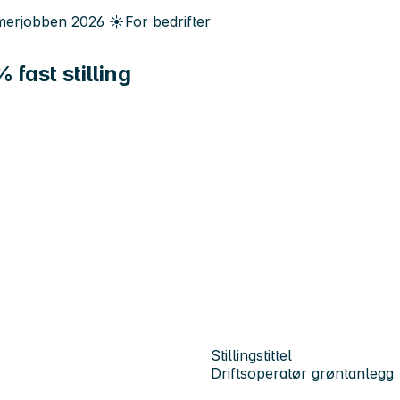
erjobben
2026
☀️
For bedrifter
 fast stilling
Stillingstittel
Driftsoperatør grøntanlegg