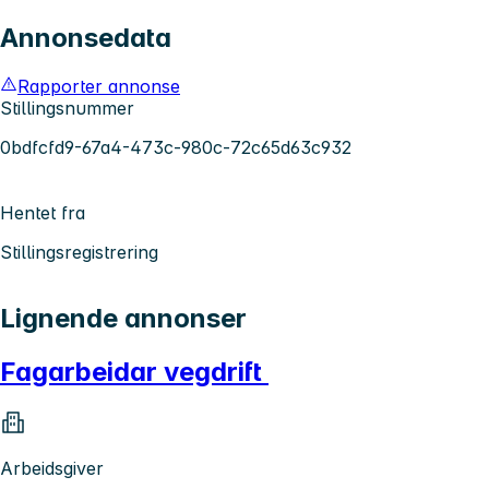
Annonsedata
Rapporter annonse
Stillingsnummer
0bdfcfd9-67a4-473c-980c-72c65d63c932
Hentet fra
Stillingsregistrering
Lignende annonser
Fagarbeidar vegdrift
Arbeidsgiver