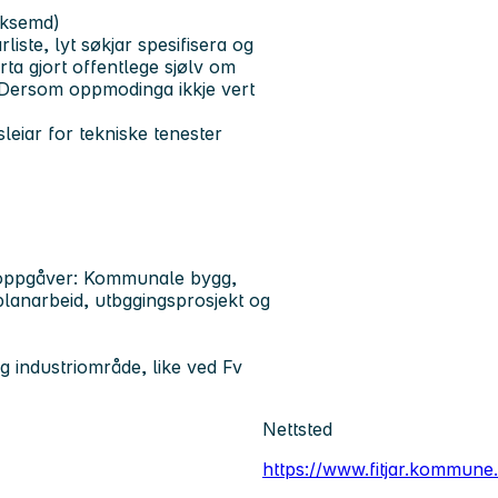
erksemd)
iste, lyt søkjar spesifisera og
ta gjort offentlege sjølv om
. Dersom oppmodinga ikkje vert
leiar for tekniske tenester
udoppgåver: Kommunale bygg,
lanarbeid, utbggingsprosjekt og
og industriområde, like ved Fv
Nettsted
https://www.fitjar.kommune