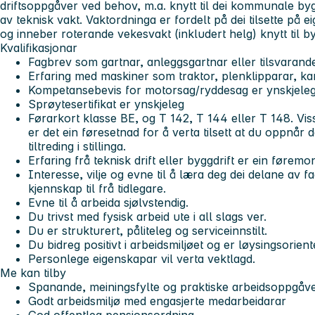
driftsoppgåver ved behov, m.a. knytt til dei kommunale byg
av teknisk vakt. Vaktordninga er fordelt på dei tilsette på 
og inneber roterande vekesvakt (inkludert helg) knytt til b
Kvalifikasjonar
Fagbrev som gartnar, anleggsgartnar eller tilsvarand
Erfaring med maskiner som traktor, plenklipparar, k
Kompetansebevis for motorsag/ryddesag er ynskjele
Sprøytesertifikat er ynskjeleg
Førarkort klasse BE, og T 142, T 144 eller T 148. Viss 
er det ein føresetnad for å verta tilsett at du oppnår
tiltreding i stillinga.
Erfaring frå teknisk drift eller byggdrift er ein føremon
Interesse, vilje og evne til å læra deg dei delane av f
kjennskap til frå tidlegare.
Evne til å arbeida sjølvstendig.
Du trivst med fysisk arbeid ute i all slags ver.
Du er strukturert, påliteleg og serviceinnstilt.
Du bidreg positivt i arbeidsmiljøet og er løysingsorient
Personlege eigenskapar vil verta vektlagd.
Me kan tilby
Spanande, meiningsfylte og praktiske arbeidsoppgåv
Godt arbeidsmiljø med engasjerte medarbeidarar