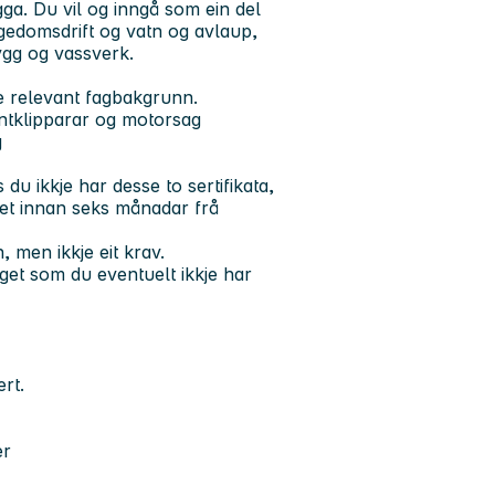
ga. Du vil og inngå som ein del
eigedomsdrift og vatn og avlaup,
ygg og vassverk.
e relevant fagbakgrunn.
antklipparar og motorsag
g
du ikkje har desse to sertifikata,
 det innan seks månadar frå
, men ikkje eit krav.
aget som du eventuelt ikkje har
ert.
er