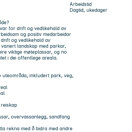
Arbeidstid
Dagtid, ukedager
åde?
ar for drift og vedlikehald av
beidsam og positiv medarbeidar
 drift og vedlikehald av
ariert landskap med parkar,
re viktige møteplassar, og no
et i dei offentlege areala.
e uteområda, inkludert park, veg,
real
eal
 reiskap
assar, overvassanlegg, sandfang
åtta rekna med å bidra med andre