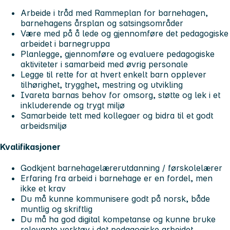
Arbeide i tråd med Rammeplan for barnehagen,
barnehagens årsplan og satsingsområder
Være med på å lede og gjennomføre det pedagogiske
arbeidet i barnegruppa
Planlegge, gjennomføre og evaluere pedagogiske
aktiviteter i samarbeid med øvrig personale
Legge til rette for at hvert enkelt barn opplever
tilhørighet, trygghet, mestring og utvikling
Ivareta barnas behov for omsorg, støtte og lek i et
inkluderende og trygt miljø
Samarbeide tett med kollegaer og bidra til et godt
arbeidsmiljø
Kvalifikasjoner
Godkjent barnehagelærerutdanning / førskolelærer
Erfaring fra arbeid i barnehage er en fordel, men
ikke et krav
Du må kunne kommunisere godt på norsk, både
muntlig og skriftlig
Du må ha god digital kompetanse og kunne bruke
relevante verktøy i det pedagogiske arbeidet