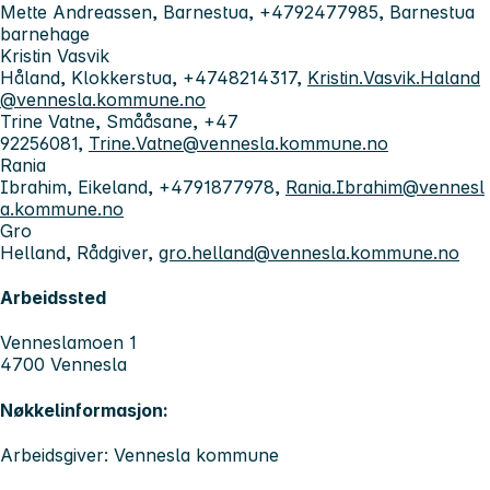
Mette Andreassen, Barnestua, +4792477985, Barnestua
barnehage
Kristin Vasvik
Håland, Klokkerstua, +4748214317,
Kristin.Vasvik.Haland
@vennesla.kommune.no
Trine Vatne, Smååsane, +47
92256081,
Trine.Vatne@vennesla.kommune.no
Rania
Ibrahim, Eikeland, +4791877978,
Rania.Ibrahim@vennesl
a.kommune.no
Gro
Helland, Rådgiver,
gro.helland@vennesla.kommune.no
Arbeidssted
Venneslamoen 1
4700 Vennesla
Nøkkelinformasjon:
Arbeidsgiver: Vennesla kommune