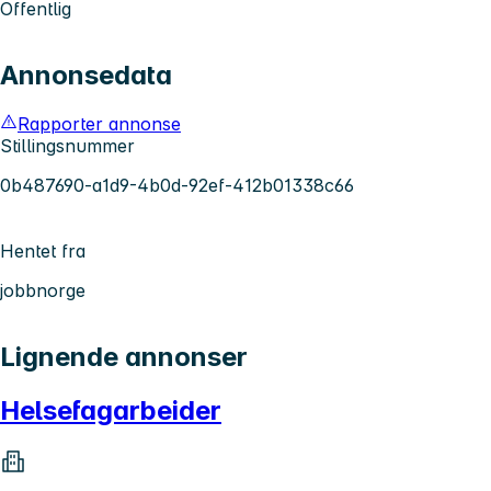
Offentlig
Annonsedata
Rapporter annonse
Stillingsnummer
0b487690-a1d9-4b0d-92ef-412b01338c66
Hentet fra
jobbnorge
Lignende annonser
Helsefagarbeider