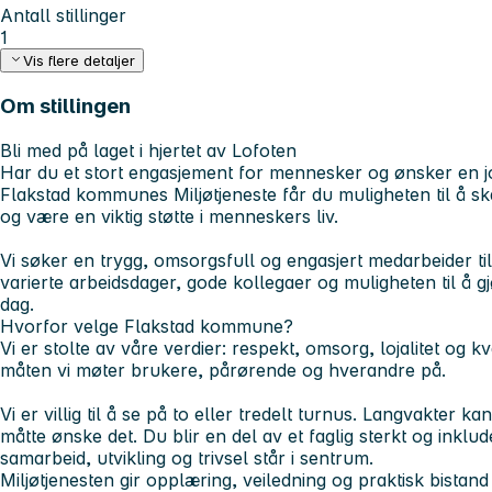
Antall stillinger
1
Vis flere detaljer
Om stillingen
Bli med på laget i hjertet av Lofoten
Har du et stort engasjement for mennesker og ønsker en j
Flakstad kommunes Miljøtjeneste får du muligheten til å sk
og være en viktig støtte i menneskers liv.
Vi søker en trygg, omsorgsfull og engasjert medarbeider til 
varierte arbeidsdager, gode kollegaer og muligheten til å gj
dag.
Hvorfor velge Flakstad kommune?
Vi er stolte av våre verdier: respekt, omsorg, lojalitet og k
måten vi møter brukere, pårørende og hverandre på.
Vi er villig til å se på to eller tredelt turnus. Langvakter
måtte ønske det. Du blir en del av et faglig sterkt og inklu
samarbeid, utvikling og trivsel står i sentrum.
Miljøtjenesten gir opplæring, veiledning og praktisk bistan