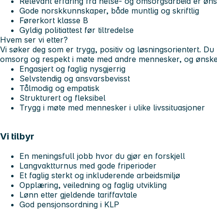
Relevant erfaring fra helse- og omsorgsarbeid er øns
Gode norskkunnskaper, både muntlig og skriftlig
Førerkort klasse B
Gyldig politiattest før tiltredelse
Hvem ser vi etter?
Vi søker deg som er trygg, positiv og løsningsorientert. Du
omsorg og respekt i møte med andre mennesker, og ønsker å
Engasjert og faglig nysgjerrig
Selvstendig og ansvarsbevisst
Tålmodig og empatisk
Strukturert og fleksibel
Trygg i møte med mennesker i ulike livssituasjoner
Vi tilbyr
En meningsfull jobb hvor du gjør en forskjell
Langvaktturnus med gode friperioder
Et faglig sterkt og inkluderende arbeidsmiljø
Opplæring, veiledning og faglig utvikling
Lønn etter gjeldende tariffavtale
God pensjonsordning i KLP