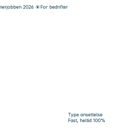
erjobben
2026
☀️
For bedrifter
Type ansettelse
Fast, heltid 100%