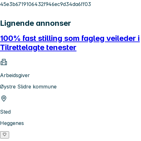
45e3b6719106432f946ec9d34da6ff03
Lignende annonser
100% fast stilling som fagleg veileder i
Tilrettelagte tenester
Arbeidsgiver
Øystre Slidre kommune
Sted
Heggenes