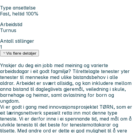
Type ansettelse
Fast, heltid 100%
Arbeidstid
Turnus
Antall stillinger
1
Vis flere detaljer
Ynskjer du deg ein jobb med meining og varierte
arbeidsdagar i eit godt fagmiljø? Tilrettelagte tenester yter
tenester til menneske med ulike bistandsbehov i alle
aldrar. Arbeidet er svært allsidig, og kan inkludere mellom
anna bistand til dagleglivets gjeremål, veiledning i skule,
barnehage og heimar, samt avlastning for born og
ungdom.
Vi er godt i gang med innovasjonsprosjektet TØRN, som er
eit læringsnettverk spesielt retta inn mot denne type
teneste. Vi er derfor inne i ei spennande tid, med mål om å
utvikle tenesta til det beste for tenestemottakarar og
tilsette. Med andre ord er dette ei god muligheit til å vere