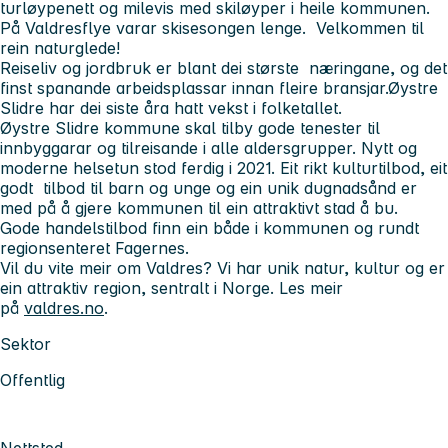
turløypenett og milevis med skiløyper i heile kommunen.
På Valdresflye varar skisesongen lenge. Velkommen til
rein naturglede!
Reiseliv og jordbruk er blant dei største næringane, og det
finst spanande arbeidsplassar innan fleire bransjar.Øystre
Slidre har dei siste åra hatt vekst i folketallet.
Øystre Slidre kommune skal tilby gode tenester til
innbyggarar og tilreisande i alle aldersgrupper. Nytt og
moderne helsetun stod ferdig i 2021. Eit rikt kulturtilbod, eit
godt tilbod til barn og unge og ein unik dugnadsånd er
med på å gjere kommunen til ein attraktivt stad å bu.
Gode handelstilbod finn ein både i kommunen og rundt
regionsenteret Fagernes.
Vil du vite meir om Valdres? Vi har unik natur, kultur og er
ein attraktiv region, sentralt i Norge. Les meir
på
valdres.no
.
Sektor
Offentlig
Nettsted