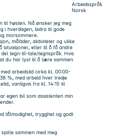
Arbeidsspråk
Norsk
 til høsten. Nå ønsker jeg meg
g i hverdagen, bidra til gode
e og morsommere.
jon, måltider, aktiviteter og ulike
situasjoner, eller til å få andre
del tegn-til-tale/tegnspråk. Hvis
 at du har lyst til å lære sammen
 med arbeidstid cirka kl. 00:00-
rka 38 %, med arbeid hver tredje
id, vanligvis fra kl. 14:15 til
ar egen bil som assistenten min
render.
tålmodighet, trygghet og godt
il spille sammen med meg