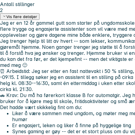
Antall stillinger
2
Vis flere detaljer
Jeg er en 12 år gammel gutt som starter på ungdomsskolen
flere trygge og engasjerte assistenter som vil være med me
opplevelser og gjøre dagene mine både enklere, trygger
Jeg trenger hjelp til litt av hvert -- som lekser, kommunikas
gjøremål hjemme. Noen ganger trenger jeg støtte til å forstå 
til å forstå hva jeg ønsker og trenger. Hjemme bruker vi en 
du kan det fra før, er det kjempefint -- men det viktigste er
med meg 🙂
⏰
Arbeidstid:
Jeg ser etter en fast nattevakt i 50 % stilling,
-09:15. I tillegg søker jeg en assistent til en stilling på ci
helg kl. 08:30--16:30, samt én ettermiddag i uken etter skolet
cirka kl. 21:30.
🚗
Krav:
Du må ha førerkort klasse B for automatgir. Jeg h
bruker for å kjøre meg til skole, fritidsaktiviteter og små æ
Det hadde vært skikkelig fint om du:
Liker å være sammen med ungdom, og møter meg med 
humør
Er engasjert, leken og liker å finne på hyggelige ting
Synes gaming er gøy -- det er et stort pluss om du v