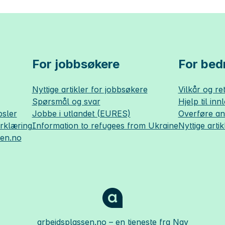
For jobbsøkere
For bedr
Nyttige artikler for jobbsøkere
Vilkår og ret
Spørsmål og svar
Hjelp til inn
sler
Jobbe i utlandet (EURES)
Overføre a
erklæring
Information to refugees from Ukraine
Nyttige artik
sen.no
arbeidsplassen.no
– en tjeneste fra Nav