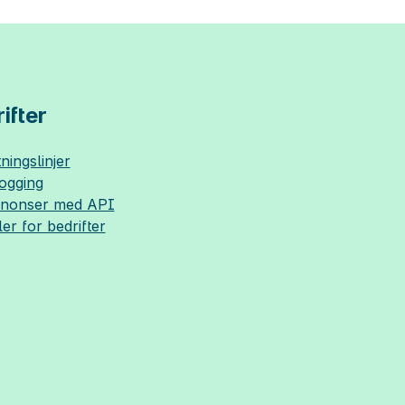
ifter
ningslinjer
logging
nnonser med API
ler for bedrifter