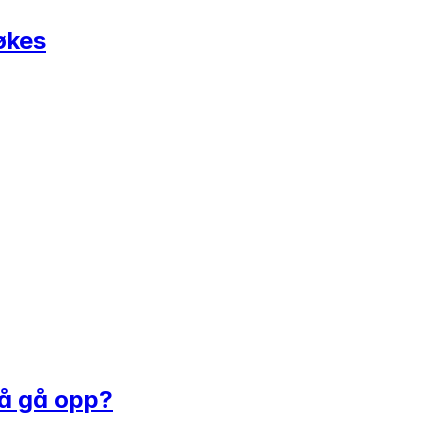
økes
 å gå opp?