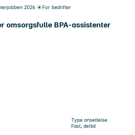
erjobben
2026
☀️
For bedrifter
ker omsorgsfulle BPA-assistenter
Type ansettelse
Fast, deltid