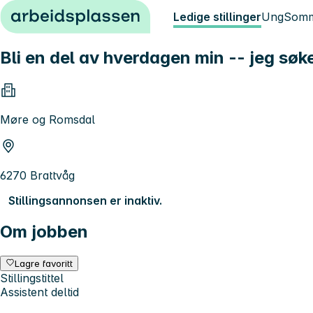
Hopp til innhold
Ledige stillinger
Ung
Somm
Bli en del av hverdagen min -- jeg sø
Møre og Romsdal
6270 Brattvåg
Stillingsannonsen er inaktiv.
Om jobben
Lagre favoritt
Stillingstittel
Assistent deltid