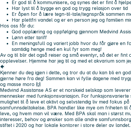
Er god til å kommunisere, og synes det er fint å hjelp
Har lyst til å bygge en god og trygg relasjon over tid
Er åpen for å lære tegn-til-tale/tegnspråk sammen 
Har plettfri vandel og er en person jeg og familien m
Hos oss får du:
God opplæring og oppfølging gjennom Medvind Assis
Lønn etter tariff
En meningsfull og variert jobb hvor du får gjøre en fo
samtidig henge med en kul fyr som meg!
Av og til blir det også reiser og små eventyr, så det er fin
opplevelser. Hjemme har jeg til og med et akvarium som jeg t
🐠
Kjenner du deg igjen i dette, og tror du at du kan bli en god
gjerne høre fra deg! Sammen kan vi fylle dagene med tryg
og masse moro 🙌
Medvind Assistanse AS er et norskeid selskap som leverer l
mennesker med funksjonsvariasjon. For funksjonsvarierte ska
mulighet til å leve et aktivt og selvstendig liv med fokus på
samfunnsdeltakelse. BPA handler like mye om friheten til å
leve, og hvem man vil være. Med BPA skal man i størst mul
interesser, behov og ønsker som alle andre samfunnsborg
stiftet i 2020 og har lokale kontorer i store deler av landet.