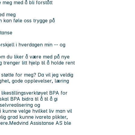
e meg med å bli forstått
med meg
in kan føle oss trygge på
tanse
rskjell i hverdagen min -- og
t om du liker å være med på nye
renger litt hjelp til å holde rent
 støtte for meg? Da vil jeg veldig
ghet, gode opplevelser, læring
ikestillingsverktøyet BPA for
l BPA bidra til å til å gi
 selvrealisering og
 kunne velge hvilket liv man vil
ig grad kunne ivareta plikter,
ere.Medvind Assistanse AS ble