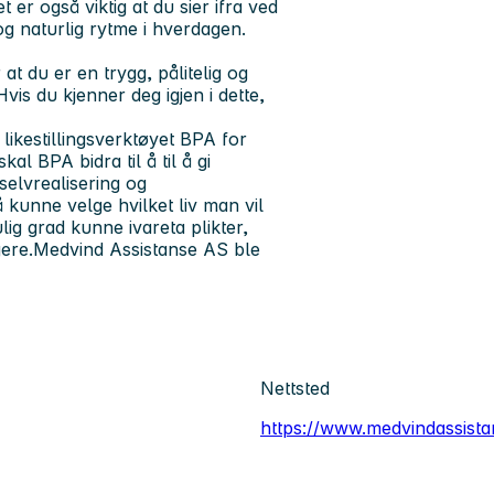
t er også viktig at du sier ifra ved
 og naturlig rytme i hverdagen.
 at du er en trygg, pålitelig og
is du kjenner deg igjen i dette,
ikestillingsverktøyet BPA for
l BPA bidra til å til å gi
 selvrealisering og
 kunne velge hvilket liv man vil
ig grad kunne ivareta plikter,
ere.Medvind Assistanse AS ble
Nettsted
https://www.medvindassista