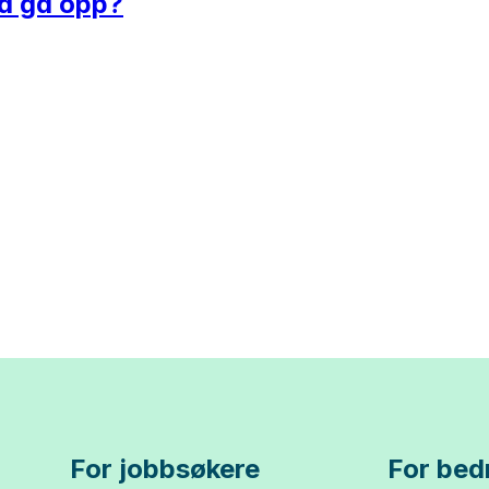
 å gå opp?
For jobbsøkere
For bedr