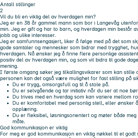
Antall stillinger
2
Vil du bli en viktig del av hverdagen min?
Jeg er en 38 år gammel mann som bor i Langevåg utenfo
min. Jeg er gift og har to barn, og hverdagen min består av
jobb og ulike interesser.
Jeg er samfunnsengasjert, liker å følge med på det som skj
gode samtaler og mennesker som bidrar med trygghet, humo
hverdagen. Nå ønsker jeg å finne flere personlige assisten
positiv del av hverdagen min, og som vil bidra til gode da
mening.
I første omgang søker jeg tilkallingsvikarer som kan still
personen kan det også være mulighet for fast stilling på si
Du er trygg, omsorgsfull og til å stole på.
Du er selvgående og tar initiativ når du ser at noe bør
Du trives med en hverdag som kan variere mellom rol
Du er komfortabel med personlig stell, eller ønsker å
opplæring.
Du er fleksibel, løsningsorientert og møter både meg 
måte.
God kommunikasjon er viktig
For meg er god kommunikasjon en viktig nøkkel til et godt