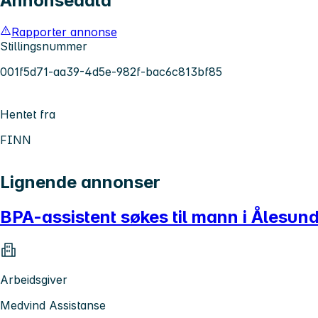
Annonsedata
Rapporter annonse
Stillingsnummer
001f5d71-aa39-4d5e-982f-bac6c813bf85
Hentet fra
FINN
Lignende annonser
BPA-assistent søkes til mann i Ålesun
Arbeidsgiver
Medvind Assistanse