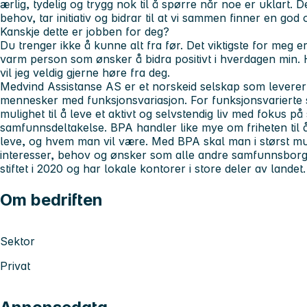
ærlig, tydelig og trygg nok til å spørre når noe er uklart. De
behov, tar initiativ og bidrar til at vi sammen finner en god
Kanskje dette er jobben for deg?
Du trenger ikke å kunne alt fra før. Det viktigste for meg er
varm person som ønsker å bidra positivt i hverdagen min. Hv
vil jeg veldig gjerne høre fra deg.
Medvind Assistanse AS er et norskeid selskap som leverer l
mennesker med funksjonsvariasjon. For funksjonsvarierte ska
mulighet til å leve et aktivt og selvstendig liv med fokus på
samfunnsdeltakelse. BPA handler like mye om friheten til å
leve, og hvem man vil være. Med BPA skal man i størst mul
interesser, behov og ønsker som alle andre samfunnsborg
stiftet i 2020 og har lokale kontorer i store deler av landet.
Om bedriften
Sektor
Privat