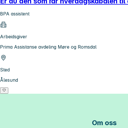
Er du den som får hverdagskabalen til
BPA assistent
Arbeidsgiver
Prima Assistanse avdeling Møre og Romsdal
Sted
Ålesund
Om oss