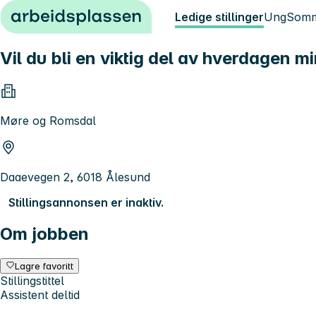
Hopp til innhold
Ledige stillinger
Ung
Somm
Vil du bli en viktig del av hverdagen m
Møre og Romsdal
Daaevegen 2, 6018 Ålesund
Stillingsannonsen er inaktiv.
Om jobben
Lagre favoritt
Stillingstittel
Assistent deltid