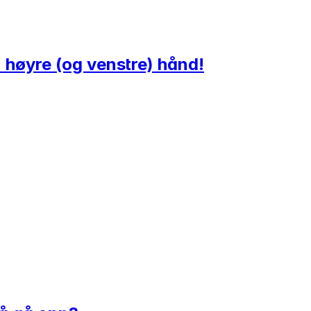
 høyre (og venstre) hånd!