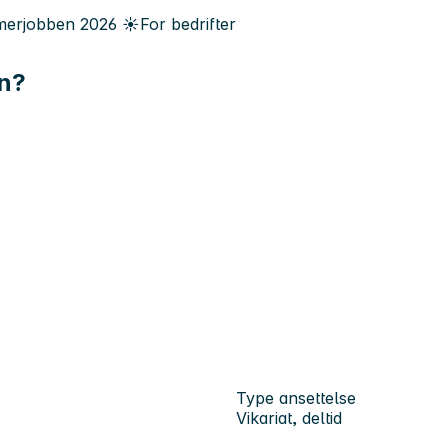
erjobben
2026
☀️
For bedrifter
in?
Type ansettelse
Vikariat, deltid