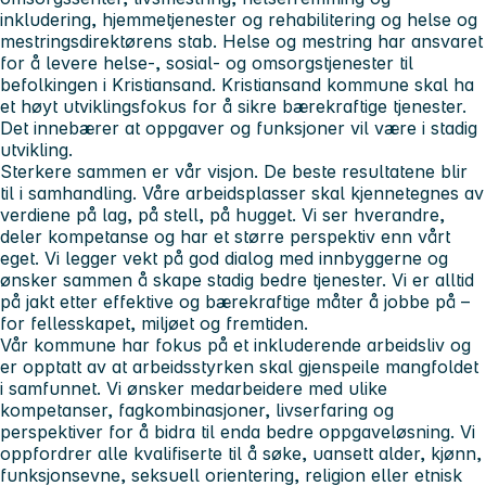
inkludering, hjemmetjenester og rehabilitering og helse og
mestringsdirektørens stab. Helse og mestring har ansvaret
for å levere helse-, sosial- og omsorgstjenester til
befolkingen i Kristiansand. Kristiansand kommune skal ha
et høyt utviklingsfokus for å sikre bærekraftige tjenester.
Det innebærer at oppgaver og funksjoner vil være i stadig
utvikling.
Sterkere sammen er vår visjon.
De beste resultatene blir
til i samhandling. Våre arbeidsplasser skal kjennetegnes av
verdiene
på
lag, på stell, på hugget.
Vi ser hverandre,
deler kompetanse og har et større perspektiv enn vårt
eget. Vi legger vekt på god dialog med innbyggerne og
ønsker sammen å skape stadig bedre tjenester. Vi er alltid
på jakt etter effektive og bærekraftige måter å jobbe på –
for fellesskapet, miljøet og fremtiden.
Vår kommune har fokus på et inkluderende arbeidsliv og
er opptatt av at arbeidsstyrken skal gjenspeile mangfoldet
i samfunnet. Vi ønsker medarbeidere med ulike
kompetanser, fagkombinasjoner, livserfaring og
perspektiver for å bidra til enda bedre oppgaveløsning. Vi
oppfordrer alle kvalifiserte til å søke, uansett alder, kjønn,
funksjonsevne, seksuell orientering, religion eller etnisk