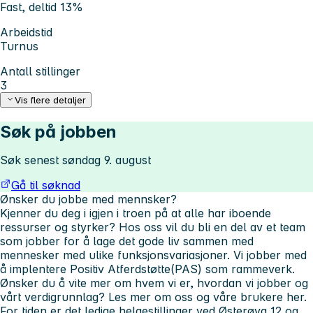
Fast, deltid 13%
Arbeidstid
Turnus
Antall stillinger
3
Vis flere detaljer
Søk på jobben
Søk senest søndag 9. august
Gå til søknad
Ønsker du jobbe med mennsker?
Kjenner du deg i igjen i troen på at alle har iboende
ressurser og styrker? Hos oss vil du bli en del av et team
som jobber for å lage det gode liv sammen med
mennesker med ulike funksjonsvariasjoner. Vi jobber med
å implentere Positiv Atferdstøtte(PAS) som rammeverk.
Ønsker du å vite mer om hvem vi er, hvordan vi jobber og
vårt verdigrunnlag? Les mer om oss og våre brukere her.
For tiden er det ledige helgestillinger ved Østerøya 12 og