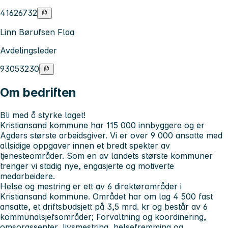
41626732
Linn Børufsen Flaa
Avdelingsleder
93053230
Om bedriften
Bli med å styrke laget!
Kristiansand kommune har 115 000 innbyggere og er
Agders største arbeidsgiver. Vi er over 9 000 ansatte med
allsidige oppgaver innen et bredt spekter av
tjenesteområder. Som en av landets største kommuner
trenger vi stadig nye, engasjerte og motiverte
medarbeidere.
Helse og mestring
er ett av 6 direktørområder i
Kristiansand kommune. Området har om lag 4 500 fast
ansatte, et driftsbudsjett på 3,5 mrd. kr og består av 6
kommunalsjefsområder; Forvaltning og koordinering,
omsorgssenter, livsmestring, helsefremming og