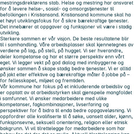
mestringsdirektørens stab. Helse og mestring har ansvaret
for å levere helse-, sosial- og omsorgstjenester til
befolkingen i Kristiansand. Kristiansand kommune skal ha
et høyt utviklingsfokus for å sikre bærekraftige tjenester.
Det innebærer at oppgaver og funksjoner vil være i stadig
utvikling.
Sterkere sammen er vår visjon.
De beste resultatene blir
til i samhandling. Våre arbeidsplasser skal kjennetegnes av
verdiene
på
lag, på stell, på hugget.
Vi ser hverandre,
deler kompetanse og har et større perspektiv enn vårt
eget. Vi legger vekt på god dialog med innbyggerne og
ønsker sammen å skape stadig bedre tjenester. Vi er alltid
på jakt etter effektive og bærekraftige måter å jobbe på –
for fellesskapet, miljøet og fremtiden.
Vår kommune har fokus på et inkluderende arbeidsliv og
er opptatt av at arbeidsstyrken skal gjenspeile mangfoldet
i samfunnet. Vi ønsker medarbeidere med ulike
kompetanser, fagkombinasjoner, livserfaring og
perspektiver for å bidra til enda bedre oppgaveløsning. Vi
oppfordrer alle kvalifiserte til å søke, uansett alder, kjønn,
funksjonsevne, seksuell orientering, religion eller etnisk
bakgrunn. Vi vil tilrettelegge for medarbeidere som har