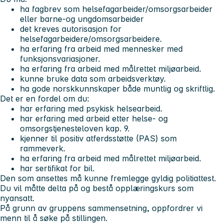
ha fagbrev som helsefagarbeider/omsorgsarbeider
eller barne-og ungdomsarbeider
det kreves autorisasjon for
helsefagarbeidere/omsorgsarbeidere.
ha erfaring fra arbeid med mennesker med
funksjonsvariasjoner.
ha erfaring fra arbeid med målrettet miljøarbeid.
kunne bruke data som arbeidsverktøy.
ha gode norskkunnskaper både muntlig og skriftlig.
Det er en fordel om du:
har erfaring med psykisk helsearbeid.
har erfaring med arbeid etter helse- og
omsorgstjenesteloven kap. 9.
kjenner til positiv atferdsstøtte (PAS) som
rammeverk.
ha erfaring fra arbeid med målrettet miljøarbeid.
har sertifikat for bil.
Den som ansettes må kunne fremlegge gyldig politiattest.
Du vil måtte delta på og bestå opplæringskurs som
nyansatt.
På grunn av gruppens sammensetning, oppfordrer vi
menn til å søke på stillingen.